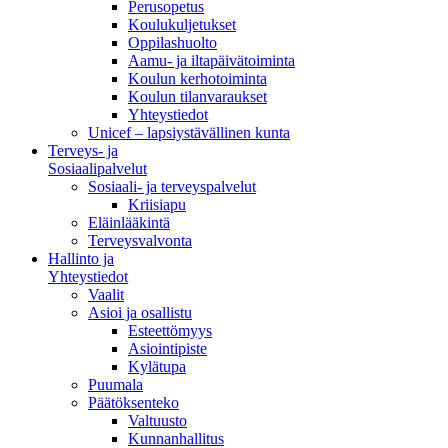
Perusopetus
Koulukuljetukset
Oppilashuolto
Aamu- ja iltapäivätoiminta
Koulun kerhotoiminta
Koulun tilanvaraukset
Yhteystiedot
Unicef – lapsiystävällinen kunta
Terveys- ja
Sosiaalipalvelut
Sosiaali- ja terveyspalvelut
Kriisiapu
Eläinlääkintä
Terveysvalvonta
Hallinto ja
Yhteystiedot
Vaalit
Asioi ja osallistu
Esteettömyys
Asiointipiste
Kylätupa
Puumala
Päätöksenteko
Valtuusto
Kunnanhallitus