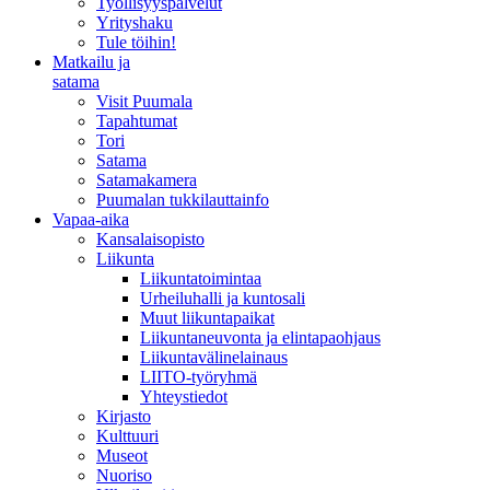
Työllisyyspalvelut
Yrityshaku
Tule töihin!
Matkailu ja
satama
Visit Puumala
Tapahtumat
Tori
Satama
Satamakamera
Puumalan tukkilauttainfo
Vapaa-aika
Kansalaisopisto
Liikunta
Liikuntatoimintaa
Urheiluhalli ja kuntosali
Muut liikuntapaikat
Liikuntaneuvonta ja elintapaohjaus
Liikuntavälinelainaus
LIITO-työryhmä
Yhteystiedot
Kirjasto
Kulttuuri
Museot
Nuoriso