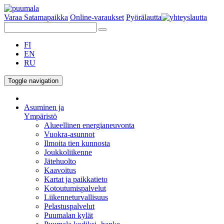
Varaa Satamapaikka
Online-varaukset
Pyörälautta
FI
EN
RU
Toggle navigation
Asuminen ja
Ympäristö
Alueellinen energianeuvonta
Vuokra-asunnot
Ilmoita tien kunnosta
Joukkoliikenne
Jätehuolto
Kaavoitus
Kartat ja paikkatieto
Kotoutumispalvelut
Liikenneturvallisuus
Pelastuspalvelut
Puumalan kylät