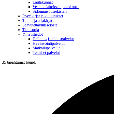
Lautakunnat
Vesiliikelaitoksen johtokunta
Sidonnaisuusrekisteri
Pöytäkirjat ja kuulutukset
Talous ja asiakirjat
Saavutettavuusseloste
Tietosuoja
Yhteystiedot
Hallinto- ja talouspalvelut
Hyvinvointipalvelut
Matkailupalvelut
Tekniset palvelut
35 tapahtumat found.