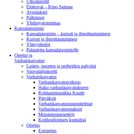
Ulkoilureitit
Elokuvat – Kino Saimaa
Avustukset
Palkinnot
Yhdistystoimintaa
Kansalaisopisto
Kansalaisopisto – kurssit ja ilmoittautuminen
Kurssit ja ilmoittautuminen
Yhteystiedot
Palautetta kansalaisopistolle
Opetus ja
Varhaiskasvatus
Lasten, nuorten ja perheiden palvelut
Vauvalahjakortti
Varhaiskasvatus
Varhaiskasvatusoikeus
Haku varhaiskasvatukseen
Kohtaamispaikka Kuutti
Päiväkoti
Varhaiskasvatussuunnitelmat
Varhaiskasvatusmaksut
Muistutusmenettely
Kotihoidontuen kuntalisä
Opetus
Esiopetus