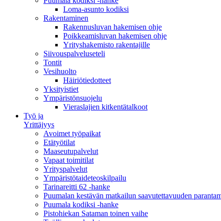
Puumala kodiksi -hanke
Loma-asunto kodiksi
Rakentaminen
Rakennusluvan hakemisen ohje
Poikkeamisluvan hakemisen ohje
Yrityshakemisto rakentajille
Siivouspalveluseteli
Tontit
Vesihuolto
Häiriötiedotteet
Yksityistiet
Ympäristönsuojelu
Vieraslajien kitkentätalkoot
Työ ja
Yrittäjyys
Avoimet työpaikat
Etätyötilat
Maaseutupalvelut
Vapaat toimitilat
Yrityspalvelut
Ympäristötaideteoskilpailu
Tarinareitti 62 -hanke
Puumalan kestävän matkailun saavutettavuuden paranta
Puumala kodiksi -hanke
Pistohiekan Sataman toinen vaihe