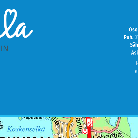
Oso
Puh.
0
Säh
Asi
e