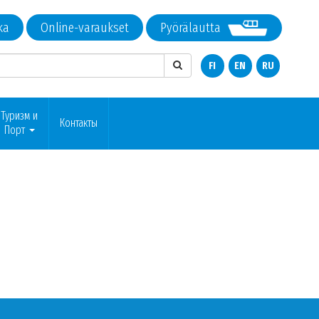
ka
Online-varaukset
Pyörälautta
FI
EN
RU
Туризм и
Контакты
Порт