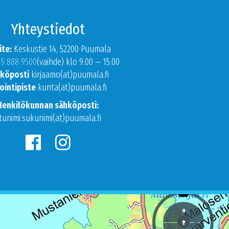
Yhteystiedot
ite:
Keskustie 14, 52200 Puumala
15 888 9500
(vaihde) klo 9.00 — 15.00
köposti
kirjaamo(at)puumala.fi
ointipiste
kunta(at)puumala.fi
Henkilökunnan sähköposti:
tunimi.sukunimi(at)puumala.fi