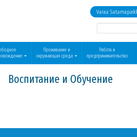
Varaa Satamapaik
ободное
Проживание и
Работа и
ровождение
окружающая среда
предпринимательство
Воспитание и Обучение