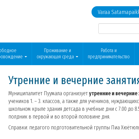
Varaa Satamapaik
ободное
Проживание и
Работа и
ровождение
окружающая среда
предпринимательство
Утренние и вечерние заняти
Муниципалитет Пуумала организует
утренние и вечерние
учеников 1. – 3. классов, а также для учеников, нуждающи
школьном крыле здания детсада в учебные дни с 7.00 до 8.5
полдник в первой и во второй половине дня.
Справки: педагого подготовительной группы Пиа Хюётюля, 0