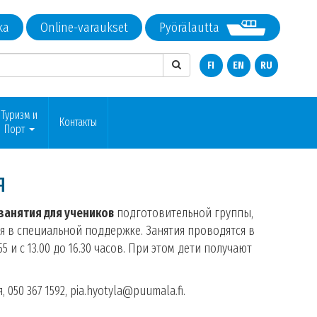
ka
Online-varaukset
Pyörälautta
FI
EN
RU
Туризм и
Контакты
Порт
я
 занятия для учеников
подготовительной группы,
хся в специальной поддержке. Занятия проводятся в
5 и с 13.00 до 16.30 часов. При этом дети получают
50 367 1592, pia.hyotyla@puumala.fi.