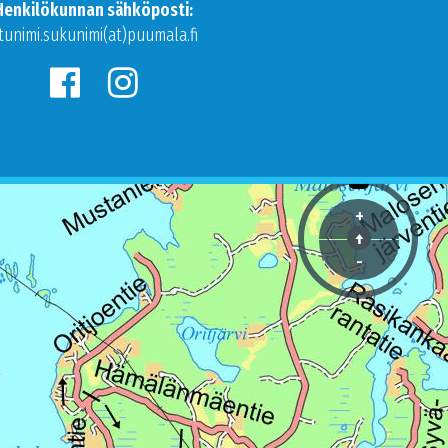
Henkilökunnan sähköposti:
tunimi.sukunimi(at)puumala.fi