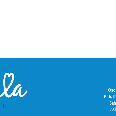
Oso
Puh.
0
Säh
Asi