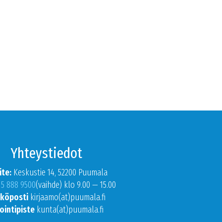
Yhteystiedot
ite:
Keskustie 14, 52200 Puumala
15 888 9500
(vaihde) klo 9.00 — 15.00
köposti
kirjaamo(at)puumala.fi
ointipiste
kunta(at)puumala.fi