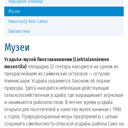
Народное училище
Музеи
Кинотеатр Kino Saima
Библиотека
Музеи
У
садьба-музей Лиехталанниеми (
Liehtalanniemen
museotila
)
площадью 22 гектара находится на одном из
прекраснейшем из сайменских островов — острове
Ниинисаари. Усадьба охраняется Законом об охране
природы. Здесь находится небольшая действующая
сельскохозяйственная усадьба, где выращивают зерновые
и занимаются рыболовством. В летнее время усадьба
открыта для посетителей в качестве музея начиная с 1980-
х годов. Природоохранные меры предприняты с целью
сохранить самобытность сельской усадьбы района Саво на