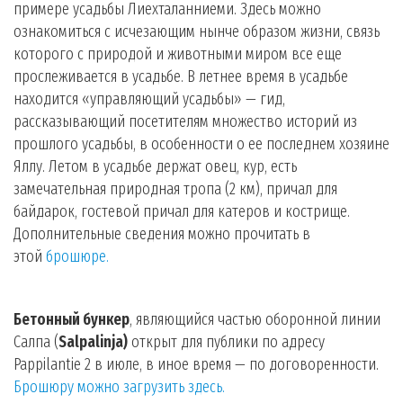
примере усадьбы Лиехталанниеми. Здесь можно
ознакомиться с исчезающим нынче образом жизни, связь
которого с природой и животными миром все еще
прослеживается в усадьбе. В летнее время в усадьбе
находится «управляющий усадьбы» — гид,
рассказывающий посетителям множество историй из
прошлого усадьбы, в особенности о ее последнем хозяине
Яллу. Летом в усадьбе держат овец, кур, есть
замечательная природная тропа (2 км), причал для
байдарок, гостевой причал для катеров и кострище.
Дополнительные сведения можно прочитать в
этой
брошюре
.
Бетонный бункер
, являющийся частью оборонной линии
Салпа (
Salpalinja)
открыт для публики по адресу
Pappilantie 2 в июле, в иное время — по договоренности.
Брошюру можно загрузить здесь
.