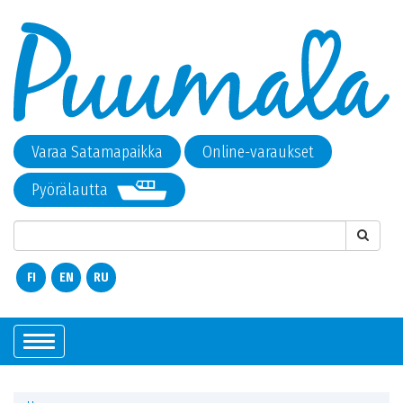
Varaa Satamapaikka
Online-varaukset
Pyörälautta
FI
EN
RU
Показать/
Скрыть
навигацию