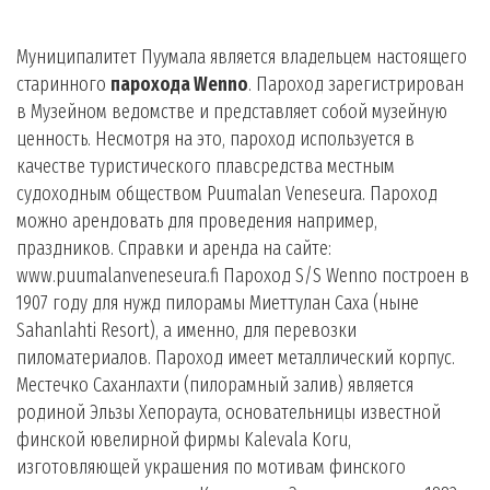
Муниципалитет Пуумала является владельцем настоящего
старинного
парохода Wenno
. Пароход зарегистрирован
в Музейном ведомстве и представляет собой музейную
ценность. Несмотря на это, пароход используется в
качестве туристического плавсредства местным
судоходным обществом Puumalan Veneseura. Пароход
можно арендовать для проведения например,
праздников. Справки и аренда на сайте:
www.puumalanveneseura.fi Пароход S/S Wenno построен в
1907 году для нужд пилорамы Миеттулан Саха (ныне
Sahanlahti Resort), а именно, для перевозки
пиломатериалов. Пароход имеет металлический корпус.
Местечко Саханлахти (пилорамный залив) является
родиной Эльзы Хепораута, основательницы известной
финской ювелирной фирмы Kalevala Koru,
изготовляющей украшения по мотивам финского