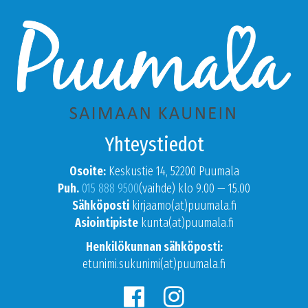
Yhteystiedot
Osoite:
Keskustie 14, 52200 Puumala
Puh.
015 888 9500
(vaihde) klo 9.00 — 15.00
Sähköposti
kirjaamo(at)puumala.fi
Asiointipiste
kunta(at)puumala.fi
Henkilökunnan sähköposti:
etunimi.sukunimi(at)puumala.fi