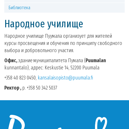
Библиотека
Народное училище
Народное училище Пуумала организует для жителей
курсы просвещения и обучения по принципу свободного
выбора и добровольного участия.
Офис
,
здание
муниципалитета Пумала (
Puumalan
kunnantalo), адрес: Keskustie 14, 52200 Puumala
+358 40 823 0450,
kansalaisopisto@puumala.fi
Ректор
,
p. +358 50 342 5037