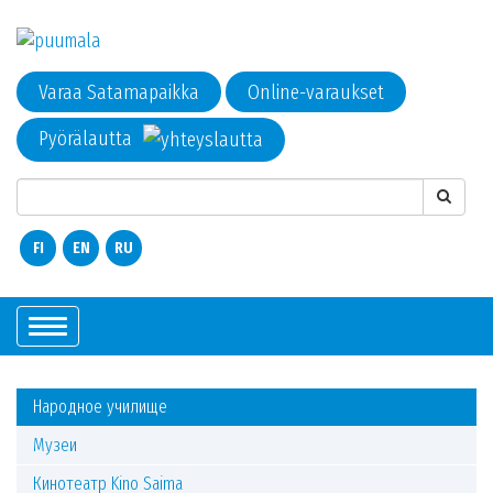
Varaa Satamapaikka
Online-varaukset
Pyörälautta
FI
EN
RU
Показать/
Скрыть
навигацию
Народное училище
Музеи
Кинотеатр Kino Saima