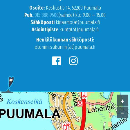
Osoite:
Keskustie 14, 52200 Puumala
Puh.
015 888 9500
(vaihde) klo 9.00 — 15.00
Sähköposti
kirjaamo(at)puumala.fi
Asiointipiste
kunta(at)puumala.fi
Henkilökunnan sähköposti:
etunimi.sukunimi(at)puumala.fi