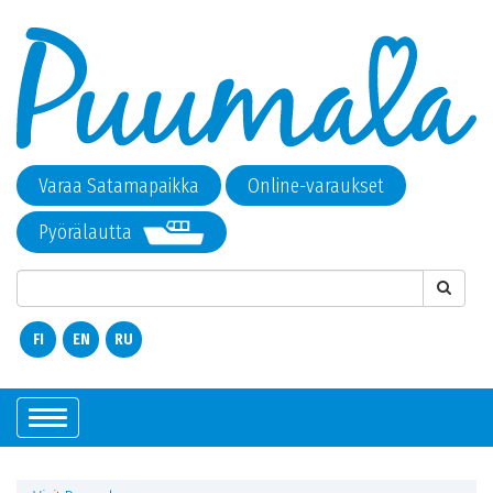
Varaa Satamapaikka
Online-varaukset
Pyörälautta
FI
EN
RU
Показать/
Скрыть
навигацию