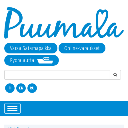
Varaa Satamapaikka
Online-varaukset
Pyörälautta
FI
EN
RU
Показать/
Скрыть
навигацию