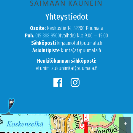
Yhteystiedot
Osoite:
Keskustie 14, 52200 Puumala
Puh.
015 888 9500
(vaihde) klo 9.00 — 15.00
Sähköposti
kirjaamo(at)puumala.fi
Asiointipiste
kunta(at)puumala.fi
Henkilökunnan sähköposti:
etunimi.sukunimi(at)puumala.fi