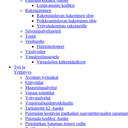
Puumala kodiksi -hanke
Loma-asunto kodiksi
Rakentaminen
Rakennusluvan hakemisen ohje
Poikkeamisluvan hakemisen ohje
Yrityshakemisto rakentajille
Siivouspalveluseteli
Tontit
Vesihuolto
Häiriötiedotteet
Yksityistiet
Ympäristönsuojelu
Vieraslajien kitkentätalkoot
Työ ja
Yrittäjyys
Avoimet työpaikat
Etätyötilat
Maaseutupalvelut
Vapaat toimitilat
Yrityspalvelut
Ympäristötaideteoskilpailu
Tarinareitti 62 -hanke
Puumalan kestävän matkailun saavutettavuuden paranta
Puumala kodiksi -hanke
Pistohiekan Sataman toinen vaihe