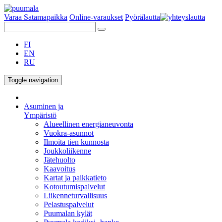
Varaa Satamapaikka
Online-varaukset
Pyörälautta
FI
EN
RU
Toggle navigation
Asuminen ja
Ympäristö
Alueellinen energianeuvonta
Vuokra-asunnot
Ilmoita tien kunnosta
Joukkoliikenne
Jätehuolto
Kaavoitus
Kartat ja paikkatieto
Kotoutumispalvelut
Liikenneturvallisuus
Pelastuspalvelut
Puumalan kylät