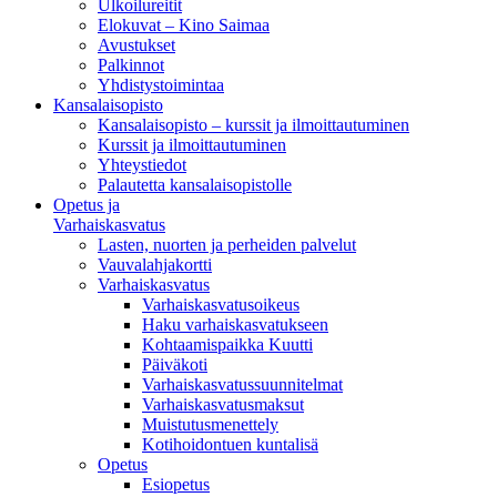
Ulkoilureitit
Elokuvat – Kino Saimaa
Avustukset
Palkinnot
Yhdistystoimintaa
Kansalaisopisto
Kansalaisopisto – kurssit ja ilmoittautuminen
Kurssit ja ilmoittautuminen
Yhteystiedot
Palautetta kansalaisopistolle
Opetus ja
Varhaiskasvatus
Lasten, nuorten ja perheiden palvelut
Vauvalahjakortti
Varhaiskasvatus
Varhaiskasvatusoikeus
Haku varhaiskasvatukseen
Kohtaamispaikka Kuutti
Päiväkoti
Varhaiskasvatussuunnitelmat
Varhaiskasvatusmaksut
Muistutusmenettely
Kotihoidontuen kuntalisä
Opetus
Esiopetus