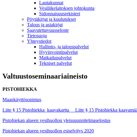
Lautakunnat
Vesiliikelaitoksen johtokunta
Sidonnaisuusrekisteri
Pöytäkirjat ja kuulutukset
Talous ja asiakirjat
Saavutettavuusseloste
Tietosuoja
Yhteystiedot
Hallinto- ja talouspalvelut
Hyvinvointipalvelut
Matkailupalvelut
Tekniset palvelut
Valtuustoseminaariaineisto
PISTOHIEKKA
Maankäyttösopimus
Liite § 15 Pistohiekka_kaavakartta
Liite § 15 Pistohiekka kaavamää
Pistohiekan alueen vesihuollon yleissuunnitelmaselostus
Pistohiekan alueen vesihuollon esiselvitys 2020