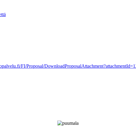
ttä
topalvelu.fi/FI/Proposal/DownloadProposalAttachment?attachmentId=