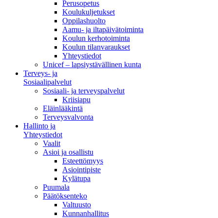
Perusopetus
Koulukuljetukset
Oppilashuolto
Aamu- ja iltapäivätoiminta
Koulun kerhotoiminta
Koulun tilanvaraukset
Yhteystiedot
Unicef – lapsiystävällinen kunta
Terveys- ja
Sosiaalipalvelut
Sosiaali- ja terveyspalvelut
Kriisiapu
Eläinlääkintä
Terveysvalvonta
Hallinto ja
Yhteystiedot
Vaalit
Asioi ja osallistu
Esteettömyys
Asiointipiste
Kylätupa
Puumala
Päätöksenteko
Valtuusto
Kunnanhallitus