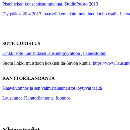
Pistohiekan konseptisuunnitelma, StudioPuisto 2019
Ely päätös 20.4.2017 maastoliikennelain mukainen kielto osalle Lietve
SOTE-UUDISTUS
Linkki sote-uudistuksen lausuntopyyntöön ja aineistoihin
Suora linkki muistioon koskien Itä-Savon kuntia:
https://www.lausun
KANTTORILANRANTA
Kaavaluonnos ja sen valmisteluaineistot löytyvät täältä
Lausunnot_Kanttorilanranta_luonnos
Yhteystiedot