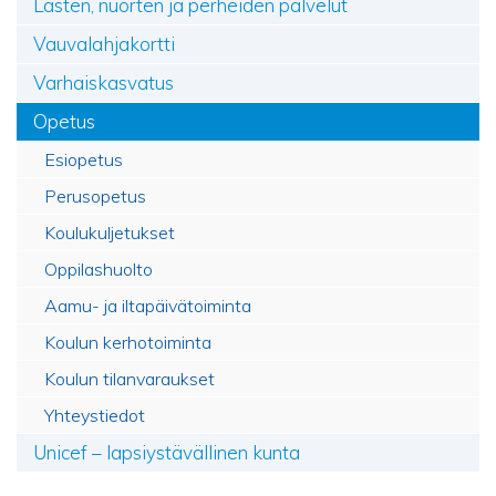
Lasten, nuorten ja perheiden palvelut
Vauvalahjakortti
Varhaiskasvatus
Opetus
Esiopetus
Perusopetus
Koulukuljetukset
Oppilashuolto
Aamu- ja iltapäivätoiminta
Koulun kerhotoiminta
Koulun tilanvaraukset
Yhteystiedot
Unicef – lapsiystävällinen kunta