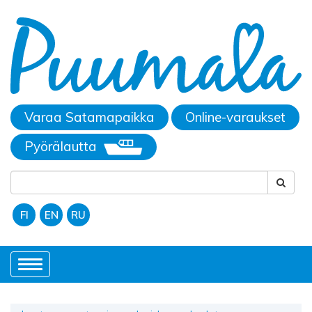
Varaa Satamapaikka
Online-varaukset
Pyörälautta
FI
EN
RU
Toggle
navigation