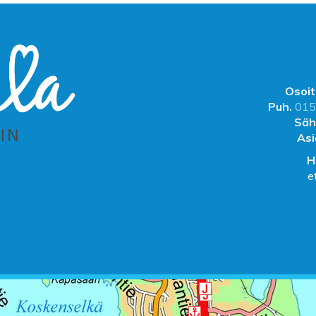
Osoit
Puh.
015
Säh
Asi
H
e