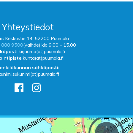
Yhteystiedot
e:
Keskustie 14, 52200 Puumala
 888 9500
(vaihde) klo 9.00 – 15.00
köposti
kirjaamo(at)puumala.fi
ointipiste
kunta(at)puumala.fi
enkilökunnan sähköposti:
tunimi.sukunimi(at)puumala.fi