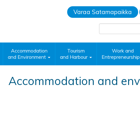
Varaa Satamapaikka
Accommodation
Tourism
Work and
and Environment
and Harbour
Entrepreneurshi
Accommodation and env