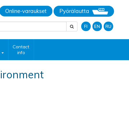
Online-varaukset
Pyörälautta
FI
EN
RU
Contact
p
info
ironment