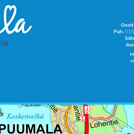
Osoit
Puh.
015
Säh
Asi
H
e