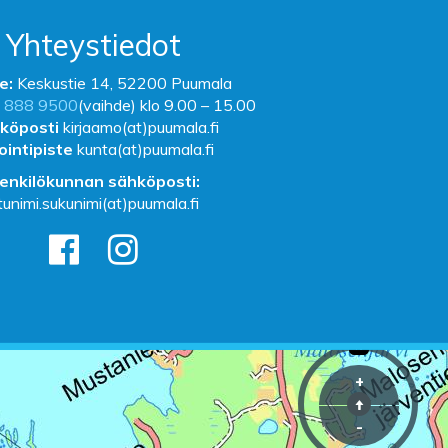
Yhteystiedot
e:
Keskustie 14, 52200 Puumala
 888 9500
(vaihde) klo 9.00 – 15.00
köposti
kirjaamo(at)puumala.fi
ointipiste
kunta(at)puumala.fi
enkilökunnan sähköposti:
tunimi.sukunimi(at)puumala.fi