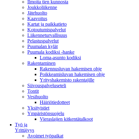
Ilmoita tien kunnosta
Joukkoliikenne
Jätehuolto
Kaavoitus
Kartat ja paikkatieto
Kotoutumispalvelut
Liikenneturvallisuus
Pelastuspalvelut
Puumalan kylät
Puumala kodiksi -hanke
Loma-asunto kodiksi
Rakentaminen
Rakennusluvan hakemisen ohje
Poikkeamisluvan hakemisen ohje
Yrityshakemisto rakentajille
Siivouspalveluseteli
Tontit
Vesihuolto
Häiriötiedotteet
Yksityistiet
Ympäristönsuojelu
Vieraslajien kitkentätalkoot
Työ ja
Yrittäjyys
Avoimet työpaikat