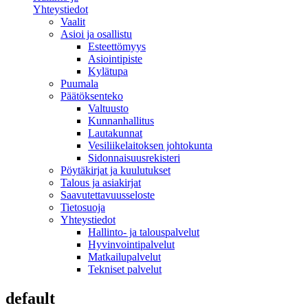
Yhteystiedot
Vaalit
Asioi ja osallistu
Esteettömyys
Asiointipiste
Kylätupa
Puumala
Päätöksenteko
Valtuusto
Kunnanhallitus
Lautakunnat
Vesiliikelaitoksen johtokunta
Sidonnaisuusrekisteri
Pöytäkirjat ja kuulutukset
Talous ja asiakirjat
Saavutettavuusseloste
Tietosuoja
Yhteystiedot
Hallinto- ja talouspalvelut
Hyvinvointipalvelut
Matkailupalvelut
Tekniset palvelut
default