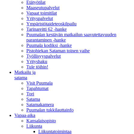
Etätyötilat
Maaseutupalvelut
Vapaat toimitilat
Yrityspalvelut
Ympäristötaideteoskilpailu
Tarinareitti 62 -hanke
Puumalan kestävän matkailun saavutettavuuden
parantaminen -hanke
Puumala kodiksi -hanke
Pistohiekan Sataman toinen vaihe
Työllisyyspalvelut
Yrityshaku
Tule töihin!
Matkailu ja
satama
Visit Puumala
Tapahtumat
Tori
Satama
Satamakamera
Puumalan tukkilauttainfo
Vapaa-aika
Kansalaisopisto
Liikunta
Liikuntatoimintaa