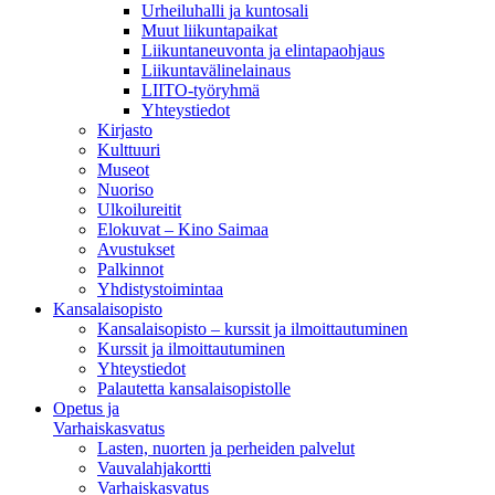
Urheiluhalli ja kuntosali
Muut liikuntapaikat
Liikuntaneuvonta ja elintapaohjaus
Liikuntavälinelainaus
LIITO-työryhmä
Yhteystiedot
Kirjasto
Kulttuuri
Museot
Nuoriso
Ulkoilureitit
Elokuvat – Kino Saimaa
Avustukset
Palkinnot
Yhdistystoimintaa
Kansalaisopisto
Kansalaisopisto – kurssit ja ilmoittautuminen
Kurssit ja ilmoittautuminen
Yhteystiedot
Palautetta kansalaisopistolle
Opetus ja
Varhaiskasvatus
Lasten, nuorten ja perheiden palvelut
Vauvalahjakortti
Varhaiskasvatus