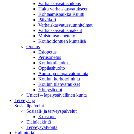
Varhaiskasvatusoikeus
Haku varhaiskasvatukseen
Kohtaamispaikka Kuutti
Päiväkoti
Varhaiskasvatussuunnitelmat
Varhaiskasvatusmaksut
Muistutusmenettely
Kotihoidontuen kuntalisä
Opetus
Esiopetus
Perusopetus
Koulukuljetukset
Oppilashuolto
Aamu- ja iltapäivätoiminta
Koulun kerhotoiminta
Koulun tilanvaraukset
Yhteystiedot
Unicef – lapsiystävällinen kunta
Terveys- ja
Sosiaalipalvelut
Sosiaali- ja terveyspalvelut
Kriisiapu
Eläinlääkintä
Terveysvalvonta
Hallinto ja