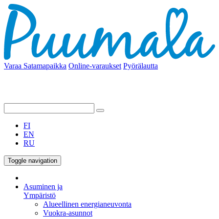
Varaa Satamapaikka
Online-varaukset
Pyörälautta
FI
EN
RU
Toggle navigation
Asuminen ja
Ympäristö
Alueellinen energianeuvonta
Vuokra-asunnot