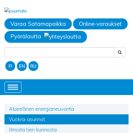
Varaa Satamapaikka
Online-varaukset
Pyörälautta
FI
EN
RU
Toggle
navigation
Alueellinen energianeuvonta
Vuokra-asunnot
Ilmoita tien kunnosta