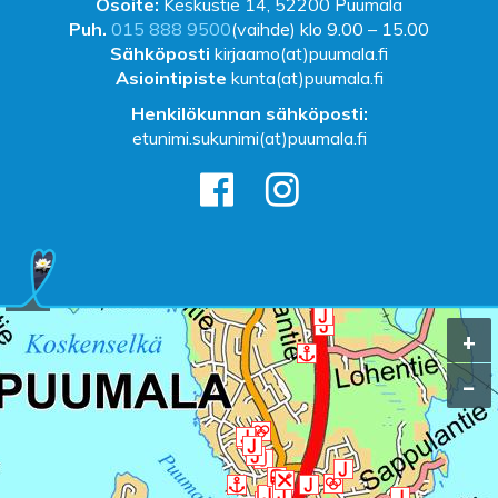
Osoite:
Keskustie 14, 52200 Puumala
Puh.
015 888 9500
(vaihde) klo 9.00 – 15.00
Sähköposti
kirjaamo(at)puumala.fi
Asiointipiste
kunta(at)puumala.fi
Henkilökunnan sähköposti:
etunimi.sukunimi(at)puumala.fi