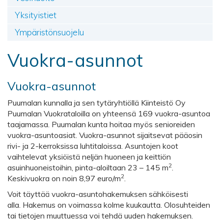
Yksityistiet
Ympäristönsuojelu
Vuokra-asunnot
Vuokra-asunnot
Puumalan kunnalla ja sen tytäryhtiöllä Kiinteistö Oy
Puumalan Vuokrataloilla on yhteensä 169 vuokra-asuntoa
taajamassa. Puumalan kunta hoitaa myös senioreiden
vuokra-asuntoasiat. Vuokra-asunnot sijaitsevat pääosin
rivi- ja 2-kerroksissa luhtitaloissa. Asuntojen koot
vaihtelevat yksiöistä neljän huoneen ja keittiön
2
asuinhuoneistoihin, pinta-aloiltaan 23 – 145 m
.
2
Keskivuokra on noin 8,97 euro/m
.
Voit täyttää vuokra-asuntohakemuksen sähköisesti
alla. Hakemus on voimassa kolme kuukautta. Olosuhteiden
tai tietojen muuttuessa voi tehdä uuden hakemuksen.