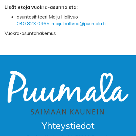
Lisätietoja vuokra-asunnoista:
asuntosihteeri Maiju Hallivuo
040 823 0465
,
maiju.hallivuo@puumala.fi
Vuokra-asuntohakemus
Yhteystiedot