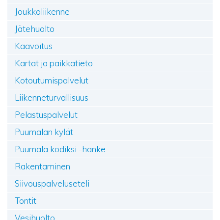
Joukkoliikenne
Jätehuolto
Kaavoitus
Kartat ja paikkatieto
Kotoutumispalvelut
Liikenneturvallisuus
Pelastuspalvelut
Puumalan kylät
Puumala kodiksi -hanke
Rakentaminen
Siivouspalveluseteli
Tontit
Vesihuolto