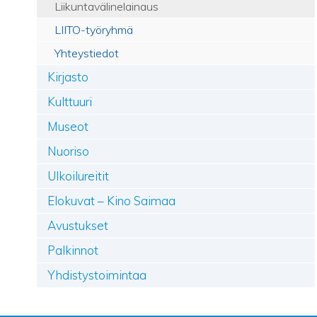
Liikuntavälinelainaus
LIITO-työryhmä
Yhteystiedot
Kirjasto
Kulttuuri
Museot
Nuoriso
Ulkoilureitit
Elokuvat – Kino Saimaa
Avustukset
Palkinnot
Yhdistystoimintaa