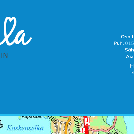
Osoit
Puh.
015
Säh
Asi
H
e