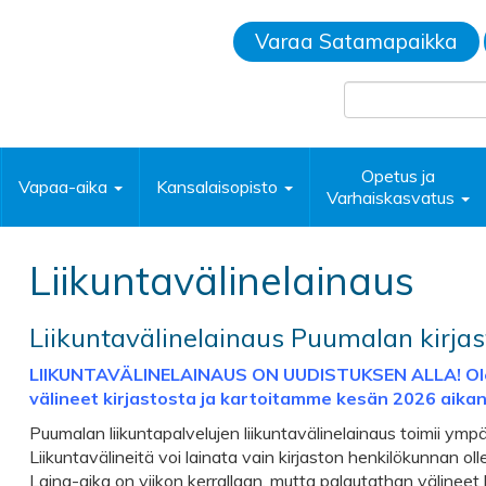
Varaa Satamapaikka
Opetus ja
Vapaa-aika
Kansalaisopisto
Varhaiskasvatus
Liikuntavälinelainaus
Liikuntavälinelainaus Puumalan kirjas
LIIKUNTAVÄLINELAINAUS ON UUDISTUKSEN ALLA! Ole
välineet kirjastosta ja kartoitamme kesän 2026 aikan
Puumalan liikuntapalvelujen liikuntavälinelainaus toimii ympä
Liikuntavälineitä voi lainata vain kirjaston henkilökunnan oll
Laina-aika on viikon kerrallaan, mutta palautathan välineet h