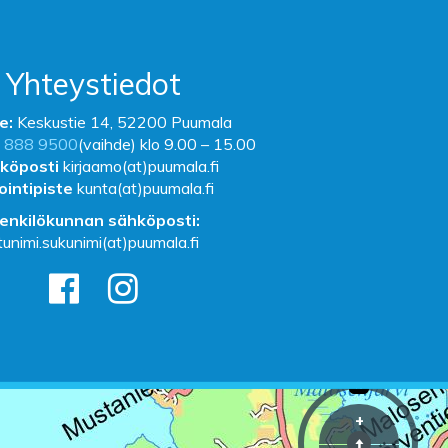
Yhteystiedot
e:
Keskustie 14, 52200 Puumala
 888 9500
(vaihde) klo 9.00 – 15.00
köposti
kirjaamo(at)puumala.fi
ointipiste
kunta(at)puumala.fi
enkilökunnan sähköposti:
tunimi.sukunimi(at)puumala.fi