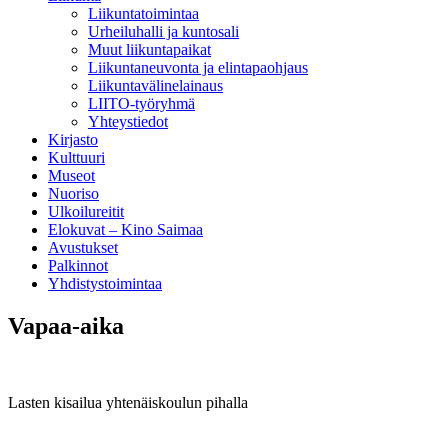
Liikuntatoimintaa
Urheiluhalli ja kuntosali
Muut liikuntapaikat
Liikuntaneuvonta ja elintapaohjaus
Liikuntavälinelainaus
LIITO-työryhmä
Yhteystiedot
Kirjasto
Kulttuuri
Museot
Nuoriso
Ulkoilureitit
Elokuvat – Kino Saimaa
Avustukset
Palkinnot
Yhdistystoimintaa
Vapaa-aika
Lasten kisailua yhtenäiskoulun pihalla