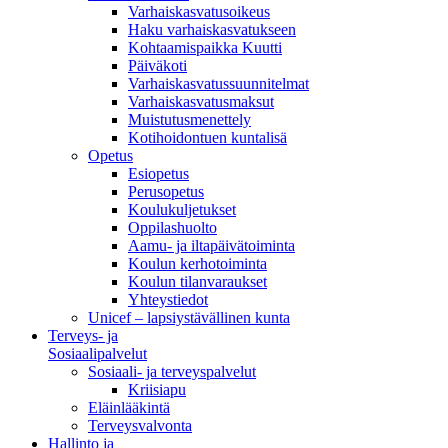
Varhaiskasvatusoikeus
Haku varhaiskasvatukseen
Kohtaamispaikka Kuutti
Päiväkoti
Varhaiskasvatussuunnitelmat
Varhaiskasvatusmaksut
Muistutusmenettely
Kotihoidontuen kuntalisä
Opetus
Esiopetus
Perusopetus
Koulukuljetukset
Oppilashuolto
Aamu- ja iltapäivätoiminta
Koulun kerhotoiminta
Koulun tilanvaraukset
Yhteystiedot
Unicef – lapsiystävällinen kunta
Terveys- ja
Sosiaalipalvelut
Sosiaali- ja terveyspalvelut
Kriisiapu
Eläinlääkintä
Terveysvalvonta
Hallinto ja