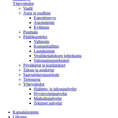
Yhteystiedot
Vaalit
Asioi ja osallistu
Esteettömyys
Asiointipiste
Kylätupa
Puumala
Päätöksenteko
Valtuusto
Kunnanhallitus
Lautakunnat
Vesiliikelaitoksen johtokunta
Sidonnaisuusrekisteri
Pöytäkirjat ja kuulutukset
Talous ja asiakirjat
Saavutettavuusseloste
Tietosuoja
Yhteystiedot
Hallinto- ja talouspalvelut
Hyvinvointipalvelut
Matkailupalvelut
Tekniset palvelut
Kansalaisopisto
Liikunta