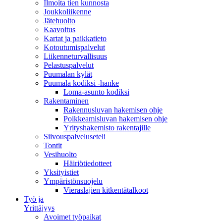
Ilmoita tien kunnosta
Joukkoliikenne
Jätehuolto
Kaavoitus
Kartat ja paikkatieto
Kotoutumispalvelut
Liikenneturvallisuus
Pelastuspalvelut
Puumalan kylät
Puumala kodiksi -hanke
Loma-asunto kodiksi
Rakentaminen
Rakennusluvan hakemisen ohje
Poikkeamisluvan hakemisen ohje
Yrityshakemisto rakentajille
Siivouspalveluseteli
Tontit
Vesihuolto
Häiriötiedotteet
Yksityistiet
Ympäristönsuojelu
Vieraslajien kitkentätalkoot
Työ ja
Yrittäjyys
Avoimet työpaikat