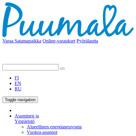
Varaa Satamapaikka
Online-varaukset
Pyörälautta
FI
EN
RU
Toggle navigation
Asuminen ja
Ympäristö
Alueellinen energianeuvonta
Vuokra-asunnot