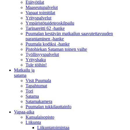
Etätyötilat
Maaseutupalvelut
Vapaat toimitilat
Yrityspalvelut
Ympäristötaideteoskilpailu
Tarinareitti 62 -hanke
Puumalan kestävän matkailun saavutettavuuden
parantaminen -hanke
Puumala kodiksi -hanke
Pistohiekan Sataman toinen vaihe
Työllisyyspalvelut
Yrityshaku
Tule töihin!
Matkailu ja
satama
Visit Puumala
Tapahtumat
Tori
Satama
Satamakamera
Puumalan tukkilauttainfo
Vapaa-aika
Kansalaisopisto
Liikunta
Liikuntatoimintaa