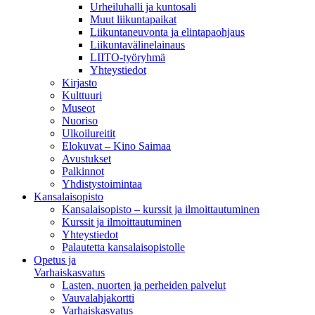
Urheiluhalli ja kuntosali
Muut liikuntapaikat
Liikuntaneuvonta ja elintapaohjaus
Liikuntavälinelainaus
LIITO-työryhmä
Yhteystiedot
Kirjasto
Kulttuuri
Museot
Nuoriso
Ulkoilureitit
Elokuvat – Kino Saimaa
Avustukset
Palkinnot
Yhdistystoimintaa
Kansalaisopisto
Kansalaisopisto – kurssit ja ilmoittautuminen
Kurssit ja ilmoittautuminen
Yhteystiedot
Palautetta kansalaisopistolle
Opetus ja
Varhaiskasvatus
Lasten, nuorten ja perheiden palvelut
Vauvalahjakortti
Varhaiskasvatus