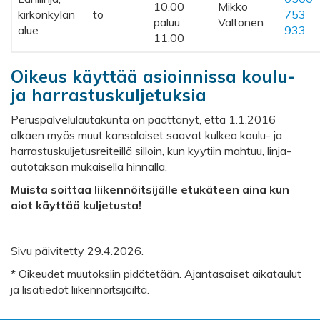
10.00
Mikko
kirkonkylän
to
753
paluu
Valtonen
alue
933
11.00
Oikeus käyttää asioinnissa koulu-
ja harrastuskuljetuksia
Peruspalvelulautakunta on päättänyt, että 1.1.2016
alkaen myös muut kansalaiset saavat kulkea koulu- ja
harrastuskuljetusreiteillä silloin, kun kyytiin mahtuu, linja-
autotaksan mukaisella hinnalla.
Muista soittaa liikennöitsijälle etukäteen aina kun
aiot käyttää kuljetusta!
Sivu päivitetty 29.4.2026.
* Oikeudet muutoksiin pidätetään. Ajantasaiset aikataulut
ja lisätiedot liikennöitsijöiltä.