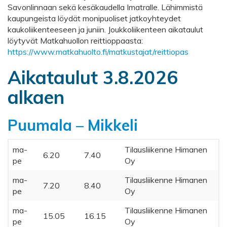
Savonlinnaan sekä kesäkaudella Imatralle. Lähimmistä
kaupungeista löydät monipuoliset jatkoyhteydet
kaukoliikenteeseen ja juniin. Joukkoliikenteen aikataulut
löytyvät Matkahuollon reittioppaasta:
https://www.matkahuolto.fi/matkustajat/reittiopas
Aikataulut 3.8.2026
alkaen
Puumala – Mikkeli
ma-
Tilausliikenne Himanen
6.20
7.40
pe
Oy
ma-
Tilausliikenne Himanen
7.20
8.40
pe
Oy
ma-
Tilausliikenne Himanen
15.05
16.15
pe
Oy