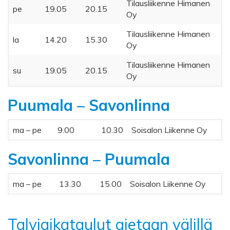
Tilausliikenne Himanen
pe
19.05
20.15
Oy
Tilausliikenne Himanen
la
14.20
15.30
Oy
Tilausliikenne Himanen
su
19.05
20.15
Oy
Puumala – Savonlinna
ma – pe
9.00
10.30
Soisalon Liikenne Oy
Savonlinna – Puumala
ma – pe
13.30
15.00
Soisalon Liikenne Oy
Talviaikataulut ajetaan välillä