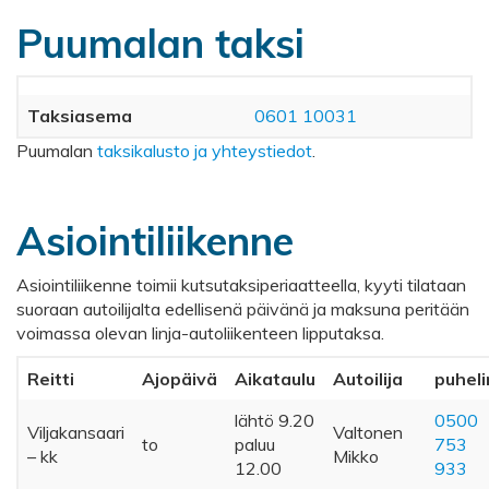
Puumalan taksi
Taksiasema
0601 10031
Puumalan
taksikalusto ja yhteystiedot
.
Asiointiliikenne
Asiointiliikenne toimii kutsutaksiperiaatteella, kyyti tilataan
suoraan autoilijalta edellisenä päivänä ja maksuna peritään
voimassa olevan linja-autoliikenteen lipputaksa.
Reitti
Ajopäivä
Aikataulu
Autoilija
puheli
lähtö 9.20
0500
Viljakansaari
Valtonen
to
paluu
753
– kk
Mikko
12.00
933