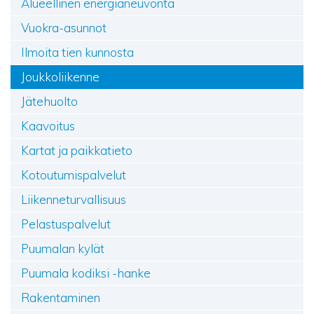
Alueellinen energianeuvonta
Vuokra-asunnot
Ilmoita tien kunnosta
Joukkoliikenne
Jätehuolto
Kaavoitus
Kartat ja paikkatieto
Kotoutumispalvelut
Liikenneturvallisuus
Pelastuspalvelut
Puumalan kylät
Puumala kodiksi -hanke
Rakentaminen