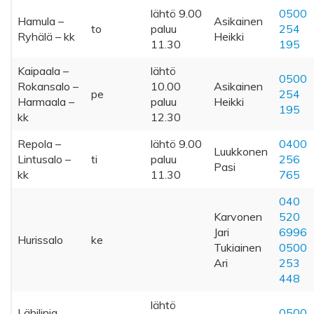
lähtö 9.00
0500
Hamula –
Asikainen
to
paluu
254
Ryhälä – kk
Heikki
11.30
195
Kaipaala –
lähtö
0500
Rokansalo –
10.00
Asikainen
pe
254
Harmaala –
paluu
Heikki
195
kk
12.30
Repola –
lähtö 9.00
0400
Luukkonen
Lintusalo –
ti
paluu
256
Pasi
kk
11.30
765
040
Karvonen
520
Jari
6996
Hurissalo
ke
Tukiainen
0500
Ari
253
448
lähtö
Lähilinja,
0500