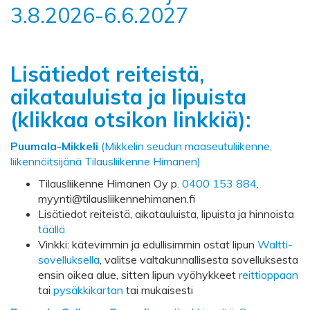
3.8.2026-6.6.2027
Lisätiedot reiteistä,
aikatauluista ja lipuista
(klikkaa otsikon linkkiä):
Puumala-Mikkeli
(Mikkelin seudun maaseutuliikenne,
liikennöitsijänä Tilausliikenne Himanen)
Tilausliikenne Himanen Oy p.
0400 153 884
,
myynti@tilausliikennehimanen.fi
Lisätiedot reiteistä, aikatauluista, lipuista ja hinnoista
täällä
Vinkki: kätevimmin ja edullisimmin ostat lipun
Waltti-
sovelluksella
, valitse valtakunnallisesta sovelluksesta
ensin oikea alue, sitten lipun vyöhykkeet
reittioppaan
tai
pysäkkikartan
tai mukaisesti