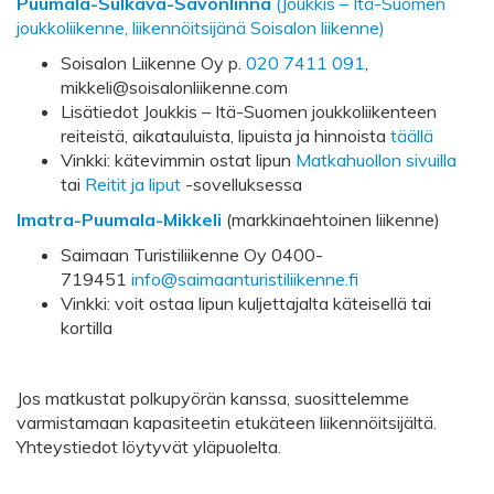
Puumala-Sulkava-Savonlinna
(Joukkis – Itä-Suomen
joukkoliikenne, liikennöitsijänä Soisalon liikenne)
Soisalon Liikenne Oy p.
020 7411 091
,
mikkeli@soisalonliikenne.com
Lisätiedot Joukkis – Itä-Suomen joukkoliikenteen
reiteistä, aikatauluista, lipuista ja hinnoista
täällä
Vinkki: kätevimmin ostat lipun
Matkahuollon sivuilla
tai
Reitit ja liput
-sovelluksessa
Imatra-Puumala-Mikkeli
(markkinaehtoinen liikenne)
Saimaan Turistiliikenne Oy 0400-
719451
info@saimaanturistiliikenne.fi
Vinkki: voit ostaa lipun kuljettajalta käteisellä tai
kortilla
Jos matkustat polkupyörän kanssa, suosittelemme
varmistamaan kapasiteetin etukäteen liikennöitsijältä.
Yhteystiedot löytyvät yläpuolelta.