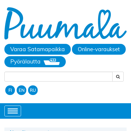
Varaa Satamapaikka
Online-varaukset
Pyörälautta
FI
EN
RU
Toggle
navigation