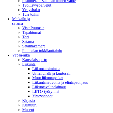
Pistohiekan Sataman toinen vaihe
Työllisyyspalvelut
Yrityshaku
Tule töihin!
Matkailu ja
satama
Visit Puumala
Tapahtumat
Tori
Satama
Satamakamera
Puumalan tukkilauttainfo
Vapaa-aika
Kansalaisopisto
Liikunta
Liikuntatoimintaa
Urheiluhalli ja kuntosali
Muut liikuntapaikat
Liikuntaneuvonta ja elintapaohjaus
Liikuntavälinelainaus
LIITO-työryhmä
Yhteystiedot
Kirjasto
Kulttuuri
Museot