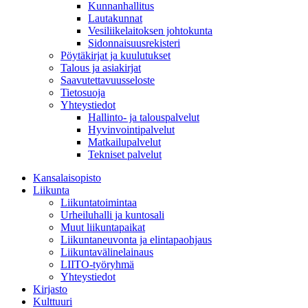
Kunnanhallitus
Lautakunnat
Vesiliikelaitoksen johtokunta
Sidonnaisuusrekisteri
Pöytäkirjat ja kuulutukset
Talous ja asiakirjat
Saavutettavuusseloste
Tietosuoja
Yhteystiedot
Hallinto- ja talouspalvelut
Hyvinvointipalvelut
Matkailupalvelut
Tekniset palvelut
Kansalaisopisto
Liikunta
Liikuntatoimintaa
Urheiluhalli ja kuntosali
Muut liikuntapaikat
Liikuntaneuvonta ja elintapaohjaus
Liikuntavälinelainaus
LIITO-työryhmä
Yhteystiedot
Kirjasto
Kulttuuri