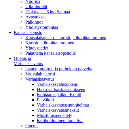
Nuoriso
Ulkoilureitit
Elokuvat – Kino Saimaa
Avustukset
Palkinnot
Yhdistystoimintaa
Kansalaisopisto
Kansalaisopisto – kurssit ja ilmoittautuminen
Kurssit ja ilmoittautuminen
Yhteystiedot
Palautetta kansalaisopistolle
Opetus ja
Varhaiskasvatus
Lasten, nuorten ja perheiden palvelut
Vauvalahjakortti
Varhaiskasvatus
Varhaiskasvatusoikeus
Haku varhaiskasvatukseen
Kohtaamispaikka Kuutti
Päiväkoti
Varhaiskasvatussuunnitelmat
Varhaiskasvatusmaksut
Muistutusmenettely
Kotihoidontuen kuntalisä
Opetus