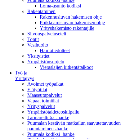
Puumala kodiksi -hanke
Loma-asunto kodiksi
Rakentaminen
Rakennusluvan hakemisen ohje
Poikkeamisluvan hakemisen ohje
Yrityshakemisto rakentajille
Siivouspalveluseteli
Tontit
Vesihuolto
Häiriötiedotteet
Yksityistiet
Ympäristönsuojelu
Vieraslajien kitkentätalkoot
Työ ja
Yrittäjyys
Avoimet työpaikat
Etätyötilat
Maaseutupalvelut
Vapaat toimitilat
Yrityspalvelut
Ympäristötaideteoskilpailu
Tarinareitti 62 -hanke
Puumalan kestävän matkailun saavutettavuuden
parantaminen -hanke
Puumala kodiksi -hanke