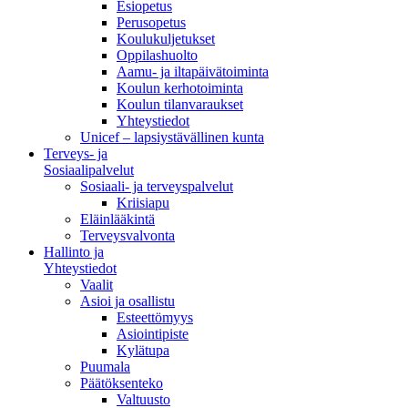
Esiopetus
Perusopetus
Koulukuljetukset
Oppilashuolto
Aamu- ja iltapäivätoiminta
Koulun kerhotoiminta
Koulun tilanvaraukset
Yhteystiedot
Unicef – lapsiystävällinen kunta
Terveys- ja
Sosiaalipalvelut
Sosiaali- ja terveyspalvelut
Kriisiapu
Eläinlääkintä
Terveysvalvonta
Hallinto ja
Yhteystiedot
Vaalit
Asioi ja osallistu
Esteettömyys
Asiointipiste
Kylätupa
Puumala
Päätöksenteko
Valtuusto