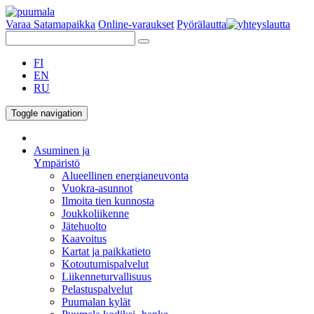
Varaa Satamapaikka
Online-varaukset
Pyörälautta
FI
EN
RU
Toggle navigation
Asuminen ja
Ympäristö
Alueellinen energianeuvonta
Vuokra-asunnot
Ilmoita tien kunnosta
Joukkoliikenne
Jätehuolto
Kaavoitus
Kartat ja paikkatieto
Kotoutumispalvelut
Liikenneturvallisuus
Pelastuspalvelut
Puumalan kylät