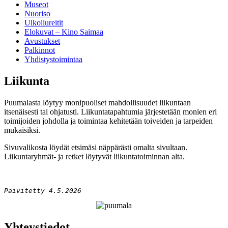
Museot
Nuoriso
Ulkoilureitit
Elokuvat – Kino Saimaa
Avustukset
Palkinnot
Yhdistystoimintaa
Liikunta
Puumalasta löytyy monipuoliset mahdollisuudet liikuntaan
itsenäisesti tai ohjatusti. Liikuntatapahtumia järjestetään monien eri
toimijoiden johdolla ja toimintaa kehitetään toiveiden ja tarpeiden
mukaisiksi.
Sivuvalikosta löydät etsimäsi näppärästi omalta sivultaan.
Liikuntaryhmät- ja retket löytyvät liikuntatoiminnan alta.
Päivitetty 4.5.2026
Yhteystiedot