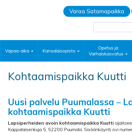
Varaa Satamapaikka
Opetus ja
Vapaa-aika
Kansalaisopisto
Varhaiskasvatus
Kohtaamispaikka Kuutti
Uusi palvelu Puumalassa – L
kohtaamispaikka Kuutti
Lapsiperheiden avoin kohtaamispaikka Kuutti
sijaitse
Kappalaisenkuja 5, 52200 Puumala. Sisäänkäynti ovi numero 3