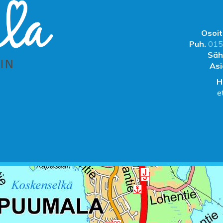
Osoit
Puh.
015
Säh
Asi
H
e