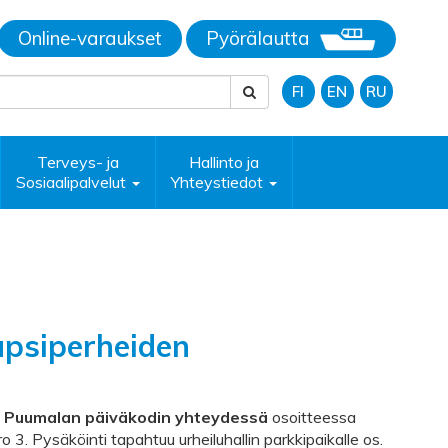
Online-varaukset
Pyörälautta
FI
EN
RU
Terveys- ja
Hallinto ja
Sosiaalipalvelut
Yhteystiedot
apsiperheiden
e
Puumalan päiväkodin yhteydessä
osoitteessa
. Pysäköinti tapahtuu urheiluhallin parkkipaikalle os.