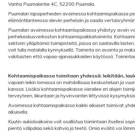
Vanha Puumalantie 4C, 52200 Puumala.
Puumalan lapsiperheiden avoimessa kohtaamispaikassa perhe
elämäntilanteessa oleviin perheisiin ja saada vertaisryhmän
Puumalan avoimessa kohtaamispaikassa yhdistyy avoin va
perhekeskusverkoston kohtaamispaikkatoiminta. Kohtaamispai
sektorin ylläpitämiä toimipisteitä, joissa on saatavilla last
voit tulla matalalla kynnyksellä. Toiminta on avointa ja ma
vakituisten että vapaa-ajanasukkaiden käytössä. Toimintaan
Kohtaamispaikassa toimitaan yhdessä: leikitään, laul
vapaan leikin lomassa on mahdollisuus keskusteluun ja vuor
kanssa. Lisäksi kohtaamispaikassa vierailee eri alojen toimi
terveyteen, liikuntaan ja hyvinvointiin liittyvissä kysymyksi
Avoimessa kohtaamispaikassa kaikki aikuiset toimivat yhd
aikuisella.
Kuutin aukioloaikoina voit osallistua toimintaan itsellesi s
pientä välipalaa sekä kahvia ja teetä. Omia eväitä voi lämm