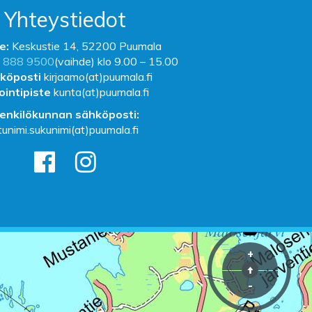
Yhteystiedot
e:
Keskustie 14, 52200 Puumala
 888 9500
(vaihde) klo 9.00 – 15.00
köposti
kirjaamo(at)puumala.fi
ointipiste
kunta(at)puumala.fi
enkilökunnan sähköposti:
tunimi.sukunimi(at)puumala.fi