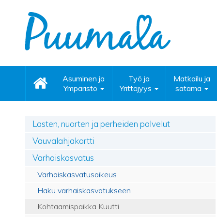
Asuminen ja
Työ ja
Matkailu ja
Ympäristö
Yrittäjyys
satama
Lasten, nuorten ja perheiden palvelut
Vauvalahjakortti
Varhaiskasvatus
Varhaiskasvatusoikeus
Haku varhaiskasvatukseen
Kohtaamispaikka Kuutti