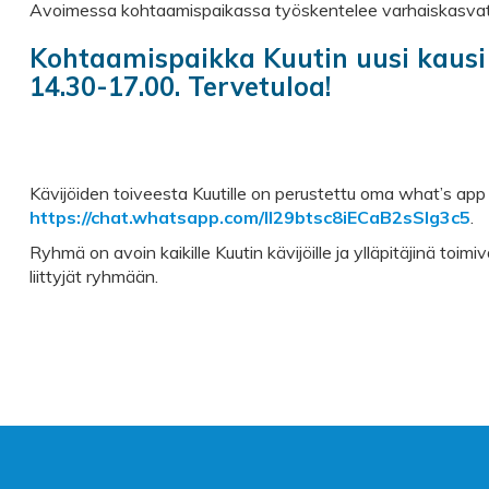
Avoimessa kohtaamispaikassa työskentelee varhaiskasvatu
Kohtaamispaikka Kuutin uusi kausi 
14.30-17.00. Tervetuloa!
Kävijöiden toiveesta Kuutille on perustettu oma what’s app 
https://chat.whatsapp.com/II29btsc8iECaB2sSlg3c5
.
Ryhmä on avoin kaikille Kuutin kävijöille ja ylläpitäjinä to
liittyjät ryhmään.