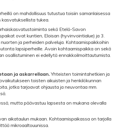
illä on mahdollisuus tutustua toisiin samanlaisessa
 kasvatuksellista tukea.
rhaiskasvatustoiminta sekä Etelä-Savon
kat ovat kuntien, Eloisan (hyvinvointialue) ja 3.
en, nuorten ja perheiden palveluja. Kohtaamispaikkoihin
ksutonta lapsiperheille. Avoin kohtaamispaikka on sekä
 osallistuminen ei edellytä ennakkoilmoittautumista.
etaan ja askarrellaan.
Yhteisten toimintahetkien ja
ovaikutukseen toisten aikuisten ja henkilökunnan
joita, jotka tarjoavat ohjausta ja neuvontaa mm.
ssä.
essä, mutta päävastuu lapsesta on mukana olevalla
opivan aikataulun mukaan. Kohtaamispaikassa on tarjolla
ittää mikroaaltouunissa.