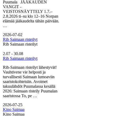
Puumala JÄÄKAUDEN
VANGIT -
VEISTOSNÄYTTELY 1.7.–
2.8.2026 ti–su klo 12–16 Norpan
elämää jääkaudelta tähän päivään.
…
2026-07-02
Rib Saimaan risteilyt
Rib Saimaan risteilyt
2.07
-
30.08
Rib Saimaan risteilyt
Rib-Saimaan risteilyt lähestyvät!
Vauhtivene vie helposti ja
turvallisesti Saimaan lumoaviin
saaristokohteisiin. Avoimet
takuulähdöt Puumalassa kesällä
2026: Saimaan risteily Puumalan
saaristossa To, pe …
2026-07-25
Kino Saimaa
Kino Saimaa