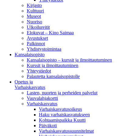
Kirjasto
Kulttuuri
Museot
Nuoriso
Ulkoilureitit
Elokuvat – Kino Saimaa
Avustukset
Palkinnot
Yhdistystoimintaa
Kansalaisopisto
Kansalaisopisto – kurssit ja ilmoittautuminen
Kurssit ja ilmoittautuminen
Yhteystiedot
Palautetta kansalaisopistolle
Opetus ja
Varhaiskasvatus
Lasten, nuorten ja perheiden palvelut
Vauvalahjakortti
Varhaiskasvatus
Varhaiskasvatusoikeus
Haku varhaiskasvatukseen
Kohtaamispaikka Kuutti
Päiväkoti
Varhaiskasvatussuunnitelmat