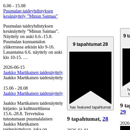
6.06
-
15.08
Puumalan taideyhdistyksen
kesänäyttely ”Minun Saimaa”
Puumalan taideyhdistyksen
kesänäyttely ”Minun Saimaa”.
9 
Näyttely on auki 6.6.-15.8.
Puumalan kunnantalon
9 tapahtumat
28
yläkerrassa arkisin klo 9-16.
Lauantaina 6.6. näyttely on auki
klo 10-15. …
2026-06-15
Jaakko Martikaisen taidenäyttely
Jaakko Martikaisen taidenäyttely
15.06
-
28.08
h
Jaakko Martikaisen taidenäyttely
Jaakko Martikaisen taidenäyttely
9 t
has featured tapahtumat
kirjasto- ja kulttuuritilassa
29
15.6.-28.8. Tervetuloa
9 tapahtumat,
28
tutustumaan puumalalaisen
2026
Jaakko Martikaisen
taidenäyttelyyn, joka on