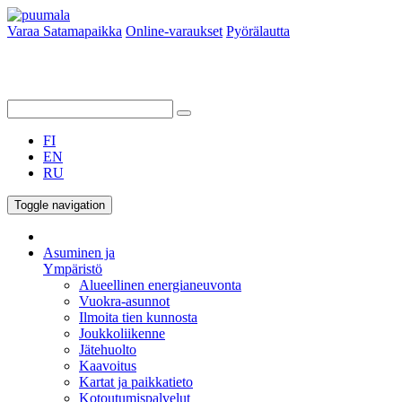
Varaa Satamapaikka
Online-varaukset
Pyörälautta
FI
EN
RU
Toggle navigation
Asuminen ja
Ympäristö
Alueellinen energianeuvonta
Vuokra-asunnot
Ilmoita tien kunnosta
Joukkoliikenne
Jätehuolto
Kaavoitus
Kartat ja paikkatieto
Kotoutumispalvelut