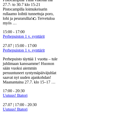
27.7- to 30.7 klo 15-21
Pistocampilla loimukeisarin
rullaamo loihtii tunnettuja poro,
lohi ja peurarullia!🌮 Tervetuloa
myös …
15:00
-
17:00
Perhepuiston 1 v. synttärit
27.07 | 15:00
-
17:00
Perhepuiston 1 v. synttärit
Perhepuisto täyttää 1 vuotta – tule
juhlimaan kanssamme! Huonon
sään vuoksi aiemmin
peruuntuneet syntymäpäiväjuhlat
saavat nyt uuden ajankohdan!
Maanantaina 27.7. klo 15–17 …
17:00
-
20:30
Uutuus! Iltatori
27.07 | 17:00
-
20:30
Uutuus! Iltatori