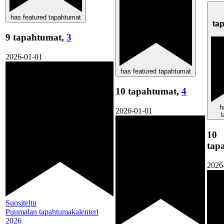
has featured tapahtumat
ta
9 tapahtumat,
3
2026-01-01
has featured tapahtumat
10 tapahtumat,
4
h
2026-01-01
10
tap
2026
Suositeltu
Puumalan tapahtumakalenteri
2026