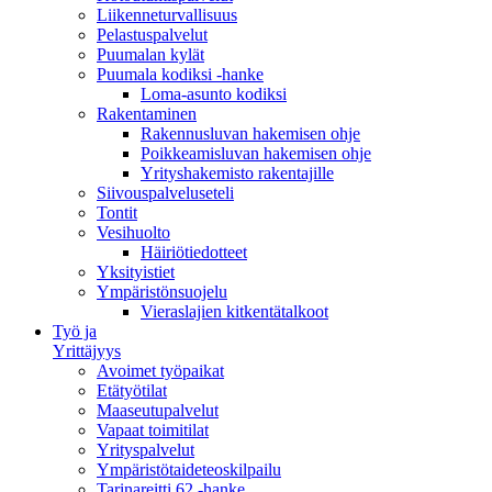
Liikenneturvallisuus
Pelastuspalvelut
Puumalan kylät
Puumala kodiksi -hanke
Loma-asunto kodiksi
Rakentaminen
Rakennusluvan hakemisen ohje
Poikkeamisluvan hakemisen ohje
Yrityshakemisto rakentajille
Siivouspalveluseteli
Tontit
Vesihuolto
Häiriötiedotteet
Yksityistiet
Ympäristönsuojelu
Vieraslajien kitkentätalkoot
Työ ja
Yrittäjyys
Avoimet työpaikat
Etätyötilat
Maaseutupalvelut
Vapaat toimitilat
Yrityspalvelut
Ympäristötaideteoskilpailu
Tarinareitti 62 -hanke