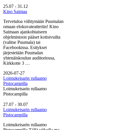
25.07
-
31.12
Kino Saimaa
Tervetuloa viihtymään Puumalan
omaan elokuvateatteriin! Kino
Saimaan ajankohtaiseen
ohjelmistoon pääset kotisivuilta
(valitse Puumala) tai
Facebookissa. Esitykset
järjestetään Puumalan
yhtenäiskoulun auditoriossa,
Kirkkotie 3 …
2026-07-27
Loimukeisarin rullaamo
Pistocampilla
Loimukeisarin rullaamo
Pistocampilla
27.07
-
30.07
Loimukeisarin rullaamo
Pistocampilla
Loimukeisarin rullaamo
Pistocampilla Tällä viikolla ma