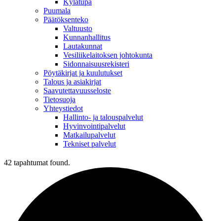
Kylätupa
Puumala
Päätöksenteko
Valtuusto
Kunnanhallitus
Lautakunnat
Vesiliikelaitoksen johtokunta
Sidonnaisuusrekisteri
Pöytäkirjat ja kuulutukset
Talous ja asiakirjat
Saavutettavuusseloste
Tietosuoja
Yhteystiedot
Hallinto- ja talouspalvelut
Hyvinvointipalvelut
Matkailupalvelut
Tekniset palvelut
42 tapahtumat found.