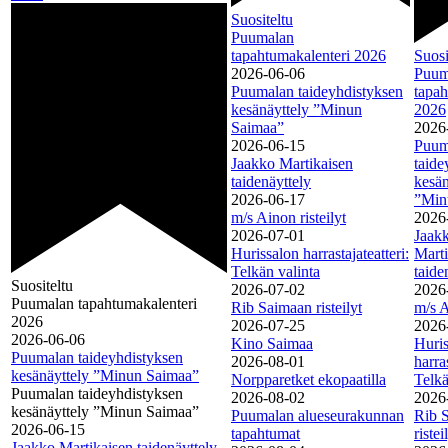
Suositeltu
Puumalan
tapahtumakalenteri 2026
Suosi
2026-06-06
Puum
Puumalan taideyhdistyksen
tapah
kesänäyttely ”Minun
2026
Saimaa”
2026
2026-06-15
Puum
Jaakko Martikaisen
taide
taidenäyttely
kesän
2026-06-17
”Min
m/s Ainon risteilyt
2026
2026-07-01
Jaak
Hurissalon harrastajateatteri:
Marti
Telkän valinta
taide
Suositeltu
2026-07-02
2026
Puumalan tapahtumakalenteri
Rib Saimaan risteilyt
m/s A
2026
2026-07-25
2026
2026-06-06
Kino Saimaa
Huris
Puumalan taideyhdistyksen
2026-08-01
harras
kesänäyttely ”Minun Saimaa”
Norpparetket ekopaatilla
Telkä
Puumalan taideyhdistyksen
2026-08-02
2026
kesänäyttely ”Minun Saimaa”
Puumalan alueseurakunnan
Rib 
2026-06-15
tapahtumat
ristei
Jaakko Martikaisen taidenäyttely