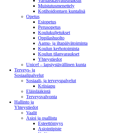
Varhaiskasvatusmaksut
Muistutusmenettely
Kotihoidontuen kuntalisä
Opetus
Esiopetus
Perusopetus
Koulukuljetukset
Oppilashuolto
Aamu- ja iltapäivätoiminta
Koulun kerhotoiminta
Koulun tilanvaraukset
Yhteystiedot
Unicef – lapsiystävällinen kunta
Terveys- ja
Sosiaalipalvelut
Sosiaali- ja terveyspalvelut
Kriisiapu
Eläinlääkintä
Terveysvalvonta
Hallinto ja
Yhteystiedot
Vaalit
Asioi ja osallistu
Esteettömyys
Asiointipiste