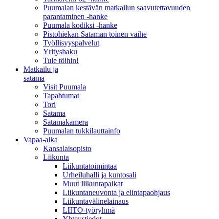
Puumalan kestävän matkailun saavutettavuuden
parantaminen -hanke
Puumala kodiksi -hanke
Pistohiekan Sataman toinen vaihe
Työllisyyspalvelut
Yrityshaku
Tule töihin!
Matkailu ja
satama
Visit Puumala
Tapahtumat
Tori
Satama
Satamakamera
Puumalan tukkilauttainfo
Vapaa-aika
Kansalaisopisto
Liikunta
Liikuntatoimintaa
Urheiluhalli ja kuntosali
Muut liikuntapaikat
Liikuntaneuvonta ja elintapaohjaus
Liikuntavälinelainaus
LIITO-työryhmä
Yhteystiedot