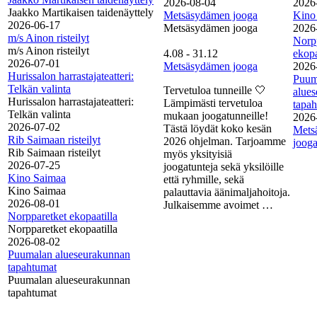
2026-08-04
2026
Jaakko Martikaisen taidenäyttely
Metsäsydämen jooga
Kino
2026-06-17
Metsäsydämen jooga
2026
m/s Ainon risteilyt
Norp
m/s Ainon risteilyt
4.08
-
31.12
ekopa
2026-07-01
Metsäsydämen jooga
2026
Hurissalon harrastajateatteri:
Puum
Telkän valinta
Tervetuloa tunneille 🤍
alue
Hurissalon harrastajateatteri:
Lämpimästi tervetuloa
tapa
Telkän valinta
mukaan joogatunneille!
2026
2026-07-02
Tästä löydät koko kesän
Mets
Rib Saimaan risteilyt
2026 ohjelman. Tarjoamme
joog
Rib Saimaan risteilyt
myös yksityisiä
2026-07-25
joogatunteja sekä yksilöille
Kino Saimaa
että ryhmille, sekä
Kino Saimaa
palauttavia äänimaljahoitoja.
2026-08-01
Julkaisemme avoimet …
Norpparetket ekopaatilla
Norpparetket ekopaatilla
2026-08-02
Puumalan alueseurakunnan
tapahtumat
Puumalan alueseurakunnan
tapahtumat