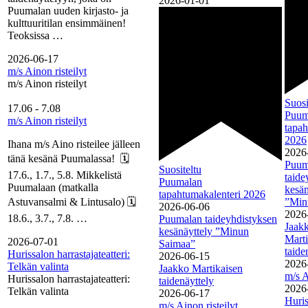
2026-01-01
Puumalan uuden kirjasto- ja
kulttuuritilan ensimmäinen!
Teoksissa …
2026-06-17
m/s Ainon risteilyt
m/s Ainon risteilyt
Suosi
17.06
-
7.08
Puum
m/s Ainon risteilyt
tapah
2026
Ihana m/s Aino risteilee jälleen
2026
tänä kesänä Puumalassa! 🗓️
Puum
Suositeltu
17.6., 1.7., 5.8. Mikkelistä
taide
Puumalan
Puumalaan (matkalla
kesän
tapahtumakalenteri 2026
Astuvansalmi & Lintusalo) 🗓️
”Min
2026-06-06
2026
18.6., 3.7., 7.8. …
Puumalan taideyhdistyksen
Jaak
kesänäyttely ”Minun
Marti
2026-07-01
Saimaa”
taide
Hurissalon harrastajateatteri:
2026-06-15
2026
Telkän valinta
Jaakko Martikaisen
m/s A
Hurissalon harrastajateatteri:
taidenäyttely
2026
Telkän valinta
2026-06-17
Huris
m/s Ainon risteilyt