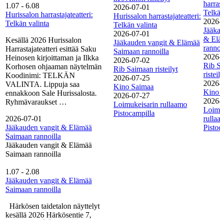
harras
1.07
-
6.08
2026-07-01
Telkä
Hurissalon harrastajateatteri:
Hurissalon harrastajateatteri:
2026
Telkän valinta
Telkän valinta
Jääk
2026-07-01
& El
Kesällä 2026 Hurissalon
Jääkauden vangit & Elämää
ranno
Harrastajateatteri esittää Saku
Saimaan rannoilla
2026
Heinosen kirjoittaman ja Ilkka
2026-07-02
Rib 
Korhosen ohjaaman näytelmän
Rib Saimaan risteilyt
ristei
Koodinimi: TELKÄN
2026-07-25
2026
VALINTA. Lippuja saa
Kino Saimaa
Kino
ennakkoon Sale Hurissalosta.
2026-07-27
2026
Ryhmävaraukset …
Loimukeisarin rullaamo
Loim
Pistocampilla
2026-07-01
rull
Jääkauden vangit & Elämää
Pisto
Saimaan rannoilla
Jääkauden vangit & Elämää
Saimaan rannoilla
1.07
-
2.08
Jääkauden vangit & Elämää
Saimaan rannoilla
Härkösen taidetalon näyttelyt
kesällä 2026 Härkösentie 7,