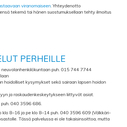
vastaavaan viranomaiseen
. Yhteydenotto
sensä tekemä tai hänen suostumuksellaan tehty ilmoitus
LUT PERHEILLE
en neuvolanhenkilökuntaan puh. 015 744 7744
olaan
lan hoidolliset kysymykset sekä sairaan lapsen hoidon
syyn ja raskaudenkeskeytykseen liittyvät asiat.
 puh. 040 3596 686.
 klo 8–16 ja pe klo 8–14 puh. 040 3596 609 (Välkkäri-
osastolle. Tässä palvelussa ei ole takaisinsoittoa, mutta