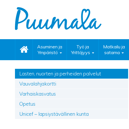
Asuminen ja
Työ ja
Matkailu ja
Ympäristö
Yrittäjyys
satama
Lasten, nuorten ja perheiden palvelut
Vauvalahjakortti
Varhaiskasvatus
Opetus
Unicef – lapsiystävällinen kunta