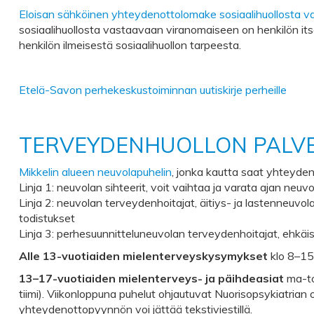
Eloisan sähköinen yhteydenottolomake sosiaalihuollosta 
sosiaalihuollosta vastaavaan viranomaiseen on henkilön it
henkilön ilmeisestä sosiaalihuollon tarpeesta.
Etelä-Savon perhekeskustoiminnan uutiskirje perheille
TERVEYDENHUOLLON PALVE
Mikkelin alueen neuvolapuhelin
, jonka kautta saat yhteyd
Linja 1: neuvolan sihteerit, voit vaihtaa ja varata ajan neuv
Linja 2: neuvolan terveydenhoitajat, äitiys- ja lastenneuvo
todistukset
Linja 3: perhesuunnitteluneuvolan terveydenhoitajat, ehkäi
Alle 13-vuotiaiden mielenterveyskysymykset
klo 8–15
13–17-vuotiaiden mielenterveys- ja päihdeasiat
ma-to
tiimi). Viikonloppuna puhelut ohjautuvat Nuorisopsykiatrian 
yhteydenottopyynnön voi jättää tekstiviestillä.