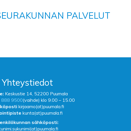
SEURAKUNNAN PALVELUT
Yhteystiedot
e:
Keskustie 14, 52200 Puumala
 888 9500
(vaihde) klo 9.00 – 15.00
köposti
kirjaamo(at)puumala.fi
ointipiste
kunta(at)puumala.fi
enkilökunnan sähköposti:
tunimi.sukunimi(at)puumala.fi