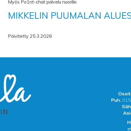
Myös Po1nt-chat palvelu nuorille.
MIKKELIN PUUMALAN ALUE
Päivitetty 25.3.2026
Osoit
Puh.
015
Säh
Asi
H
e