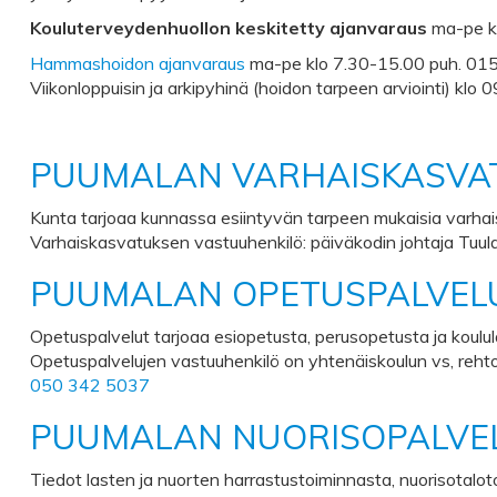
Kouluterveydenhuollon keskitetty ajanvaraus
ma-pe k
Hammashoidon ajanvaraus
ma-pe klo 7.30-15.00 puh. 01
Viikonloppuisin ja arkipyhinä (hoidon tarpeen arviointi) klo
PUUMALAN VARHAISKASVA
Kunta tarjoaa kunnassa esiintyvän tarpeen mukaisia varhai
Varhaiskasvatuksen vastuuhenkilö: päiväkodin johtaja Tuula
PUUMALAN OPETUSPALVEL
Opetuspalvelut tarjoaa esiopetusta, perusopetusta ja koulul
Opetuspalvelujen vastuuhenkilö on yhtenäiskoulun vs, rehtor
050 342 5037
PUUMALAN NUORISOPALVE
Tiedot lasten ja nuorten harrastustoiminnasta, nuorisotaloto