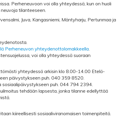
eissa. Perheneuvoon voi olla yhteydessä, kun on huoli
ja neuvoja tilanteeseen.
irvensalmi, Juva, Kangasniemi, Mäntyharju, Pertunmaa ja
teydenotosta.
ällä Perheneuvon yhteydenottolomakkeella
.
lastensuojelussa, voi olla yhteydessä suoraan
littömästi yhteydessä arkisin klo 8.00-14.00 Etelä-
aiseen päivystykseen puh. 040 359 8520.
- ja sosiaalipäivystykseen puh. 044 794 2394.
luilmoitus tehdään lapsesta, jonka tilanne edellyttää
istä.
vitaan kiireellisesti sosiaaliviranomaisen toimenpiteitä.