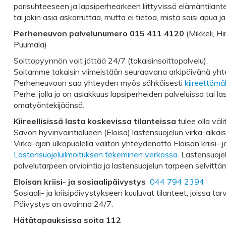
parisuhteeseen ja lapsiperhearkeen liittyvissä elämäntilant
tai jokin asia askarruttaa, mutta ei tietoa, mistä saisi apua 
Perheneuvon palvelunumero
015 411 4120
(Mikkeli, H
Puumala)
Soittopyynnön voit jättää 24/7 (takaisinsoittopalvelu).
Soitamme takaisin viimeistään seuraavana arkipäivänä yh
Perheneuvoon saa yhteyden myös sähköisesti
kiireettöm
Perhe, jolla jo on asiakkuus lapsiperheiden palveluissa tai 
omatyöntekijäänsä.
Kiireellisissä lasta koskevissa tilanteissa
tulee olla vä
Savon hyvinvointialueen (Eloisa) lastensuojelun virka-aik
Virka-ajan ulkopuolella välitön yhteydenotto Eloisan kriisi
Lastensuojeluilmoituksen tekeminen verkossa
. Lastensuoje
palvelutarpeen arviointia ja lastensuojelun tarpeen selvittäm
Eloisan kriisi- ja sosiaalipäivystys
044 794 2394
Sosiaali- ja kriisipäivystykseen kuuluvat tilanteet, joissa tar
Päivystys on avoinna 24/7.
Hätätapauksissa soita 112