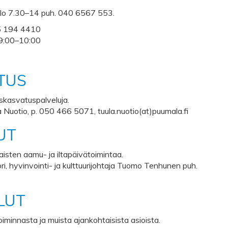
lo 7.30–14 puh. 040 6567 553.
5 194 4410
 09:00–10:00
TUS
skasvatuspalveluja.
 Nuotio, p. 050 466 5071, tuula.nuotio(at)puumala.fi
UT
aisten aamu- ja iltapäivätoimintaa.
i, hyvinvointi- ja kulttuurijohtaja Tuomo Tenhunen puh.
LUT
iminnasta ja muista ajankohtaisista asioista.