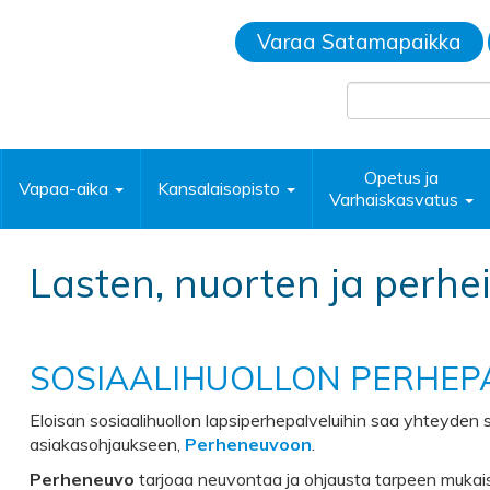
Varaa Satamapaikka
Opetus ja
Vapaa-aika
Kansalaisopisto
Varhaiskasvatus
Lasten, nuorten ja perhe
SOSIAALIHUOLLON PERHEP
Eloisan sosiaalihuollon lapsiperhepalveluihin saa yhteyde
asiakasohjaukseen,
Perheneuvoon
.
Perheneuvo
tarjoaa neuvontaa ja ohjausta tarpeen mukais