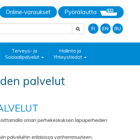
Online-varaukset
Pyörälautta
FI
EN
RU
Terveys- ja
Hallinto ja
Sosiaalipalvelut
Yhteystiedot
iden palvelut
ALVELUT
n soittamalla oman perhekeskuksen lapsiperheiden
iin palveluihin erilaisissa vanhemmuuteen,