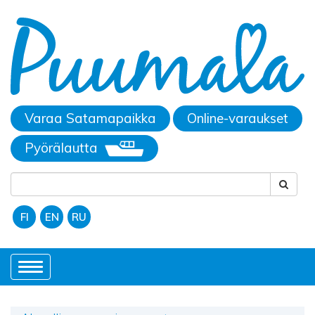
Varaa Satamapaikka
Online-varaukset
Pyörälautta
FI
EN
RU
Toggle
navigation