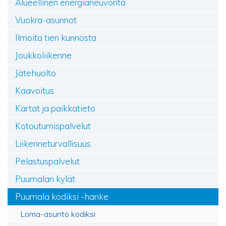
Alueellinen energianeuvonta
Vuokra-asunnot
Ilmoita tien kunnosta
Joukkoliikenne
Jätehuolto
Kaavoitus
Kartat ja paikkatieto
Kotoutumispalvelut
Liikenneturvallisuus
Pelastuspalvelut
Puumalan kylät
Puumala kodiksi -hanke
Loma-asunto kodiksi