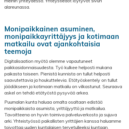
meihin yhteydessä. Yhteystiedot löytyvät sivun
alareunassa.
Monipaikkainen asuminen,
monipaikkayrittäjyys ja kotimaan
matkailu ovat ajankohtaisia
teemoja
Digitalisaation myötä olemme vapautuneet
paikkasidonnaisuudesta. Työ kulkee helposti mukana
paikasta toiseen. Pienistä kunnista on tullut helposti
saavutettavia ja houkuttelevia. Etätyöskentely on tullut
jäädäkseen ja kotimaan matkailu on vilkastunut. Seuraava
askel on tehdä etätyöstä pysyvää arkea.
Puumalan kunta haluaa omalta osaltaan edistää
monipaikkaista asumista, yrittäjyyttä ja matkailua.
Tavoitteena on hyvin toimiva palveluverkosto ja sujuva
arki. Yhteistyössä paikallisten yrittäjien kanssa haluamme
toivottaa uuden kuntalaisen tervetulleeksi kuntaan.