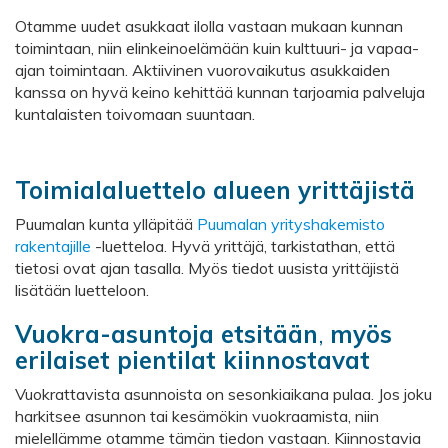
Otamme uudet asukkaat ilolla vastaan mukaan kunnan
toimintaan, niin elinkeinoelämään kuin kulttuuri- ja vapaa-
ajan toimintaan. Aktiivinen vuorovaikutus asukkaiden
kanssa on hyvä keino kehittää kunnan tarjoamia palveluja
kuntalaisten toivomaan suuntaan.
Toimialaluettelo alueen yrittäjistä
Puumalan kunta ylläpitää
Puumalan yrityshakemisto
rakentajille
-luetteloa. Hyvä yrittäjä, tarkistathan, että
tietosi ovat ajan tasalla. Myös tiedot uusista yrittäjistä
lisätään luetteloon.
Vuokra-asuntoja etsitään
,
myös
erilaiset pientilat kiinnostavat
Vuokrattavista asunnoista on sesonkiaikana pulaa. Jos joku
harkitsee asunnon tai kesämökin vuokraamista, niin
mielellämme otamme tämän tiedon vastaan. Kiinnostavia