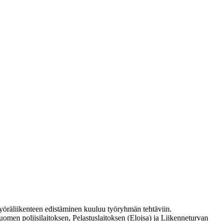
yöräliikenteen edistäminen kuuluu työryhmän tehtäviin.
men poliisilaitoksen, Pelastuslaitoksen (Eloisa) ja Liikenneturvan