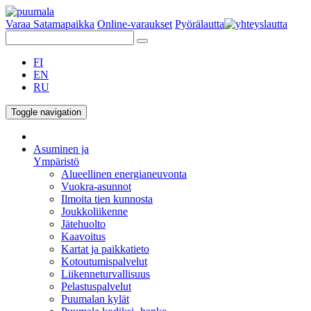
Varaa Satamapaikka
Online-varaukset
Pyörälautta
FI
EN
RU
Toggle navigation
Asuminen ja
Ympäristö
Alueellinen energianeuvonta
Vuokra-asunnot
Ilmoita tien kunnosta
Joukkoliikenne
Jätehuolto
Kaavoitus
Kartat ja paikkatieto
Kotoutumispalvelut
Liikenneturvallisuus
Pelastuspalvelut
Puumalan kylät