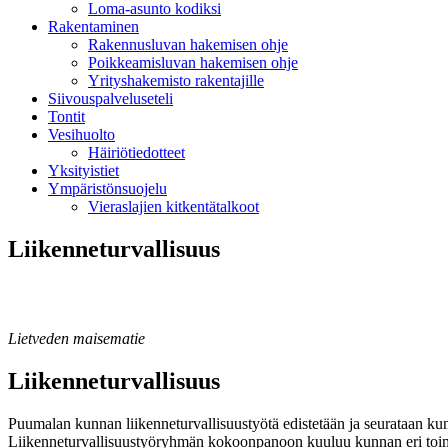
Loma-asunto kodiksi
Rakentaminen
Rakennusluvan hakemisen ohje
Poikkeamisluvan hakemisen ohje
Yrityshakemisto rakentajille
Siivouspalveluseteli
Tontit
Vesihuolto
Häiriötiedotteet
Yksityistiet
Ympäristönsuojelu
Vieraslajien kitkentätalkoot
Liikenneturvallisuus
Lietveden maisematie
Liikenneturvallisuus
Puumalan kunnan liikenneturvallisuustyötä edistetään ja seurataan k
Liikenneturvallisuustyöryhmän kokoonpanoon kuuluu kunnan eri toimia