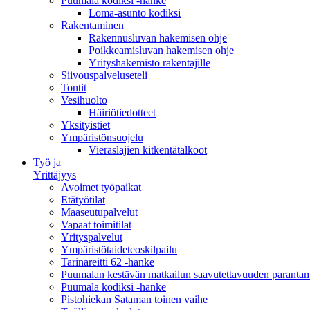
Puumala kodiksi -hanke
Loma-asunto kodiksi
Rakentaminen
Rakennusluvan hakemisen ohje
Poikkeamisluvan hakemisen ohje
Yrityshakemisto rakentajille
Siivouspalveluseteli
Tontit
Vesihuolto
Häiriötiedotteet
Yksityistiet
Ympäristönsuojelu
Vieraslajien kitkentätalkoot
Työ ja
Yrittäjyys
Avoimet työpaikat
Etätyötilat
Maaseutupalvelut
Vapaat toimitilat
Yrityspalvelut
Ympäristötaideteoskilpailu
Tarinareitti 62 -hanke
Puumalan kestävän matkailun saavutettavuuden paranta
Puumala kodiksi -hanke
Pistohiekan Sataman toinen vaihe