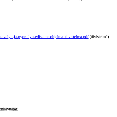
kavelyn-ja-pyorailyn-edistamisohjelma_tiivistelma.pdf
(tiivistelmä)
enkäyttäjät)