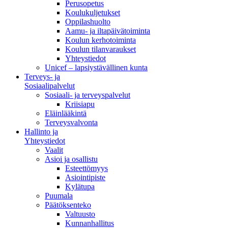
Perusopetus
Koulukuljetukset
Oppilashuolto
Aamu- ja iltapäivätoiminta
Koulun kerhotoiminta
Koulun tilanvaraukset
Yhteystiedot
Unicef – lapsiystävällinen kunta
Terveys- ja
Sosiaalipalvelut
Sosiaali- ja terveyspalvelut
Kriisiapu
Eläinlääkintä
Terveysvalvonta
Hallinto ja
Yhteystiedot
Vaalit
Asioi ja osallistu
Esteettömyys
Asiointipiste
Kylätupa
Puumala
Päätöksenteko
Valtuusto
Kunnanhallitus