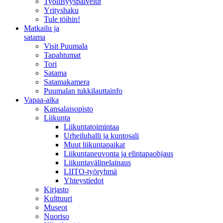
Työllisyyspalvelut
Yrityshaku
Tule töihin!
Matkailu ja
satama
Visit Puumala
Tapahtumat
Tori
Satama
Satamakamera
Puumalan tukkilauttainfo
Vapaa-aika
Kansalaisopisto
Liikunta
Liikuntatoimintaa
Urheiluhalli ja kuntosali
Muut liikuntapaikat
Liikuntaneuvonta ja elintapaohjaus
Liikuntavälinelainaus
LIITO-työryhmä
Yhteystiedot
Kirjasto
Kulttuuri
Museot
Nuoriso