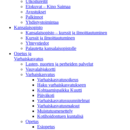
Ulkoilureitit
Elokuvat – Kino Saimaa
Avustukset
Palkinnot
Yhdistystoimintaa
Kansalaisopisto
Kansalaisopisto – kurssit ja ilmoittautuminen
Kurssit ja ilmoittautuminen
Yhteystiedot
Palautetta kansalaisopistolle
Opetus ja
Varhaiskasvatus
Lasten, nuorten ja perheiden palvelut
Vauvalahjakortti
Varhaiskasvatus
Varhaiskasvatusoikeus
Haku varhaiskasvatukseen
Kohtaamispaikka Kuutti
Päiväkoti
Varhaiskasvatussuunnitelmat
Varhaiskasvatusmaksut
Muistutusmenettely
Kotihoidontuen kuntalisä
Opetus
Esiopetus