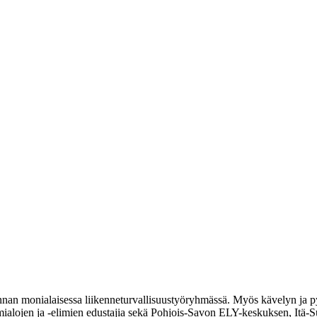
unnan monialaisessa liikenneturvallisuustyöryhmässä. Myös kävelyn ja p
lojen ja -elimien edustajia sekä Pohjois-Savon ELY-keskuksen, Itä-Suo