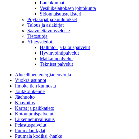
Lautakunnat
Vesiliikelaitoksen johtokunta
Sidonnaisuusrekisteri
Pöytäkirjat ja kuulutukset
Talous ja asiakirjat
Saavutettavuusseloste
Tietosuoja
Yhteystiedot
Hallinto- ja talouspalvelut
Hyvinvointipalvelut
Matkailupalvelut
Tekniset palvelut
Alueellinen energianeuvonta
Vuokra-asunnot
Ilmoita tien kunnosta
Joukkoliikenne
Jätehuolto
Kaavoitus
Kartat ja paikkatieto
Kotoutumispalvelut
Liikenneturvallisuus
Pelastuspalvelut
Puumalan kylät
Puumala kodiksi -hanke