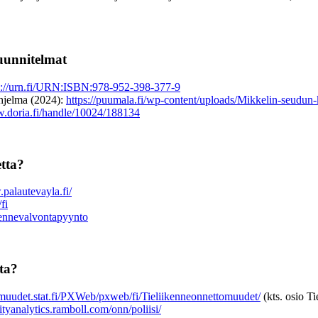
uunnitelmat
s://urn.fi/URN:ISBN:978-952-398-377-9
ohjelma (2024):
https://puumala.fi/wp-content/uploads/Mikkelin-seudun-
w.doria.fi/handle/10024/188134
etta?
palautevayla.fi/
fi
iikennevalvontapyynto
sta?
tomuudet.stat.fi/PXWeb/pxweb/fi/Tieliikenneonnettomuudet/
(kts. osio Ti
lityanalytics.ramboll.com/onn/poliisi/