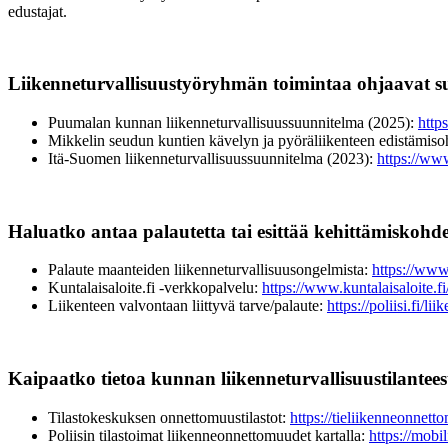
edustajat.
Liikenneturvallisuustyöryhmän toimintaa ohjaavat s
Puumalan kunnan liikenneturvallisuussuunnitelma (2025):
http
Mikkelin seudun kuntien kävelyn ja pyöräliikenteen edistämis
Itä-Suomen liikenneturvallisuussuunnitelma (2023):
https://ww
Haluatko antaa palautetta tai esittää kehittämiskohd
Palaute maanteiden liikenneturvallisuusongelmista:
https://www.
Kuntalaisaloite.fi -verkkopalvelu:
https://www.kuntalaisaloite.fi/
Liikenteen valvontaan liittyvä tarve/palaute:
https://poliisi.fi/l
Kaipaatko tietoa kunnan liikenneturvallisuustilantee
Tilastokeskuksen onnettomuustilastot:
https://tieliikenneonnet
Poliisin tilastoimat liikenneonnettomuudet kartalla:
https://mobi