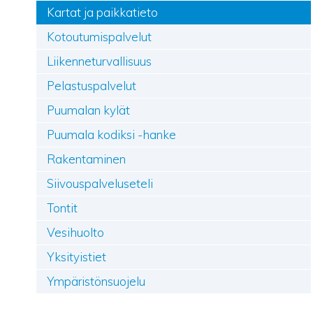
Kartat ja paikkatieto
Kotoutumispalvelut
Liikenneturvallisuus
Pelastuspalvelut
Puumalan kylät
Puumala kodiksi -hanke
Rakentaminen
Siivouspalveluseteli
Tontit
Vesihuolto
Yksityistiet
Ympäristönsuojelu