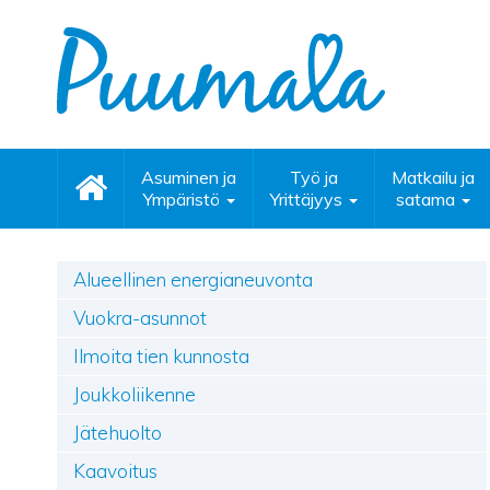
Asuminen ja
Työ ja
Matkailu ja
Ympäristö
Yrittäjyys
satama
Alueellinen energianeuvonta
Vuokra-asunnot
Ilmoita tien kunnosta
Joukkoliikenne
Jätehuolto
Kaavoitus