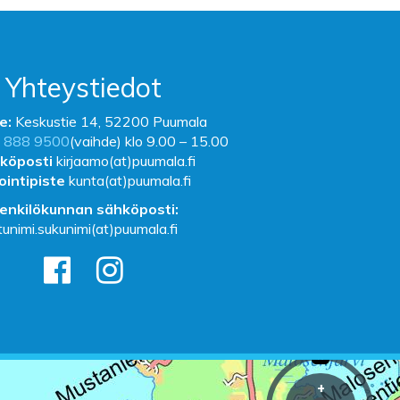
Yhteystiedot
e:
Keskustie 14, 52200 Puumala
 888 9500
(vaihde) klo 9.00 – 15.00
köposti
kirjaamo(at)puumala.fi
ointipiste
kunta(at)puumala.fi
enkilökunnan sähköposti:
tunimi.sukunimi(at)puumala.fi