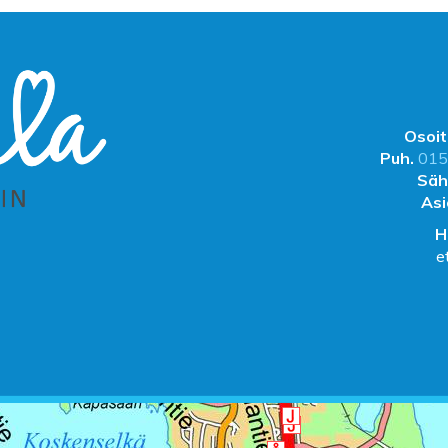
Osoit
Puh.
015
Säh
Asi
H
e