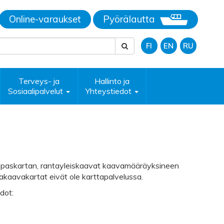
Online-varaukset
Pyörälautta
FI
EN
RU
Terveys- ja
Hallinto ja
Sosiaalipalvelut
Yhteystiedot
 opaskartan, rantayleiskaavat kaavamääräyksineen
kaavakartat eivät ole karttapalvelussa.
dot: