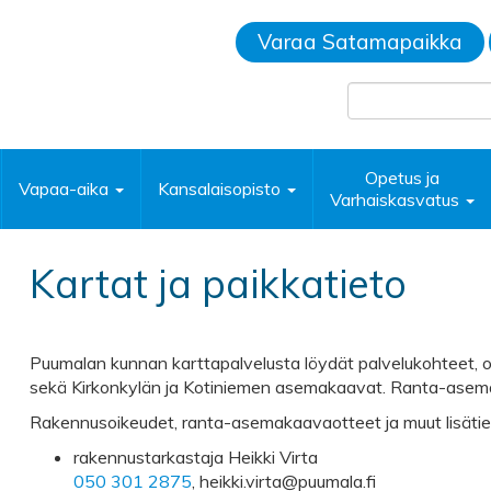
Varaa Satamapaikka
Opetus ja
Vapaa-aika
Kansalaisopisto
Varhaiskasvatus
Kartat ja paikkatieto
Puumalan kunnan karttapalvelusta löydät palvelukohteet,
sekä Kirkonkylän ja Kotiniemen asemakaavat. Ranta-asema
Rakennusoikeudet, ranta-asemakaavaotteet ja muut lisätie
rakennustarkastaja Heikki Virta
050 301 2875
, heikki.virta@puumala.fi