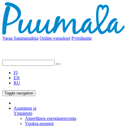
Varaa Satamapaikka
Online-varaukset
Pyörälautta
FI
EN
RU
Toggle navigation
Asuminen ja
Ympäristö
Alueellinen energianeuvonta
Vuokra-asunnot