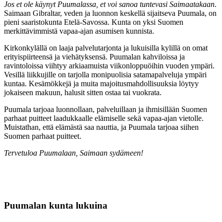
Jos et ole käynyt Puumalassa, et voi sanoa tuntevasi Saimaatakaan
.
Saimaan Gibraltar, veden ja luonnon keskellä sijaitseva Puumala, on
pieni saaristokunta Etelä-Savossa. Kunta on yksi Suomen
merkittävimmistä vapaa-ajan asumisen kunnista.
Kirkonkylällä on laaja palvelutarjonta ja lukuisilla kylillä on omat
erityispiirteensä ja viehätyksensä. Puumalan kahviloissa ja
ravintoloissa viihtyy arkiaamuista viikonloppuöihin vuoden ympäri.
Vesillä liikkujille on tarjolla monipuolisia satamapalveluja ympäri
kuntaa. Kesämökkejä ja muita majoitusmahdollisuuksia löytyy
jokaiseen makuun, halusit sitten ostaa tai vuokrata.
Puumala tarjoaa luonnollaan, palveluillaan ja ihmisillään Suomen
parhaat puitteet laadukkaalle elämiselle sekä vapaa-ajan vietolle.
Muistathan, että elämästä saa nauttia, ja Puumala tarjoaa siihen
Suomen parhaat puitteet.
Tervetuloa Puumalaan, Saimaan sydämeen!
Puumalan kunta lukuina