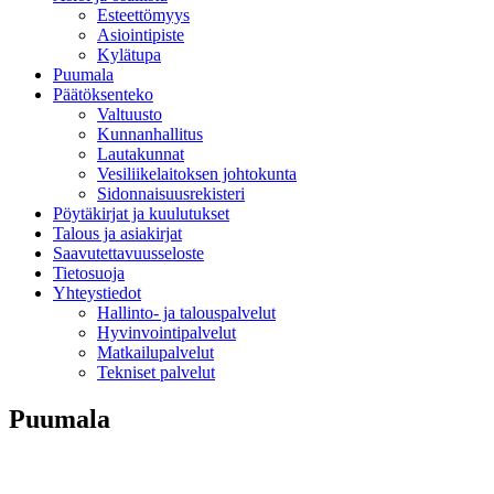
Esteettömyys
Asiointipiste
Kylätupa
Puumala
Päätöksenteko
Valtuusto
Kunnanhallitus
Lautakunnat
Vesiliikelaitoksen johtokunta
Sidonnaisuusrekisteri
Pöytäkirjat ja kuulutukset
Talous ja asiakirjat
Saavutettavuusseloste
Tietosuoja
Yhteystiedot
Hallinto- ja talouspalvelut
Hyvinvointipalvelut
Matkailupalvelut
Tekniset palvelut
Puumala