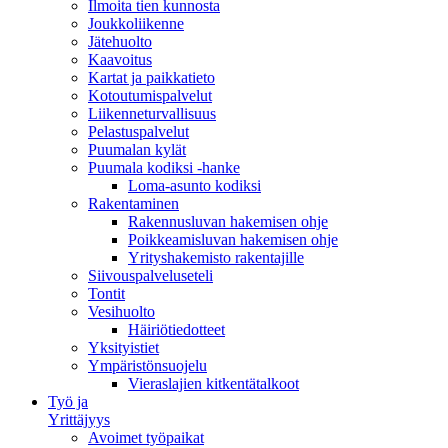
Ilmoita tien kunnosta
Joukkoliikenne
Jätehuolto
Kaavoitus
Kartat ja paikkatieto
Kotoutumispalvelut
Liikenneturvallisuus
Pelastuspalvelut
Puumalan kylät
Puumala kodiksi -hanke
Loma-asunto kodiksi
Rakentaminen
Rakennusluvan hakemisen ohje
Poikkeamisluvan hakemisen ohje
Yrityshakemisto rakentajille
Siivouspalveluseteli
Tontit
Vesihuolto
Häiriötiedotteet
Yksityistiet
Ympäristönsuojelu
Vieraslajien kitkentätalkoot
Työ ja
Yrittäjyys
Avoimet työpaikat