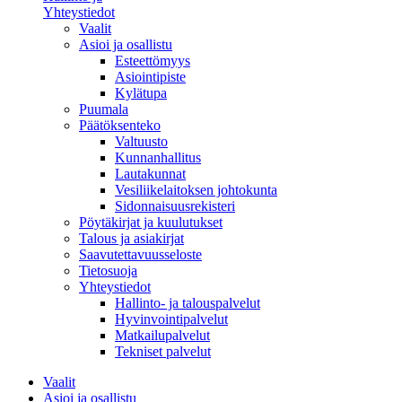
Yhteystiedot
Vaalit
Asioi ja osallistu
Esteettömyys
Asiointipiste
Kylätupa
Puumala
Päätöksenteko
Valtuusto
Kunnanhallitus
Lautakunnat
Vesiliikelaitoksen johtokunta
Sidonnaisuusrekisteri
Pöytäkirjat ja kuulutukset
Talous ja asiakirjat
Saavutettavuusseloste
Tietosuoja
Yhteystiedot
Hallinto- ja talouspalvelut
Hyvinvointipalvelut
Matkailupalvelut
Tekniset palvelut
Vaalit
Asioi ja osallistu