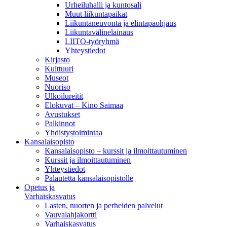
Urheiluhalli ja kuntosali
Muut liikuntapaikat
Liikuntaneuvonta ja elintapaohjaus
Liikuntavälinelainaus
LIITO-työryhmä
Yhteystiedot
Kirjasto
Kulttuuri
Museot
Nuoriso
Ulkoilureitit
Elokuvat – Kino Saimaa
Avustukset
Palkinnot
Yhdistystoimintaa
Kansalaisopisto
Kansalaisopisto – kurssit ja ilmoittautuminen
Kurssit ja ilmoittautuminen
Yhteystiedot
Palautetta kansalaisopistolle
Opetus ja
Varhaiskasvatus
Lasten, nuorten ja perheiden palvelut
Vauvalahjakortti
Varhaiskasvatus