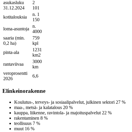
asukasluku
2
31.12.2024
101
n. 1
kotitalouksia
150
n.
loma-asuntoja
4000
saaria (min.
759
0,2 ha)
kpl
1231
pinta-ala
km2
3000
rantaviivaa
km
veroprosentti
6,6
2026
Elinkeinorakenne
Koulutus-, terveys- ja sosiaalipalvelut, julkinen sektori 27 %
maa-, metsä- ja kalatalous 20 %
kauppa, liikenne, ravintola- ja majoituspalvelut 22 %
rakentaminen 8 %
teollisuus 7 %
muut 16 %