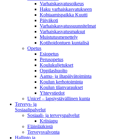
Varhaiskasvatusoikeus
Haku varhaiskasvatukseen
Kohtaamispaikka Kuutti
Päiväkoti
Varhaiskasvatussuunnitelmat
Varhaiskasvatusmaksut
Muistutusmenettely
Kotihoidontuen kuntalisä
Opetus
Esiopetus
Perusopetus
Koulukuljetukset
Oppilashuolto
Aamu- ja iltapäivätoiminta
Koulun kerhotoiminta
Koulun tilanvaraukset
Yhteystiedot
Unicef – lapsiystävällinen kunta
Terveys- ja
Sosiaalipalvelut
Sosiaali- ja terveyspalvelut
Kriisiapu
Eläinlääkintä
Terveysvalvonta
Hallinto ja