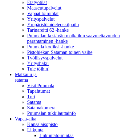
Etätyötilat
Maaseutupalvelut
Vapaat toimitilat
Yrityspalvelut
Ympäristötaideteoskilpailu
Tarinareitti 62 -hanke
Puumalan kestävän matkailun saavutettavuuden
parantaminen -hanke
Puumala kodiksi -hanke
Pistohiekan Sataman toinen vaihe
Työllisyyspalvelut
Yrityshaku
Tule töihin!
Matkailu ja
satama
Visit Puumala
Tapahtumat
Tori
Satama
Satamakamera
Puumalan tukkilauttainfo
Vapaa-aika
Kansalaisopisto
Liikunta
Liikuntatoimintaa