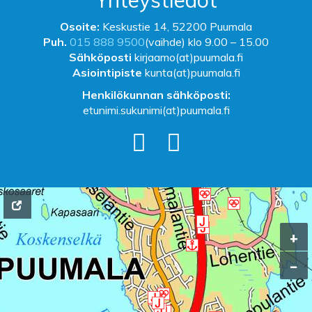
Yhteystiedot
Osoite:
Keskustie 14, 52200 Puumala
Puh.
015 888 9500
(vaihde) klo 9.00 – 15.00
Sähköposti
kirjaamo(at)puumala.fi
Asiointipiste
kunta(at)puumala.fi
Henkilökunnan sähköposti:
etunimi.sukunimi(at)puumala.fi