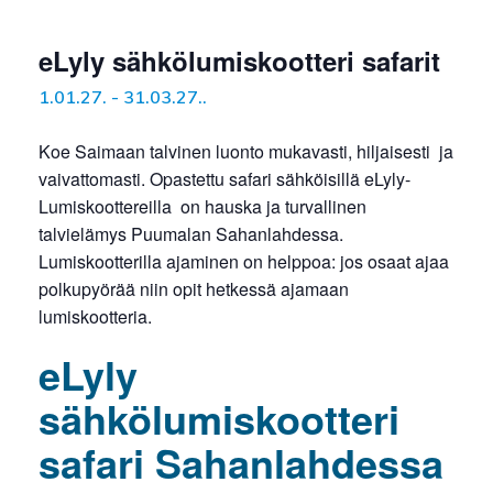
eLyly sähkölumiskootteri safarit
1.01.27.
-
31.03.27.
.
Koe Saimaan talvinen luonto mukavasti, hiljaisesti ja
vaivattomasti. Opastettu safari sähköisillä eLyly-
Lumiskoottereilla on hauska ja turvallinen
talvielämys Puumalan Sahanlahdessa.
Lumiskootterilla ajaminen on helppoa: jos osaat ajaa
polkupyörää niin opit hetkessä ajamaan
lumiskootteria.
eLyly
sähkölumiskootteri
safari Sahanlahdessa