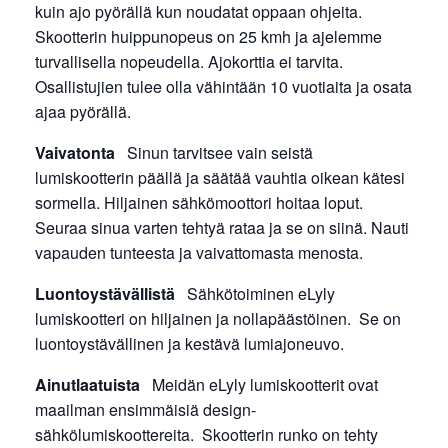
kuin ajo pyörällä kun noudatat oppaan ohjeita.
Skootterin huippunopeus on 25 kmh ja ajelemme
turvallisella nopeudella. Ajokorttia ei tarvita.
Osallistujien tulee olla vähintään 10 vuotiaita ja osata
ajaa pyörällä.
Vaivatonta
Sinun tarvitsee vain seistä
lumiskootterin päällä ja säätää vauhtia oikean kätesi
sormella. Hiljainen sähkömoottori hoitaa loput.
Seuraa sinua varten tehtyä rataa ja se on siinä. Nauti
vapauden tunteesta ja vaivattomasta menosta.
Luontoystävällistä
Sähkötoiminen eLyly
lumiskootteri on hiljainen ja nollapäästöinen. Se on
luontoystävällinen ja kestävä lumiajoneuvo.
Ainutlaatuista
Meidän eLyly lumiskootterit ovat
maailman ensimmäisiä design-
sähkölumiskoottereita. Skootterin runko on tehty