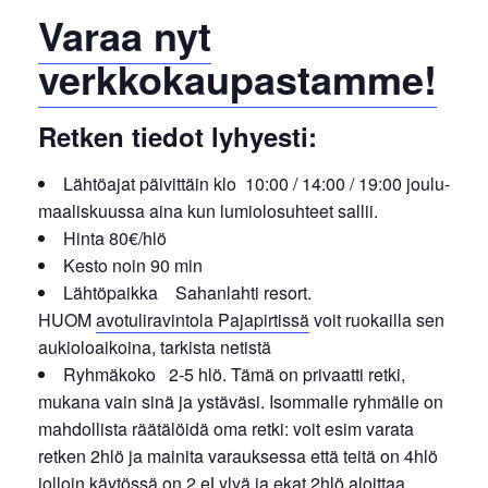
Varaa nyt
verkkokaupastamme!
Retken tiedot lyhyesti:
Lähtöajat päivittäin klo 10:00 / 14:00 / 19:00 joulu-
maaliskuussa aina kun lumiolosuhteet sallii.
Hinta 80€/hlö
Kesto noin 90 min
Lähtöpaikka Sahanlahti resort.
HUOM
avotuliravintola Pajapirtissä
voit ruokailla sen
aukioloaikoina, tarkista netistä
Ryhmäkoko 2-5 hlö. Tämä on privaatti retki,
mukana vain sinä ja ystäväsi. Isommalle ryhmälle on
mahdollista räätälöidä oma retki: voit esim varata
retken 2hlö ja mainita varauksessa että teitä on 4hlö
jolloin käytössä on 2 eLylyä ja ekat 2hlö aloittaa