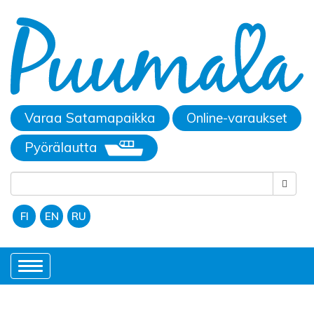
Varaa Satamapaikka
Online-varaukset
Pyörälautta
FI
EN
RU
Toggle
navigation