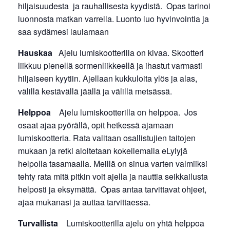
hiljaisuudesta ja rauhallisesta kyydistä. Opas tarinoi
luonnosta matkan varrella. Luonto luo hyvinvointia ja
saa sydämesi laulamaan
Hauskaa
Ajelu lumiskootterilla on kivaa. Skootteri
liikkuu pienellä sormenliikkeellä ja ihastut varmasti
hiljaiseen kyytiin. Ajellaan kukkuloita ylös ja alas,
välillä kestävällä jäällä ja välillä metsässä.
Helppoa
Ajelu lumiskootterilla on helppoa. Jos
osaat ajaa pyörällä, opit hetkessä ajamaan
lumiskootteria. Rata valitaan osallistujien taitojen
mukaan ja retki aloitetaan kokeilemalla eLylyjä
helpolla tasamaalla. Meillä on sinua varten valmiiksi
tehty rata mitä pitkin voit ajella ja nauttia seikkailusta
helposti ja eksymättä. Opas antaa tarvittavat ohjeet,
ajaa mukanasi ja auttaa tarvittaessa.
Turvallista
Lumiskootterilla ajelu on yhtä helppoa