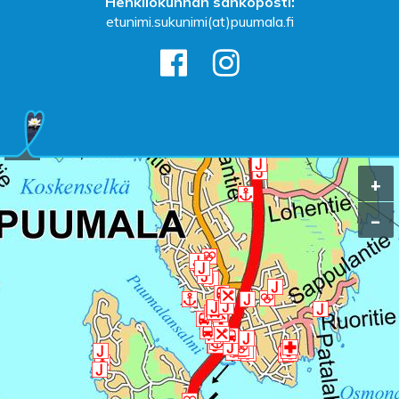
Henkilökunnan sähköposti:
etunimi.sukunimi(at)puumala.fi