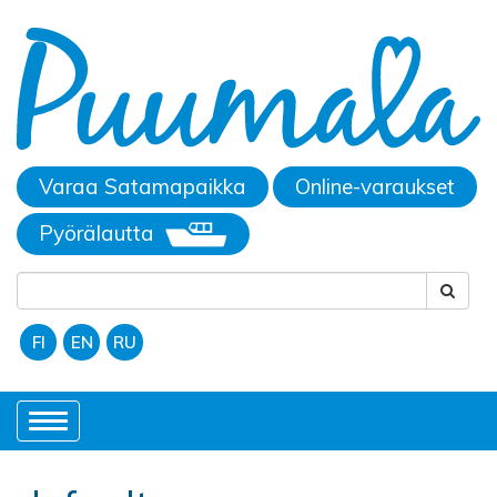
Varaa Satamapaikka
Online-varaukset
Pyörälautta
FI
EN
RU
Toggle
navigation