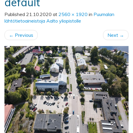
default
Published
21.10.2020
at
2560 × 1920
in
Puumalan
lähtötietoaineistoja Aalto yliopistolle
←
Previous
Next
→