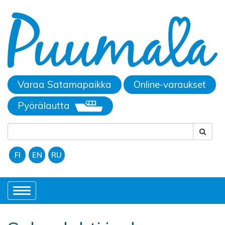
Varaa Satamapaikka
Online-varaukset
Pyörälautta
FI
EN
RU
Toggle
navigation