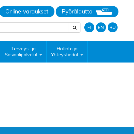
Online-varaukset
Pyörälautta
FI
EN
RU
Terveys- ja
Hallinto ja
Sosiaalipalvelut
Yhteystiedot