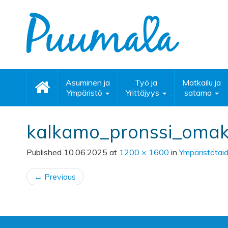
Asuminen ja
Työ ja
Matkailu ja
Ympäristö
Yrittäjyys
satama
kalkamo_pronssi_oma
Published
10.06.2025
at
1200 × 1600
in
Ympäristötaid
←
Previous