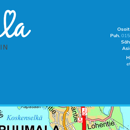
Osoit
Puh.
015
Säh
Asi
H
e