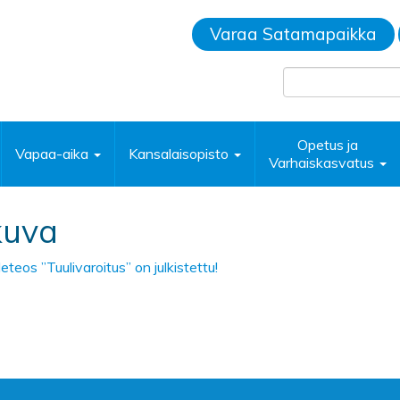
Varaa Satamapaikka
Opetus ja
Vapaa-aika
Kansalaisopisto
Varhaiskasvatus
kuva
eteos ”Tuulivaroitus” on julkistettu!