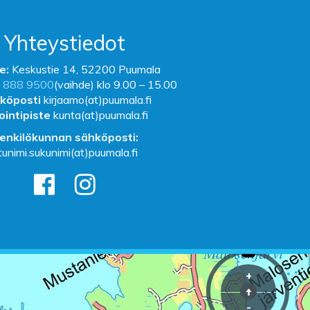
Yhteystiedot
e:
Keskustie 14, 52200 Puumala
 888 9500
(vaihde) klo 9.00 – 15.00
köposti
kirjaamo(at)puumala.fi
ointipiste
kunta(at)puumala.fi
enkilökunnan sähköposti:
tunimi.sukunimi(at)puumala.fi