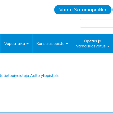
Varaa Satamapaikka
Opetus ja
Vapaa-aika
Kansalaisopisto
Varhaiskasvatus
ötietoaineistoja Aalto yliopistolle