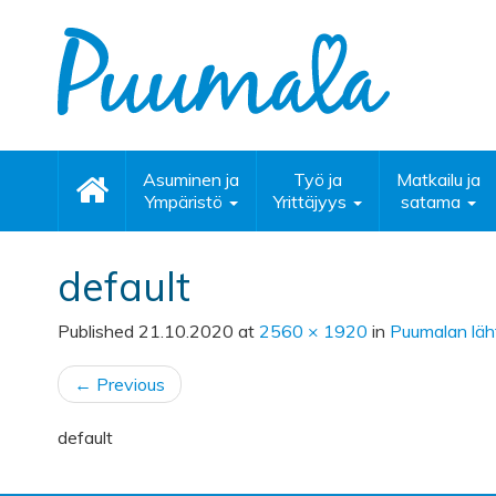
Asuminen ja
Työ ja
Matkailu ja
Ympäristö
Yrittäjyys
satama
default
Published
21.10.2020
at
2560 × 1920
in
Puumalan läht
←
Previous
default