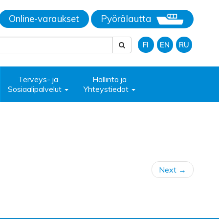
Online-varaukset
Pyörälautta
FI
EN
RU
Terveys- ja
Hallinto ja
Sosiaalipalvelut
Yhteystiedot
Next
→