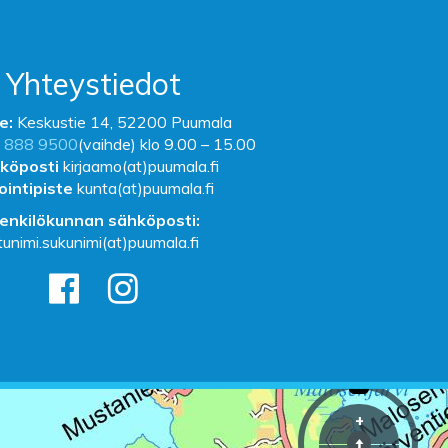
Yhteystiedot
e:
Keskustie 14, 52200 Puumala
 888 9500
(vaihde) klo 9.00 – 15.00
köposti
kirjaamo(at)puumala.fi
ointipiste
kunta(at)puumala.fi
enkilökunnan sähköposti:
tunimi.sukunimi(at)puumala.fi