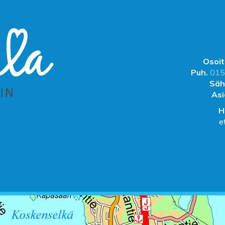
Osoit
Puh.
015
Säh
Asi
H
e