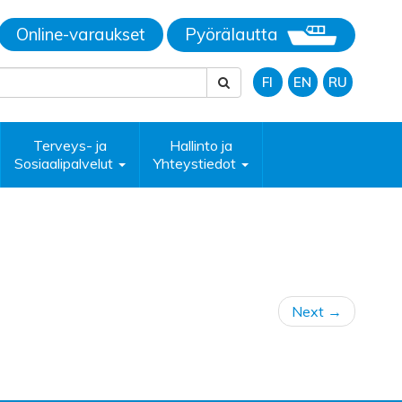
Online-varaukset
Pyörälautta
FI
EN
RU
Terveys- ja
Hallinto ja
Sosiaalipalvelut
Yhteystiedot
Next
→