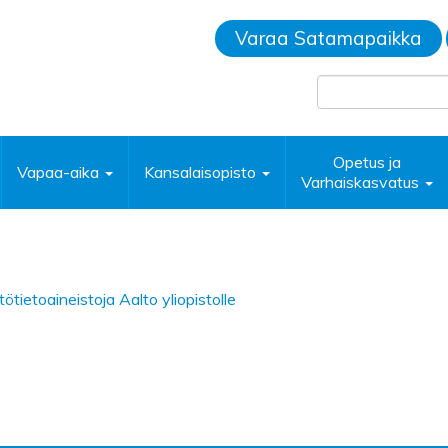
Varaa Satamapaikka
Opetus ja
Vapaa-aika
Kansalaisopisto
Varhaiskasvatus
ötietoaineistoja Aalto yliopistolle