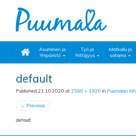
Asuminen ja
Työ ja
Matkailu ja
Ympäristö
Yrittäjyys
satama
default
Published
21.10.2020
at
2560 × 1920
in
Puumalan läht
←
Previous
default