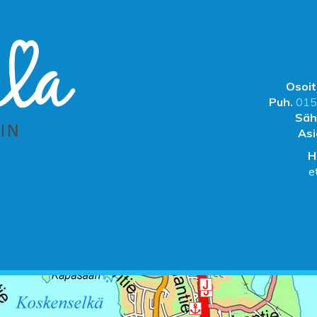
Osoit
Puh.
015
Säh
Asi
H
e