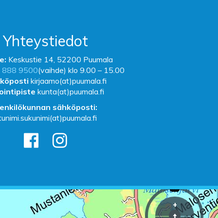
Yhteystiedot
e:
Keskustie 14, 52200 Puumala
 888 9500
(vaihde) klo 9.00 – 15.00
köposti
kirjaamo(at)puumala.fi
ointipiste
kunta(at)puumala.fi
enkilökunnan sähköposti:
tunimi.sukunimi(at)puumala.fi