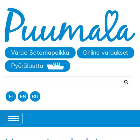
Varaa Satamapaikka
Online-varaukset
Pyörälautta
FI
EN
RU
Toggle
navigation