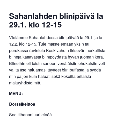
Sahanlahden blinipäivä la
29.1. klo 12-15
Vietämme Sahanlahdessa blinipäivää la 29.1. ja la
12.2. klo 12-15. Tule maistelemaan yksin tai
porukassa ravintola Koskivahdin tirisevän herkullisia
blinejä kattavasta blinipöydästä hyvän juoman kera.
Blineihin eli toisin sanoen venäläisiin ohukaisiin voit
valita itse haluamasi täytteet blinibuffasta ja syödä
niin paljon kuin haluat, sekä kokeilla erilaisia
makuyhdistelmiä.
MENU:
Borssikeittoa
Spelttihapanjuurileipää