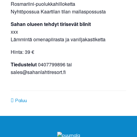
Rosmariini-puolukkahilloketta
Nyhtöpossua Kaartilan tilan mallaspossusta
Sahan olueen tehdyt tirisevät blinit
xxx
Lämmintä omenapiirasta ja vaniljakastiketta
Hinta: 39 €
Tiedustelut
0407799896 tai
sales@sahanlahtiresort.fi
Paluu