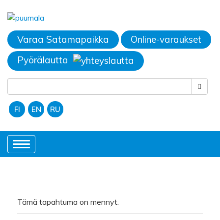
Varaa Satamapaikka
Online-varaukset
Pyörälautta
FI
EN
RU
Toggle
navigation
Tämä tapahtuma on mennyt.