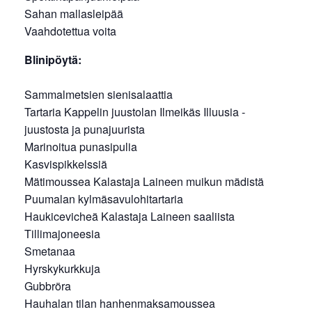
Sahan mallasleipää
Vaahdotettua voita
Blinipöytä:
Sammalmetsien sienisalaattia
Tartaria Kappelin juustolan Ilmeikäs Illuusia -
juustosta ja punajuurista
Marinoitua punasipulia
Kasvispikkelssiä
Mätimoussea Kalastaja Laineen muikun mädistä
Puumalan kylmäsavulohitartaria
Haukicevicheä Kalastaja Laineen saaliista
Tillimajoneesia
Smetanaa
Hyrskykurkkuja
Gubbröra
Hauhalan tilan hanhenmaksamoussea