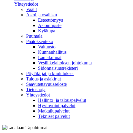
Yhteystiedot
Vaalit
Asioi ja osallistu
Esteettömyys
Asiointipiste
Kylätupa
Puumala
Päätöksenteko
Valtuusto
Kunnanhallitus
Lautakunnat
Vesiliikelaitoksen johtokunta
Sidonnaisuusrekisteri
Pöytäkirjat ja kuulutukset
Talous ja asiakirjat
Saavutettavuusseloste
Tietosuoja
Yhteystiedot
Hallinto- ja talouspalvelut
Hyvinvointipalvelut
Matkailupalvelut
Tekniset palvelut