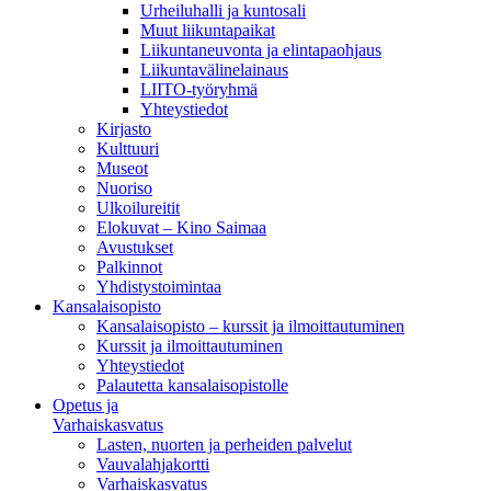
Urheiluhalli ja kuntosali
Muut liikuntapaikat
Liikuntaneuvonta ja elintapaohjaus
Liikuntavälinelainaus
LIITO-työryhmä
Yhteystiedot
Kirjasto
Kulttuuri
Museot
Nuoriso
Ulkoilureitit
Elokuvat – Kino Saimaa
Avustukset
Palkinnot
Yhdistystoimintaa
Kansalaisopisto
Kansalaisopisto – kurssit ja ilmoittautuminen
Kurssit ja ilmoittautuminen
Yhteystiedot
Palautetta kansalaisopistolle
Opetus ja
Varhaiskasvatus
Lasten, nuorten ja perheiden palvelut
Vauvalahjakortti
Varhaiskasvatus