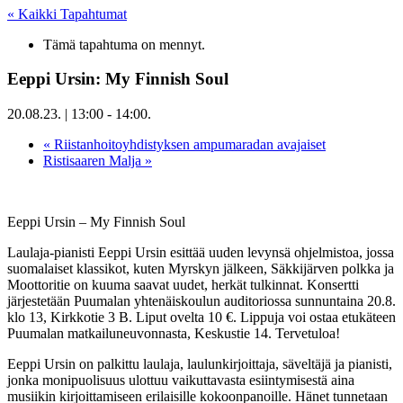
« Kaikki Tapahtumat
Tämä tapahtuma on mennyt.
Eeppi Ursin: My Finnish Soul
20.08.23. | 13:00
-
14:00
.
«
Riistanhoitoyhdistyksen ampumaradan avajaiset
Ristisaaren Malja
»
Eeppi Ursin – My Finnish Soul
Laulaja-pianisti Eeppi Ursin esittää uuden levynsä ohjelmistoa, jossa
suomalaiset klassikot, kuten Myrskyn jälkeen, Säkkijärven polkka ja
Moottoritie on kuuma saavat uudet, herkät tulkinnat. Konsertti
järjestetään Puumalan yhtenäiskoulun auditoriossa sunnuntaina 20.8.
klo 13, Kirkkotie 3 B. Liput ovelta 10 €. Lippuja voi ostaa etukäteen
Puumalan matkailuneuvonnasta, Keskustie 14. Tervetuloa!
Eeppi Ursin on palkittu laulaja, laulunkirjoittaja, säveltäjä ja pianisti,
jonka monipuolisuus ulottuu vaikuttavasta esiintymisestä aina
musiikin kirjoittamiseen erilaisille kokoonpanoille. Hänet tunnetaan