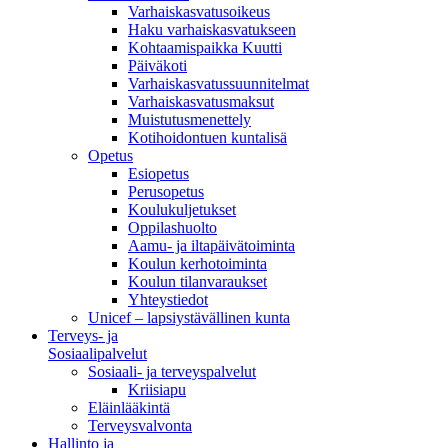
Varhaiskasvatusoikeus
Haku varhaiskasvatukseen
Kohtaamispaikka Kuutti
Päiväkoti
Varhaiskasvatussuunnitelmat
Varhaiskasvatusmaksut
Muistutusmenettely
Kotihoidontuen kuntalisä
Opetus
Esiopetus
Perusopetus
Koulukuljetukset
Oppilashuolto
Aamu- ja iltapäivätoiminta
Koulun kerhotoiminta
Koulun tilanvaraukset
Yhteystiedot
Unicef – lapsiystävällinen kunta
Terveys- ja
Sosiaalipalvelut
Sosiaali- ja terveyspalvelut
Kriisiapu
Eläinlääkintä
Terveysvalvonta
Hallinto ja