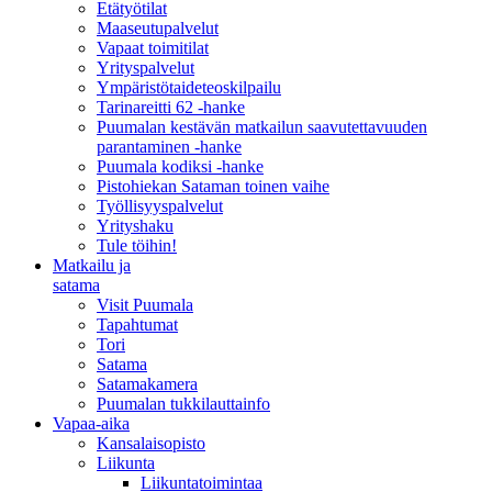
Etätyötilat
Maaseutupalvelut
Vapaat toimitilat
Yrityspalvelut
Ympäristötaideteoskilpailu
Tarinareitti 62 -hanke
Puumalan kestävän matkailun saavutettavuuden
parantaminen -hanke
Puumala kodiksi -hanke
Pistohiekan Sataman toinen vaihe
Työllisyyspalvelut
Yrityshaku
Tule töihin!
Matkailu ja
satama
Visit Puumala
Tapahtumat
Tori
Satama
Satamakamera
Puumalan tukkilauttainfo
Vapaa-aika
Kansalaisopisto
Liikunta
Liikuntatoimintaa