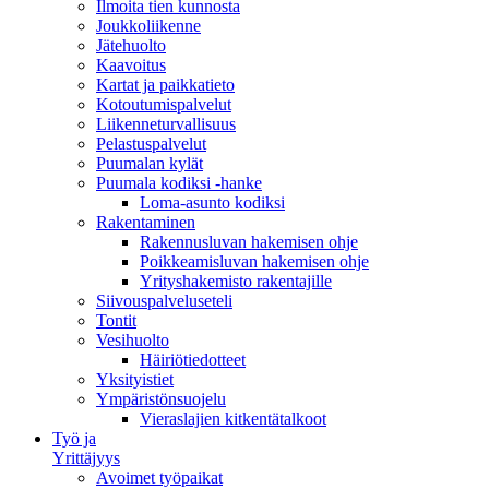
Ilmoita tien kunnosta
Joukkoliikenne
Jätehuolto
Kaavoitus
Kartat ja paikkatieto
Kotoutumispalvelut
Liikenneturvallisuus
Pelastuspalvelut
Puumalan kylät
Puumala kodiksi -hanke
Loma-asunto kodiksi
Rakentaminen
Rakennusluvan hakemisen ohje
Poikkeamisluvan hakemisen ohje
Yrityshakemisto rakentajille
Siivouspalveluseteli
Tontit
Vesihuolto
Häiriötiedotteet
Yksityistiet
Ympäristönsuojelu
Vieraslajien kitkentätalkoot
Työ ja
Yrittäjyys
Avoimet työpaikat