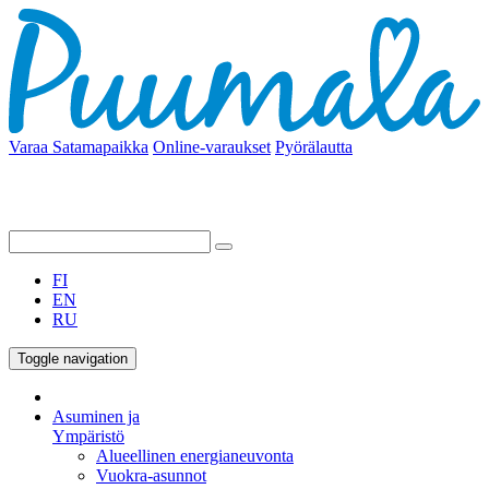
Varaa Satamapaikka
Online-varaukset
Pyörälautta
FI
EN
RU
Toggle navigation
Asuminen ja
Ympäristö
Alueellinen energianeuvonta
Vuokra-asunnot