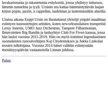
lavakarismasta ja rakastetuista esityksistä, joissa yhdistyy taituruus,
lämmin tunnelma ja tyyli. Ursinin ura kattaa hämmästyttävän laajan
kirjon popin, jazzin, a cappellan, laulelman ja lastenmusiikin alueilta.
Uransa aikana Eeppi Ursin on ihastuttanut yleisöjä ympäri maailmaa
esiintyen tunnustettujen artistien, kuten neworleansilaisen trumpetisti
Leroy Jonesin, UMO Jazz Orchestran, Tampere Filharmonian,
Ilmavoimien Big Bandin ja lauluyhtye Club For Fiven kanssa, jossa
hän lauloi vuosina 2011-2019. Hän on myös toiminut legendaaristen
suomalaisten runosäveltäjien Kaj Chydeniuksen ja Jukka Linkolan
teosten tulkitsijana. Vuonna 2014 hänet valittiin esiintymään
itsenäisyyspäivän vastaanotolla Linnan juhlissa.
Paluu