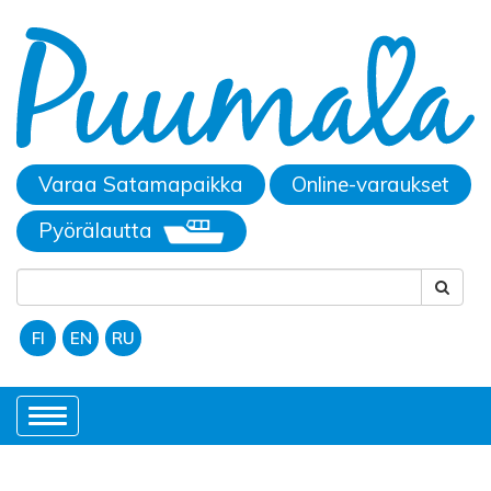
Varaa Satamapaikka
Online-varaukset
Pyörälautta
FI
EN
RU
Toggle
navigation