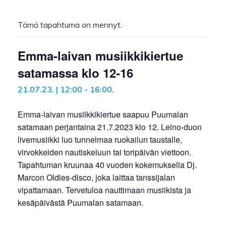
Tämä tapahtuma on mennyt.
Emma-laivan musiikkikiertue
satamassa klo 12-16
21.07.23. | 12:00
-
16:00
.
Emma-laivan musiikkikiertue saapuu Puumalan
satamaan perjantaina 21.7.2023 klo 12. Leino-duon
livemusiikki luo tunnelmaa ruokailun taustalle,
virvokkeiden nautiskeluun tai toripäivän viettoon.
Tapahtuman kruunaa 40 vuoden kokemuksella Dj.
Marcon Oldies-disco, joka laittaa tanssijalan
vipattamaan. Tervetuloa nauttimaan musiikista ja
kesäpäivästä Puumalan satamaan.