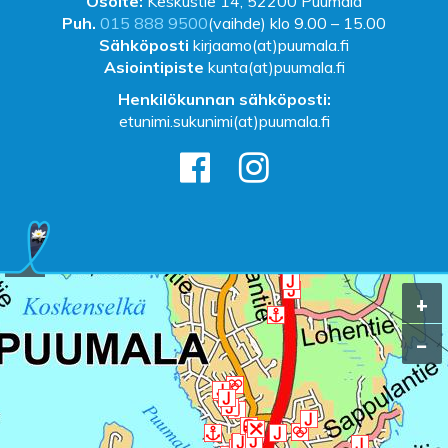
Osoite:
Keskustie 14, 52200 Puumala
Puh.
015 888 9500
(vaihde) klo 9.00 – 15.00
Sähköposti
kirjaamo(at)puumala.fi
Asiointipiste
kunta(at)puumala.fi
Henkilökunnan sähköposti:
etunimi.sukunimi(at)puumala.fi