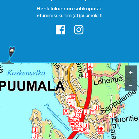
Henkilökunnan sähköposti:
etunimi.sukunimi(at)puumala.fi