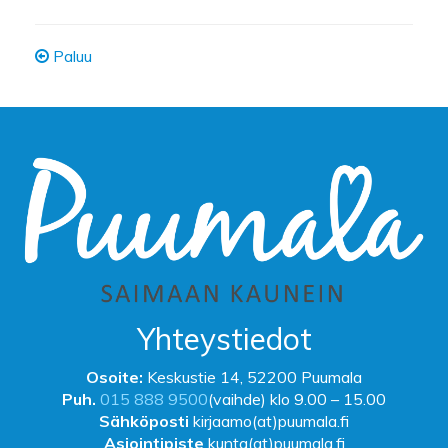
Paluu
Yhteystiedot
Osoite:
Keskustie 14, 52200 Puumala
Puh.
015 888 9500
(vaihde) klo 9.00 – 15.00
Sähköposti
kirjaamo(at)puumala.fi
Asiointipiste
kunta(at)puumala.fi