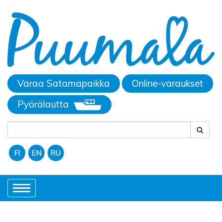
Varaa Satamapaikka
Online-varaukset
Pyörälautta
FI
EN
RU
Toggle
navigation