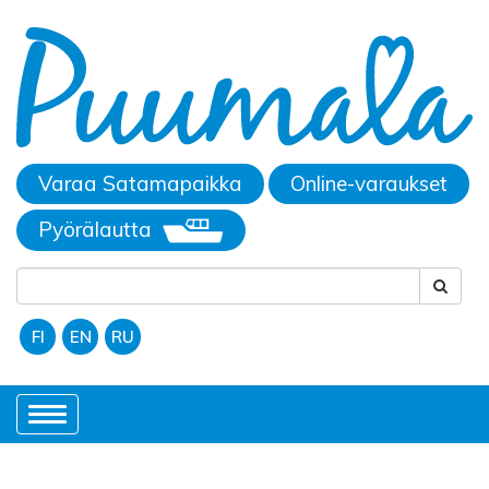
Varaa Satamapaikka
Online-varaukset
Pyörälautta
FI
EN
RU
Toggle
navigation