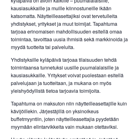
kyläpäivä on avoin kaikille – puumalalaisille,
kausiasukkaille ja muille kiinnostuneille ikään
katsomatta. Näytteilleasettajiksi ovat tervetulleita
yhdistykset, yritykset ja muut toimijat. Tapahtuma
tarjoaa erinomaisen mahdollisuuden esitellä omaa
toimintaa, tavoittaa uusia ihmisiä sekä markkinoida ja
myydä tuotteita tai palveluita.
Yhdistyksille kyläpäivä tarjoaa tilaisuuden tehdä
toimintaansa tunnetuksi uusille puumalalaisille ja
kausiasukkaille. Yritykset voivat puolestaan esitellä
palvelujaan ja tuotteitaan, ja mukana on myös
yleishyödyllistä tietoa tarjoavia toimijoita.
Tapahtuma on maksuton niin näytteilleasettajille kuin
kävijöillekin. Järjestäjillä on yksinoikeus
buffetmyyntiin, joten näytteilleasettajia pyydetään
myymään elintarvikkeita vain mukaan otettaviksi.