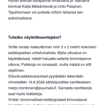
Hyvän elämän kyläpäivän emäntänä ja -isäntänä
toimivat Katja Metsänkevät ja Unto Pasanen.
Tapahtumaan voi poiketa milloin tahansa sen
aukioloaikana.
Tulisitko näytteilleasettajaksi?
Voitte varata maksuttoman noin 2 x 2 metrin kokoisen
esittelypaikan urheiluhallista. Myös ulkoalue on
käytettävissä, mikäli haluatte esitellä toimintaanne
ulkona. Paikkoja on runsaasti, mutta määrä on silti
rajallinen.
Sitovat paikkavaraukset pyydetään tekemään
viimeistään 16.8.2026 sähköpostitse osoitteeseen
marjo.montonen@puumala.fi. Samasta osoitteesta
saat myös lisätietoja.
Vinkki: toiminnalliset esittelypisteet kiinnostavat