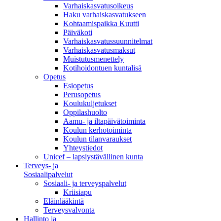
Varhaiskasvatusoikeus
Haku varhaiskasvatukseen
Kohtaamispaikka Kuutti
Päiväkoti
Varhaiskasvatussuunnitelmat
Varhaiskasvatusmaksut
Muistutusmenettely
Kotihoidontuen kuntalisä
Opetus
Esiopetus
Perusopetus
Koulukuljetukset
Oppilashuolto
Aamu- ja iltapäivätoiminta
Koulun kerhotoiminta
Koulun tilanvaraukset
Yhteystiedot
Unicef – lapsiystävällinen kunta
Terveys- ja
Sosiaalipalvelut
Sosiaali- ja terveyspalvelut
Kriisiapu
Eläinlääkintä
Terveysvalvonta
Hallinto ja