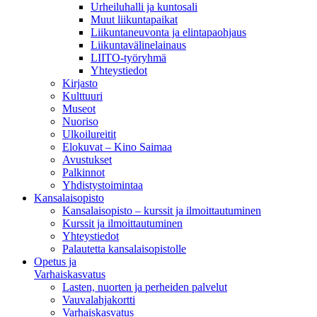
Urheiluhalli ja kuntosali
Muut liikuntapaikat
Liikuntaneuvonta ja elintapaohjaus
Liikuntavälinelainaus
LIITO-työryhmä
Yhteystiedot
Kirjasto
Kulttuuri
Museot
Nuoriso
Ulkoilureitit
Elokuvat – Kino Saimaa
Avustukset
Palkinnot
Yhdistystoimintaa
Kansalaisopisto
Kansalaisopisto – kurssit ja ilmoittautuminen
Kurssit ja ilmoittautuminen
Yhteystiedot
Palautetta kansalaisopistolle
Opetus ja
Varhaiskasvatus
Lasten, nuorten ja perheiden palvelut
Vauvalahjakortti
Varhaiskasvatus