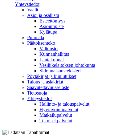
Yhteystiedot
Vaalit
Asioi ja osallistu
Esteettömyys
Asiointipiste
Kylätupa
Puumala
Päätöksenteko
Valtuusto
Kunnanhallitus
Lautakunnat
Vesiliikelaitoksen johtokunta
Sidonnaisuusrekisteri
Pöytäkirjat ja kuulutukset
Talous ja asiakirjat
Saavutettavuusseloste
Tietosuoja
Yhteystiedot
Hallinto- ja talouspalvelut
Hyvinvointipalvelut
Matkailupalvelut
Tekniset palvelut