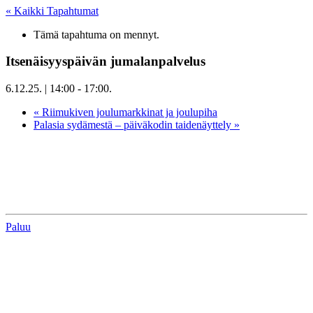
« Kaikki Tapahtumat
Tämä tapahtuma on mennyt.
Itsenäisyyspäivän jumalanpalvelus
6.12.25. | 14:00
-
17:00
.
«
Riimukiven joulumarkkinat ja joulupiha
Palasia sydämestä – päiväkodin taidenäyttely
»
Paluu