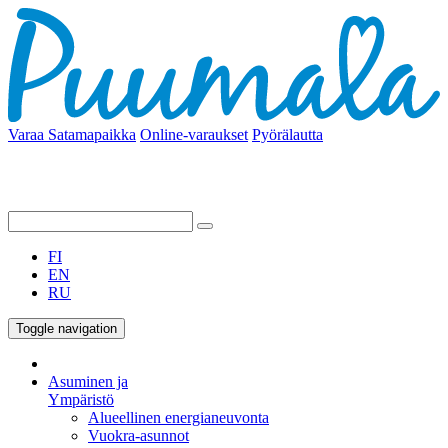
Varaa Satamapaikka
Online-varaukset
Pyörälautta
FI
EN
RU
Toggle navigation
Asuminen ja
Ympäristö
Alueellinen energianeuvonta
Vuokra-asunnot