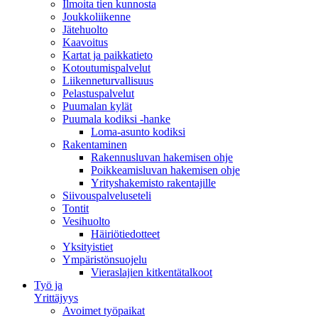
Ilmoita tien kunnosta
Joukkoliikenne
Jätehuolto
Kaavoitus
Kartat ja paikkatieto
Kotoutumispalvelut
Liikenneturvallisuus
Pelastuspalvelut
Puumalan kylät
Puumala kodiksi -hanke
Loma-asunto kodiksi
Rakentaminen
Rakennusluvan hakemisen ohje
Poikkeamisluvan hakemisen ohje
Yrityshakemisto rakentajille
Siivouspalveluseteli
Tontit
Vesihuolto
Häiriötiedotteet
Yksityistiet
Ympäristönsuojelu
Vieraslajien kitkentätalkoot
Työ ja
Yrittäjyys
Avoimet työpaikat