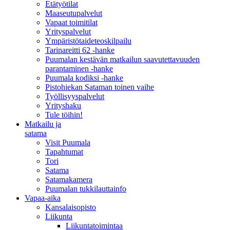
Etätyötilat
Maaseutupalvelut
Vapaat toimitilat
Yrityspalvelut
Ympäristötaideteoskilpailu
Tarinareitti 62 -hanke
Puumalan kestävän matkailun saavutettavuuden
parantaminen -hanke
Puumala kodiksi -hanke
Pistohiekan Sataman toinen vaihe
Työllisyyspalvelut
Yrityshaku
Tule töihin!
Matkailu ja
satama
Visit Puumala
Tapahtumat
Tori
Satama
Satamakamera
Puumalan tukkilauttainfo
Vapaa-aika
Kansalaisopisto
Liikunta
Liikuntatoimintaa