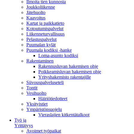
Ilmoita tien kunnosta
Joukkoliikenne
Jätehuolto
Kaavoitus
Kartat ja paikkatieto
Kotoutumispalvelut
Liikenneturvallisuus
Pelastuspalvelut
Puumalan kylät
Puumala kodiksi -hanke
Loma-asunto kodiksi
Rakentaminen
Rakennusluvan hakemisen ohje
Poikkeamisluvan hakemisen ohje
Yrityshakemisto rakentajille
Siivouspalveluseteli
Tontit
Vesihuolto
Häiriötiedotteet
Yksityistiet
Ympäristönsuojelu
Vieraslajien kitkentätalkoot
Työ ja
Yrittäjyys
Avoimet työpaikat