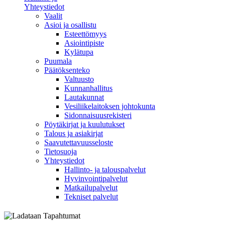
Yhteystiedot
Vaalit
Asioi ja osallistu
Esteettömyys
Asiointipiste
Kylätupa
Puumala
Päätöksenteko
Valtuusto
Kunnanhallitus
Lautakunnat
Vesiliikelaitoksen johtokunta
Sidonnaisuusrekisteri
Pöytäkirjat ja kuulutukset
Talous ja asiakirjat
Saavutettavuusseloste
Tietosuoja
Yhteystiedot
Hallinto- ja talouspalvelut
Hyvinvointipalvelut
Matkailupalvelut
Tekniset palvelut