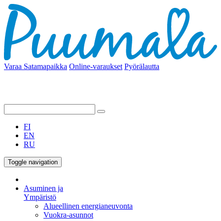
Varaa Satamapaikka
Online-varaukset
Pyörälautta
FI
EN
RU
Toggle navigation
Asuminen ja
Ympäristö
Alueellinen energianeuvonta
Vuokra-asunnot