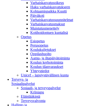
Varhaiskasvatusoikeus
Haku varhaiskasvatukseen
Kohtaamispaikka Kuutti
Päiväkoti
Varhaiskasvatussuunnitelmat
Varhaiskasvatusmaksut
Muistutusmenettely
Kotihoidontuen kuntalisä
Opetus
Esiopetus
Perusopetus
Koulukuljetukset
Oppilashuolto
Aamu- ja iltapäivätoiminta
Koulun kerhotoiminta
Koulun tilanvaraukset
Yhteystiedot
Unicef – lapsiystävällinen kunta
Terveys- ja
Sosiaalipalvelut
Sosiaali- ja terveyspalvelut
Kriisiapu
Eläinlääkintä
Terveysvalvonta
Hallinto ja