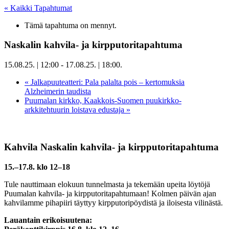
« Kaikki Tapahtumat
Tämä tapahtuma on mennyt.
Naskalin kahvila- ja kirpputoritapahtuma
15.08.25. | 12:00
-
17.08.25. | 18:00
.
«
Jalkapuuteatteri: Pala palalta pois – kertomuksia
Alzheimerin taudista
Puumalan kirkko, Kaakkois-Suomen puukirkko-
arkkitehtuurin loistava edustaja
»
Kahvila Naskalin kahvila- ja kirpputoritapahtuma
15.–17.8. klo 12–18
Tule nauttimaan elokuun tunnelmasta ja tekemään upeita löytöjä
Puumalan kahvila- ja kirpputoritapahtumaan! Kolmen päivän ajan
kahvilamme pihapiiri täyttyy kirpputoripöydistä ja iloisesta vilinästä.
Lauantain erikoisuutena: