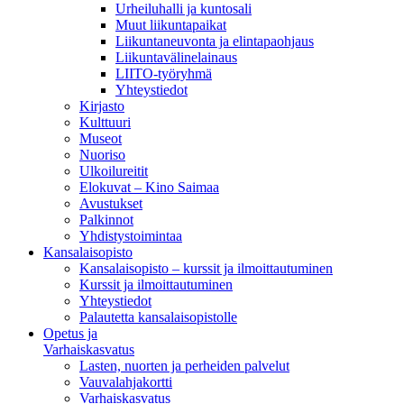
Urheiluhalli ja kuntosali
Muut liikuntapaikat
Liikuntaneuvonta ja elintapaohjaus
Liikuntavälinelainaus
LIITO-työryhmä
Yhteystiedot
Kirjasto
Kulttuuri
Museot
Nuoriso
Ulkoilureitit
Elokuvat – Kino Saimaa
Avustukset
Palkinnot
Yhdistystoimintaa
Kansalaisopisto
Kansalaisopisto – kurssit ja ilmoittautuminen
Kurssit ja ilmoittautuminen
Yhteystiedot
Palautetta kansalaisopistolle
Opetus ja
Varhaiskasvatus
Lasten, nuorten ja perheiden palvelut
Vauvalahjakortti
Varhaiskasvatus