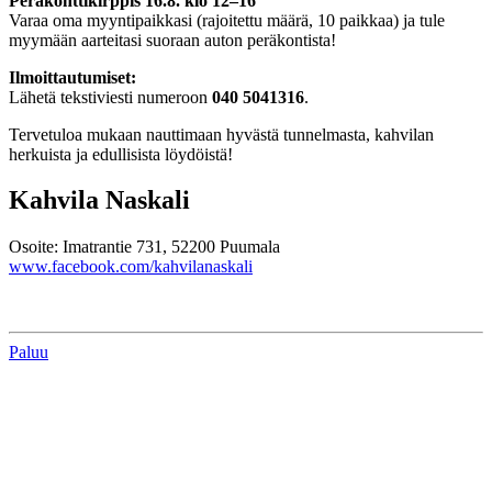
Peräkonttikirppis 16.8. klo 12–16
Varaa oma myyntipaikkasi (rajoitettu määrä, 10 paikkaa) ja tule
myymään aarteitasi suoraan auton peräkontista!
Ilmoittautumiset:
Lähetä tekstiviesti numeroon
040 5041316
.
Tervetuloa mukaan nauttimaan hyvästä tunnelmasta, kahvilan
herkuista ja edullisista löydöistä!
Kahvila Naskali
Osoite: Imatrantie 731, 52200 Puumala
www.facebook.com/kahvilanaskali
Paluu