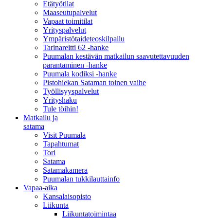
Etätyötilat
Maaseutupalvelut
Vapaat toimitilat
Yrityspalvelut
Ympäristötaideteoskilpailu
Tarinareitti 62 -hanke
Puumalan kestävän matkailun saavutettavuuden
parantaminen -hanke
Puumala kodiksi -hanke
Pistohiekan Sataman toinen vaihe
Työllisyyspalvelut
Yrityshaku
Tule töihin!
Matkailu ja
satama
Visit Puumala
Tapahtumat
Tori
Satama
Satamakamera
Puumalan tukkilauttainfo
Vapaa-aika
Kansalaisopisto
Liikunta
Liikuntatoimintaa