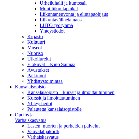
Urheiluhalli ja kuntosali
Muut liikuntapaikat
Liikuntaneuvonta ja elintapaohjaus
Liikuntavälinelainaus
LIITO-työryhmä
Yhteystiedot
Kirjasto
Kulttuuri
Museot
Nuoriso
Ulkoilureitit
Elokuvat – Kino Saimaa
Avustukset
Palkinnot
Yhdistystoimintaa
Kansalaisopisto
Kansalaisopisto – kurssit ja ilmoittautuminen
Kurssit ja ilmoittautuminen
Yhteystiedot
Palautetta kansalaisopistolle
Opetus ja
Varhaiskasvatus
Lasten, nuorten ja perheiden palvelut
Vauvalahjakortti
Varhaiskasvatus