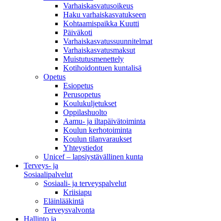
Varhaiskasvatusoikeus
Haku varhaiskasvatukseen
Kohtaamispaikka Kuutti
Päiväkoti
Varhaiskasvatussuunnitelmat
Varhaiskasvatusmaksut
Muistutusmenettely
Kotihoidontuen kuntalisä
Opetus
Esiopetus
Perusopetus
Koulukuljetukset
Oppilashuolto
Aamu- ja iltapäivätoiminta
Koulun kerhotoiminta
Koulun tilanvaraukset
Yhteystiedot
Unicef – lapsiystävällinen kunta
Terveys- ja
Sosiaalipalvelut
Sosiaali- ja terveyspalvelut
Kriisiapu
Eläinlääkintä
Terveysvalvonta
Hallinto ja