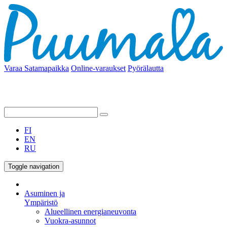
Varaa Satamapaikka
Online-varaukset
Pyörälautta
FI
EN
RU
Toggle navigation
Asuminen ja
Ympäristö
Alueellinen energianeuvonta
Vuokra-asunnot