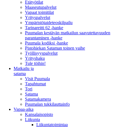
Etätyötilat
Maaseutupalvelut
Vapaat toimitilat
Yrityspalvelut
Ympäristötaideteoskilpailu
Tarinareitti 62 -hanke
Puumalan kestävän matkailun saavutettavuuden
parantaminen -hanke
Puumala kodiksi -hanke
Pistohiekan Sataman toinen vaihe
Työllisyyspalvelut
Yrityshaku
Tule töihin!
Matkailu ja
satama
Visit Puumala
Tapahtumat
Tori
Satama
Satamakamera
Puumalan tukkilauttainfo
Vapaa-aika
Kansalaisopisto
Liikunta
Liikuntatoimintaa