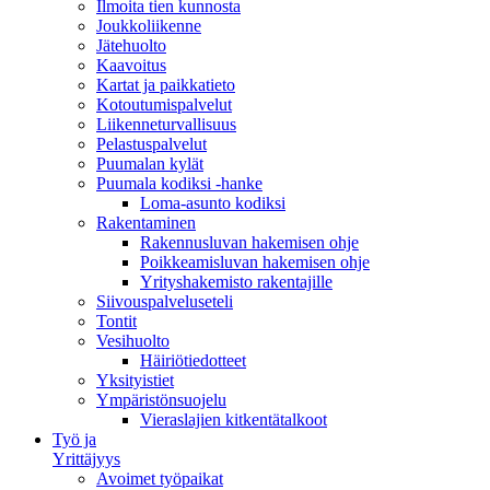
Ilmoita tien kunnosta
Joukkoliikenne
Jätehuolto
Kaavoitus
Kartat ja paikkatieto
Kotoutumispalvelut
Liikenneturvallisuus
Pelastuspalvelut
Puumalan kylät
Puumala kodiksi -hanke
Loma-asunto kodiksi
Rakentaminen
Rakennusluvan hakemisen ohje
Poikkeamisluvan hakemisen ohje
Yrityshakemisto rakentajille
Siivouspalveluseteli
Tontit
Vesihuolto
Häiriötiedotteet
Yksityistiet
Ympäristönsuojelu
Vieraslajien kitkentätalkoot
Työ ja
Yrittäjyys
Avoimet työpaikat