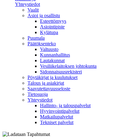
Yhteystiedot
Vaalit
Asioi ja osallistu
Esteettömyys
Asiointipiste
Kylätupa
Puumala
Päätöksenteko
Valtuusto
Kunnanhallitus
Lautakunnat
Vesiliikelaitoksen johtokunta
Sidonnaisuusrekisteri
Pöytäkirjat ja kuulutukset
Talous ja asiakirjat
Saavutettavuusseloste
Tietosuoja
Yhteystiedot
Hallinto- ja talouspalvelut
Hyvinvointipalvelut
Matkailupalvelut
Tekniset palvelut