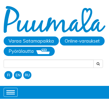
Varaa Satamapaikka
Online-varaukset
Pyörälautta
FI
EN
RU
Toggle
navigation