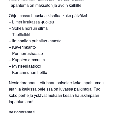
Tapahtuma on maksuton ja avoin kaikille!
Ohjelmassa hauskaa kisailua koko päiväksi:
– Limet lusikassa -juoksu
– Sokea norsun silmä
– Tuolileikki
– Ilmapallon puhallus -haaste
– Kaverinkanto
– Punnerrushaaste
– Kuppien ammunta
– Mysteerilaatikko
– Kananmunan heitto
Nestorinrannan Lettubaari palvelee koko tapahtuman
ajan ja kaikissa peleissä on luvassa palkintoja! Tuo
koko perhe ja ystävät mukaan kesän hauskimpaan
tapahtumaan!
nestorinranta.fi