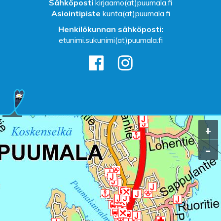
Sähköposti
kirjaamo(at)puumala.fi
Asiointipiste
kunta(at)puumala.fi
Henkilökunnan sähköposti:
etunimi.sukunimi(at)puumala.fi