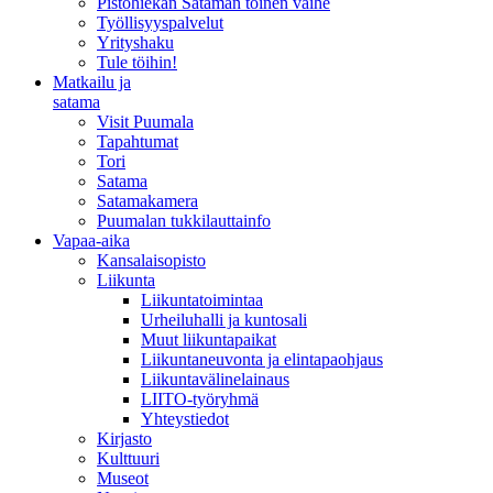
Pistohiekan Sataman toinen vaihe
Työllisyyspalvelut
Yrityshaku
Tule töihin!
Matkailu ja
satama
Visit Puumala
Tapahtumat
Tori
Satama
Satamakamera
Puumalan tukkilauttainfo
Vapaa-aika
Kansalaisopisto
Liikunta
Liikuntatoimintaa
Urheiluhalli ja kuntosali
Muut liikuntapaikat
Liikuntaneuvonta ja elintapaohjaus
Liikuntavälinelainaus
LIITO-työryhmä
Yhteystiedot
Kirjasto
Kulttuuri
Museot