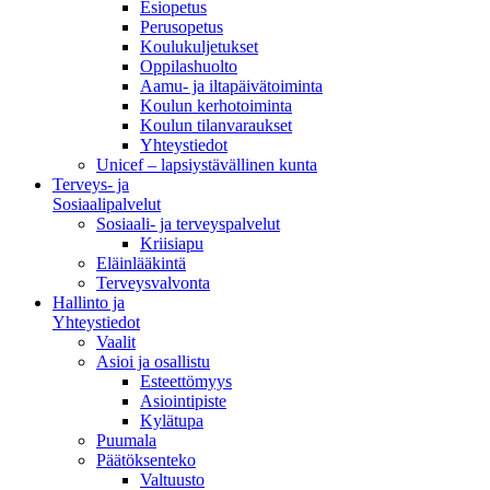
Esiopetus
Perusopetus
Koulukuljetukset
Oppilashuolto
Aamu- ja iltapäivätoiminta
Koulun kerhotoiminta
Koulun tilanvaraukset
Yhteystiedot
Unicef – lapsiystävällinen kunta
Terveys- ja
Sosiaalipalvelut
Sosiaali- ja terveyspalvelut
Kriisiapu
Eläinlääkintä
Terveysvalvonta
Hallinto ja
Yhteystiedot
Vaalit
Asioi ja osallistu
Esteettömyys
Asiointipiste
Kylätupa
Puumala
Päätöksenteko
Valtuusto