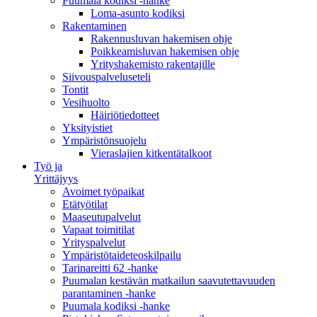
Puumala kodiksi -hanke
Loma-asunto kodiksi
Rakentaminen
Rakennusluvan hakemisen ohje
Poikkeamisluvan hakemisen ohje
Yrityshakemisto rakentajille
Siivouspalveluseteli
Tontit
Vesihuolto
Häiriötiedotteet
Yksityistiet
Ympäristönsuojelu
Vieraslajien kitkentätalkoot
Työ ja
Yrittäjyys
Avoimet työpaikat
Etätyötilat
Maaseutupalvelut
Vapaat toimitilat
Yrityspalvelut
Ympäristötaideteoskilpailu
Tarinareitti 62 -hanke
Puumalan kestävän matkailun saavutettavuuden
parantaminen -hanke
Puumala kodiksi -hanke