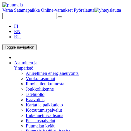
Varaa Satamapaikka
Online-varaukset
Pyörälautta
FI
EN
RU
Toggle navigation
Asuminen ja
Ympäristö
Alueellinen energianeuvonta
Vuokra-asunnot
Ilmoita tien kunnosta
Joukkoliikenne
Jätehuolto
Kaavoitus
Kartat ja paikkatieto
Kotoutumispalvelut
Liikenneturvallisuus
Pelastuspalvelut
Puumalan kylät