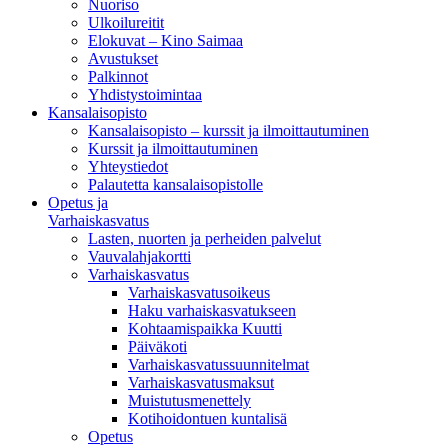
Nuoriso
Ulkoilureitit
Elokuvat – Kino Saimaa
Avustukset
Palkinnot
Yhdistystoimintaa
Kansalaisopisto
Kansalaisopisto – kurssit ja ilmoittautuminen
Kurssit ja ilmoittautuminen
Yhteystiedot
Palautetta kansalaisopistolle
Opetus ja
Varhaiskasvatus
Lasten, nuorten ja perheiden palvelut
Vauvalahjakortti
Varhaiskasvatus
Varhaiskasvatusoikeus
Haku varhaiskasvatukseen
Kohtaamispaikka Kuutti
Päiväkoti
Varhaiskasvatussuunnitelmat
Varhaiskasvatusmaksut
Muistutusmenettely
Kotihoidontuen kuntalisä
Opetus