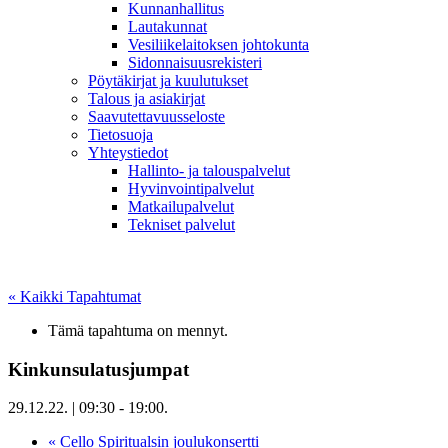
Kunnanhallitus
Lautakunnat
Vesiliikelaitoksen johtokunta
Sidonnaisuusrekisteri
Pöytäkirjat ja kuulutukset
Talous ja asiakirjat
Saavutettavuusseloste
Tietosuoja
Yhteystiedot
Hallinto- ja talouspalvelut
Hyvinvointipalvelut
Matkailupalvelut
Tekniset palvelut
« Kaikki Tapahtumat
Tämä tapahtuma on mennyt.
Kinkunsulatusjumpat
29.12.22. | 09:30
-
19:00
.
«
Cello Spiritualsin joulukonsertti