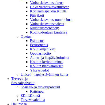
Varhaiskasvatusoikeus
Haku varhaiskasvatukseen
Kohtaamispaikka Kuutti
Päiväkoti
Varhaiskasvatussuunnitelmat
Varhaiskasvatusmaksut
Muistutusmenettely
Kotihoidontuen kuntalisä
Opetus
Esiopetus
Perusopetus
Koulukuljetukset
Oppilashuolto
Aamu- ja iltapäivätoiminta
Koulun kerhotoiminta
Koulun tilanvaraukset
Yhteystiedot
Unicef – lapsiystävällinen kunta
Terveys- ja
Sosiaalipalvelut
Sosiaali- ja terveyspalvelut
Kriisiapu
Eläinlääkintä
Terveysvalvonta
Hallinto ja