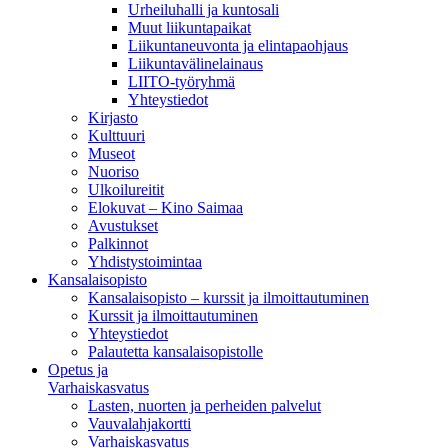
Urheiluhalli ja kuntosali
Muut liikuntapaikat
Liikuntaneuvonta ja elintapaohjaus
Liikuntavälinelainaus
LIITO-työryhmä
Yhteystiedot
Kirjasto
Kulttuuri
Museot
Nuoriso
Ulkoilureitit
Elokuvat – Kino Saimaa
Avustukset
Palkinnot
Yhdistystoimintaa
Kansalaisopisto
Kansalaisopisto – kurssit ja ilmoittautuminen
Kurssit ja ilmoittautuminen
Yhteystiedot
Palautetta kansalaisopistolle
Opetus ja
Varhaiskasvatus
Lasten, nuorten ja perheiden palvelut
Vauvalahjakortti
Varhaiskasvatus