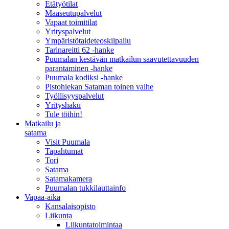
Etätyötilat
Maaseutupalvelut
Vapaat toimitilat
Yrityspalvelut
Ympäristötaideteoskilpailu
Tarinareitti 62 -hanke
Puumalan kestävän matkailun saavutettavuuden
parantaminen -hanke
Puumala kodiksi -hanke
Pistohiekan Sataman toinen vaihe
Työllisyyspalvelut
Yrityshaku
Tule töihin!
Matkailu ja
satama
Visit Puumala
Tapahtumat
Tori
Satama
Satamakamera
Puumalan tukkilauttainfo
Vapaa-aika
Kansalaisopisto
Liikunta
Liikuntatoimintaa