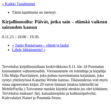
« Kaikki Tapahtumat
Tämä tapahtuma on mennyt.
Kirjallisuusilta: Päivät, jotka sain – elämää vaikean
sairauden kanssa
8.11.23. | 18:00
-
19:30
.
«
Tapio Rautavaara – elämä ja laulut
Lähde lätkämatsiin!
»
Tervetuloa kirjallisuusiltaan keskiviikkona 8.11. klo 18 Puumalan
kunnantalon valtuustosaliin. Vieraanamme on toimittaja ja kirjailija
Ulla-Maija Paavilainen, joka puhuu tuoreimmasta kirjastaan, joka
syntyi yhteistyössä Katarina Westin kanssa. Tilaisuudessa voit myös
ostaa signeeratun kirjan 20 euron hintaan (maksu käteisellä tai
MobilePaylla.) Toivomme maskin käyttöä etenkin jos olet köhäinen.
Tervetuloa mukaan! Järj. kansalaisopisto ja kulttuuripalvelut,
Kalevalaiset Naiset ja Puumala-Seura.