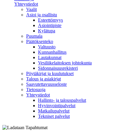
Yhteystiedot
Vaalit
Asioi ja osallistu
Esteettömyys
Asiointipiste
Kylätupa
Puumala
Päätöksenteko
Valtuusto
Kunnanhallitus
Lautakunnat
Vesiliikelaitoksen johtokunta
Sidonnaisuusrekisteri
Pöytäkirjat ja kuulutukset
Talous ja asiakirjat
Saavutettavuusseloste
Tietosuoja
Yhteystiedot
Hallinto- ja talouspalvelut
Hyvinvointipalvelut
Matkailupalvelut
Tekniset palvelut