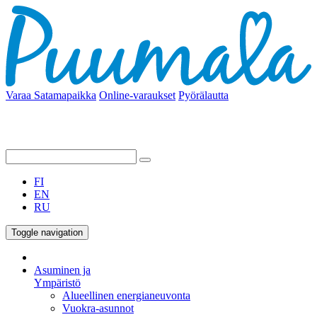
Varaa Satamapaikka
Online-varaukset
Pyörälautta
FI
EN
RU
Toggle navigation
Asuminen ja
Ympäristö
Alueellinen energianeuvonta
Vuokra-asunnot