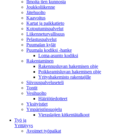
Ilmoita tien kunnosta
Joukkoliikenne
Jätehuolto
Kaavoitus
Kartat ja paikkatieto
Kotoutumispalvelut
Liikenneturvallisuus
Pelastuspalvelut
Puumalan kylät
Puumala kodiksi -hanke
Loma-asunto kodiksi
Rakentaminen
Rakennusluvan hakemisen ohje
Poikkeamisluvan hakemisen ohje
Yrityshakemisto rakentajille
Siivouspalveluseteli
Tontit
Vesihuolto
Häiriötiedotteet
Yksityistiet
Ympäristönsuojelu
Vieraslajien kitkentätalkoot
Työ ja
Yrittäjyys
Avoimet työpaikat