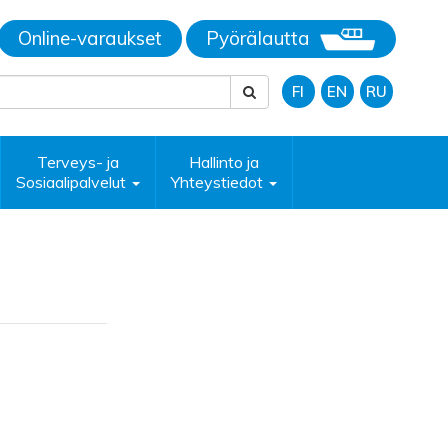
Online-varaukset
Pyörälautta
FI
EN
RU
Terveys- ja
Hallinto ja
Sosiaalipalvelut
Yhteystiedot