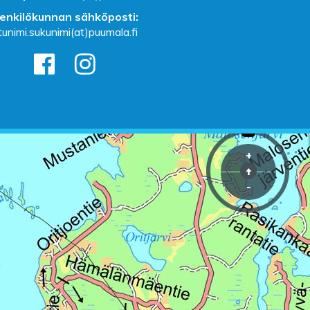
enkilökunnan sähköposti:
tunimi.sukunimi(at)puumala.fi