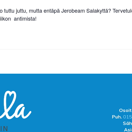
 jo tuttu juttu, mutta entäpä Jerobeam Salakyttä? Tervetu
iikon antimista!
Osoit
Puh.
015
Säh
Asi