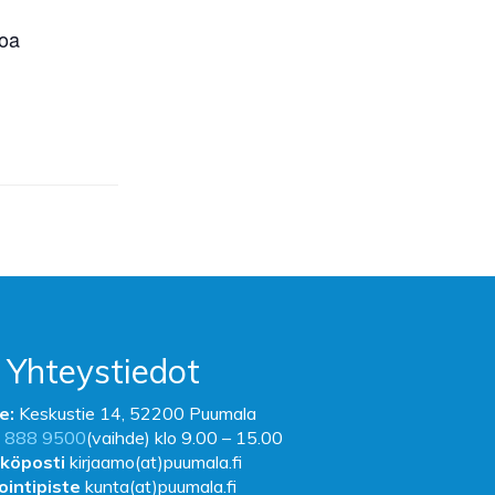
loa
Yhteystiedot
e:
Keskustie 14, 52200 Puumala
 888 9500
(vaihde) klo 9.00 – 15.00
köposti
kirjaamo(at)puumala.fi
ointipiste
kunta(at)puumala.fi