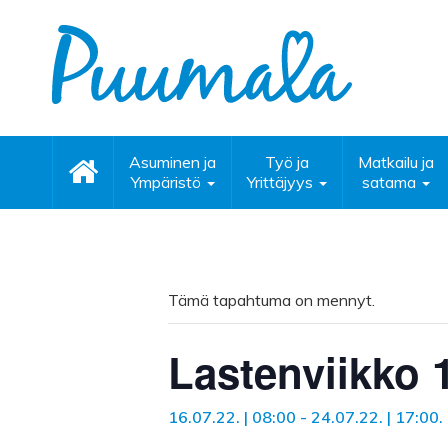
Asuminen ja
Työ ja
Matkailu ja
Ympäristö
Yrittäjyys
satama
Tämä tapahtuma on mennyt.
Lastenviikko 1
16.07.22. | 08:00
-
24.07.22. | 17:00
.