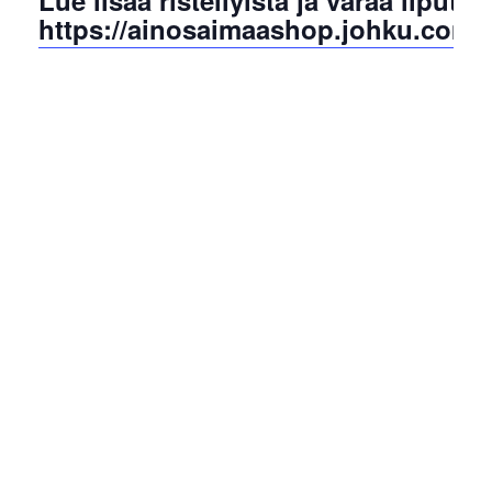
Lue lisää risteilyistä ja varaa liput:
https://ainosaimaashop.johku.com/f