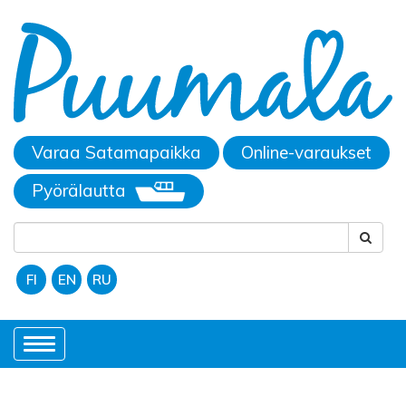
Varaa Satamapaikka
Online-varaukset
Pyörälautta
FI
EN
RU
Toggle
navigation