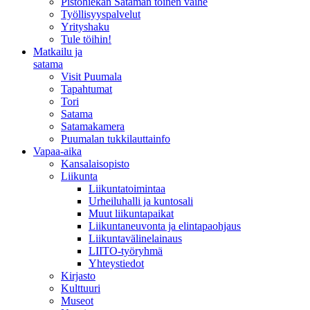
Pistohiekan Sataman toinen vaihe
Työllisyyspalvelut
Yrityshaku
Tule töihin!
Matkailu ja
satama
Visit Puumala
Tapahtumat
Tori
Satama
Satamakamera
Puumalan tukkilauttainfo
Vapaa-aika
Kansalaisopisto
Liikunta
Liikuntatoimintaa
Urheiluhalli ja kuntosali
Muut liikuntapaikat
Liikuntaneuvonta ja elintapaohjaus
Liikuntavälinelainaus
LIITO-työryhmä
Yhteystiedot
Kirjasto
Kulttuuri
Museot