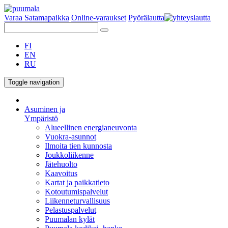
Varaa Satamapaikka
Online-varaukset
Pyörälautta
FI
EN
RU
Toggle navigation
Asuminen ja
Ympäristö
Alueellinen energianeuvonta
Vuokra-asunnot
Ilmoita tien kunnosta
Joukkoliikenne
Jätehuolto
Kaavoitus
Kartat ja paikkatieto
Kotoutumispalvelut
Liikenneturvallisuus
Pelastuspalvelut
Puumalan kylät