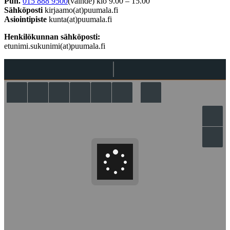
Puh.
015 888 9500
(vaihde) klo 9.00 – 15.00
Sähköposti
kirjaamo(at)puumala.fi
Asiointipiste
kunta(at)puumala.fi
Henkilökunnan sähköposti:
etunimi.sukunimi(at)puumala.fi