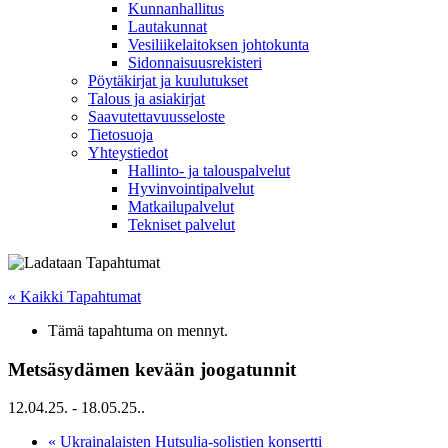
Kunnanhallitus
Lautakunnat
Vesiliikelaitoksen johtokunta
Sidonnaisuusrekisteri
Pöytäkirjat ja kuulutukset
Talous ja asiakirjat
Saavutettavuusseloste
Tietosuoja
Yhteystiedot
Hallinto- ja talouspalvelut
Hyvinvointipalvelut
Matkailupalvelut
Tekniset palvelut
« Kaikki Tapahtumat
Tämä tapahtuma on mennyt.
Metsäsydämen kevään joogatunnit
12.04.25.
-
18.05.25.
.
«
Ukrainalaisten Hutsulia-solistien konsertti