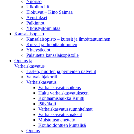
Nuoriso
Ulkoilureitit
Elokuvat – Kino Saimaa
Avustukset
Palkinnot
Yhdistystoimintaa
Kansalaisopisto
Kansalaisopisto – kurssit ja ilmoittautuminen
Kurssit ja ilmoittautuminen
Yhteystiedot
Palautetta kansalaisopistolle
Opetus ja
Varhaiskasvatus
Lasten, nuorten ja perheiden palvelut
Vauvalahjakortti
Varhaiskasvatus
Varhaiskasvatusoikeus
Haku varhaiskasvatukseen
Kohtaamispaikka Kuutti
Päiväkoti
Varhaiskasvatussuunnitelmat
Varhaiskasvatusmaksut
Muistutusmenettely
Kotihoidontuen kuntalisä
Opetus