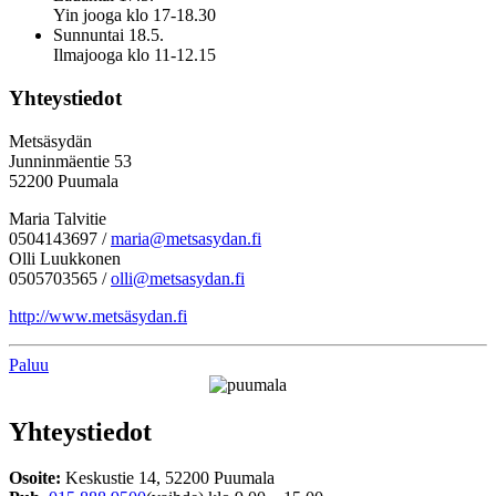
Yin jooga klo 17-18.30
Sunnuntai 18.5.
Ilmajooga klo 11-12.15
Yhteystiedot
Metsäsydän
Junninmäentie 53
52200 Puumala
Maria Talvitie
0504143697 /
maria@metsasydan.fi
Olli Luukkonen
0505703565 /
olli@metsasydan.fi
http://www.metsäsydan.fi
Paluu
Yhteystiedot
Osoite:
Keskustie 14, 52200 Puumala