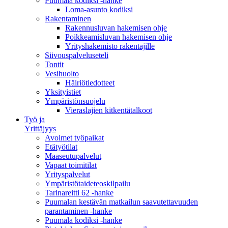
Puumala kodiksi -hanke
Loma-asunto kodiksi
Rakentaminen
Rakennusluvan hakemisen ohje
Poikkeamisluvan hakemisen ohje
Yrityshakemisto rakentajille
Siivouspalveluseteli
Tontit
Vesihuolto
Häiriötiedotteet
Yksityistiet
Ympäristönsuojelu
Vieraslajien kitkentätalkoot
Työ ja
Yrittäjyys
Avoimet työpaikat
Etätyötilat
Maaseutupalvelut
Vapaat toimitilat
Yrityspalvelut
Ympäristötaideteoskilpailu
Tarinareitti 62 -hanke
Puumalan kestävän matkailun saavutettavuuden
parantaminen -hanke
Puumala kodiksi -hanke