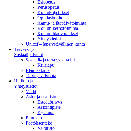
Esiopetus
Perusopetus
Koulukuljetukset
Oppilashuolto
Aamu- ja iltapäivätoiminta
Koulun kerhotoiminta
Koulun tilanvaraukset
Yhteystiedot
Unicef – lapsiystävällinen kunta
Terveys- ja
Sosiaalipalvelut
Sosiaali- ja terveyspalvelut
Kriisiapu
Eläinlääkintä
Terveysvalvonta
Hallinto ja
Yhteystiedot
Vaalit
Asioi ja osallistu
Esteettömyys
Asiointipiste
Kylätupa
Puumala
Päätöksenteko
Valtuusto