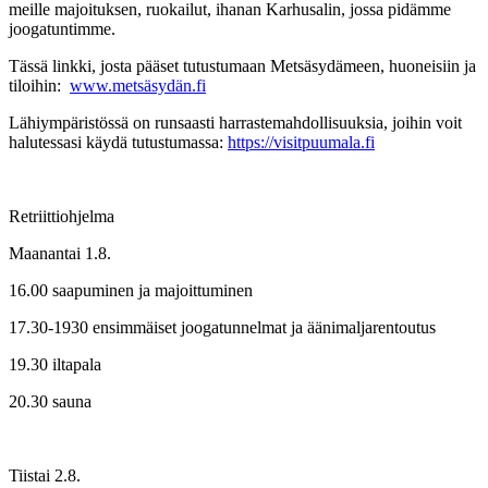
meille majoituksen, ruokailut, ihanan Karhusalin, jossa pidämme
joogatuntimme.
Tässä linkki, josta pääset tutustumaan Metsäsydämeen, huoneisiin ja
tiloihin:
www.metsäsydän.fi
Lähiympäristössä on runsaasti harrastemahdollisuuksia, joihin voit
halutessasi käydä tutustumassa:
https://visitpuumala.fi
Retriittiohjelma
Maanantai 1.8.
16.00 saapuminen ja majoittuminen
17.30-1930 ensimmäiset joogatunnelmat ja äänimaljarentoutus
19.30 iltapala
20.30 sauna
Tiistai 2.8.