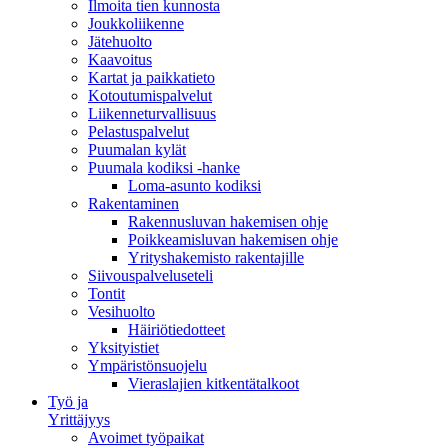
Ilmoita tien kunnosta
Joukkoliikenne
Jätehuolto
Kaavoitus
Kartat ja paikkatieto
Kotoutumispalvelut
Liikenneturvallisuus
Pelastuspalvelut
Puumalan kylät
Puumala kodiksi -hanke
Loma-asunto kodiksi
Rakentaminen
Rakennusluvan hakemisen ohje
Poikkeamisluvan hakemisen ohje
Yrityshakemisto rakentajille
Siivouspalveluseteli
Tontit
Vesihuolto
Häiriötiedotteet
Yksityistiet
Ympäristönsuojelu
Vieraslajien kitkentätalkoot
Työ ja
Yrittäjyys
Avoimet työpaikat