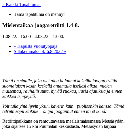
« Kaikki Tapahtumat
Tämä tapahtuma on mennyt.
Mielentaikaa-joogaretriitti 1.4-8.
1.08.22. | 16:00
-
4.08.22. | 13:00
.
«
Kapusta-vuolutyöpaja
Siltakemmakat 4.-6.8.2022
»
Tämä on sinulle, joka olet aina halunnut kokeilla joogaretriittiä
suomalaisen kesän keskellä antamalla itsellesi aikaa, mielen
maisemaa, rauhallisuutta, hyvää ruokaa, uusia ajatuksia ja ennen
kaikkea lempeyttä.
Voit tulla yhtä hyvin yksin, kaverin kuin puolisonkin kanssa. Tämä
retriitti sopii kaikille – olitpa joogannut ennen tai et ikinä.
Retriittipaikkana on rentouttavassa maalaismaisemassa Metsäsydän,
joka sijaitsee 15 km Puumalan keskustasta. Metsäsydän tarjoaa