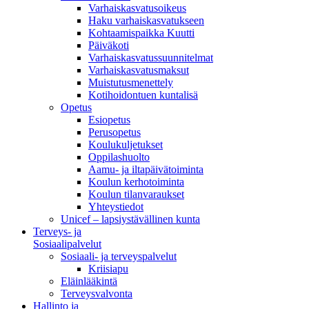
Varhaiskasvatusoikeus
Haku varhaiskasvatukseen
Kohtaamispaikka Kuutti
Päiväkoti
Varhaiskasvatussuunnitelmat
Varhaiskasvatusmaksut
Muistutusmenettely
Kotihoidontuen kuntalisä
Opetus
Esiopetus
Perusopetus
Koulukuljetukset
Oppilashuolto
Aamu- ja iltapäivätoiminta
Koulun kerhotoiminta
Koulun tilanvaraukset
Yhteystiedot
Unicef – lapsiystävällinen kunta
Terveys- ja
Sosiaalipalvelut
Sosiaali- ja terveyspalvelut
Kriisiapu
Eläinlääkintä
Terveysvalvonta
Hallinto ja