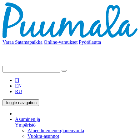
Varaa Satamapaikka
Online-varaukset
Pyörälautta
FI
EN
RU
Toggle navigation
Asuminen ja
Ympäristö
Alueellinen energianeuvonta
Vuokra-asunnot