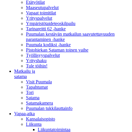
Etätyötilat
Maaseutupalvelut
Vapaat toimitilat
Yrityspalvelut
Ympäristötaideteoskilpailu
Tarinareitti 62 -hanke
Puumalan kestävän matkailun saavutettavuuden
parantaminen -hanke
Puumala kodiksi -hanke
Pistohiekan Sataman toinen vaihe
Työllisyyspalvelut
Yrityshaku
Tule töihin!
Matkailu ja
satama
Visit Puumala
Tapahtumat
Tori
Satama
Satamakamera
Puumalan tukkilauttainfo
Vapaa-aika
Kansalaisopisto
Liikunta
Liikuntatoimintaa