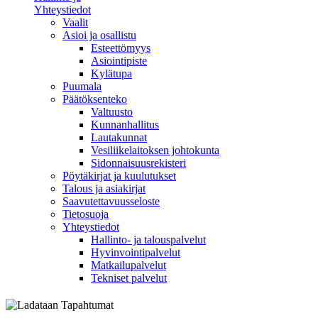
Yhteystiedot
Vaalit
Asioi ja osallistu
Esteettömyys
Asiointipiste
Kylätupa
Puumala
Päätöksenteko
Valtuusto
Kunnanhallitus
Lautakunnat
Vesiliikelaitoksen johtokunta
Sidonnaisuusrekisteri
Pöytäkirjat ja kuulutukset
Talous ja asiakirjat
Saavutettavuusseloste
Tietosuoja
Yhteystiedot
Hallinto- ja talouspalvelut
Hyvinvointipalvelut
Matkailupalvelut
Tekniset palvelut