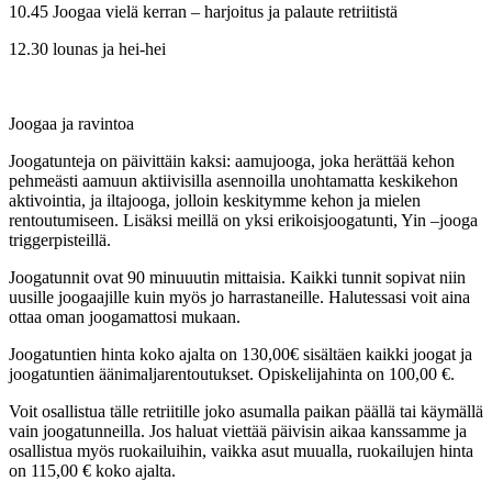
10.45 Joogaa vielä kerran – harjoitus ja palaute retriitistä
12.30 lounas ja hei-hei
Joogaa ja ravintoa
Joogatunteja on päivittäin kaksi: aamujooga, joka herättää kehon
pehmeästi aamuun aktiivisilla asennoilla unohtamatta keskikehon
aktivointia, ja iltajooga, jolloin keskitymme kehon ja mielen
rentoutumiseen. Lisäksi meillä on yksi erikoisjoogatunti, Yin –jooga
triggerpisteillä.
Joogatunnit ovat 90 minuuutin mittaisia. Kaikki tunnit sopivat niin
uusille joogaajille kuin myös jo harrastaneille. Halutessasi voit aina
ottaa oman joogamattosi mukaan.
Joogatuntien hinta koko ajalta on 130,00€ sisältäen kaikki joogat ja
joogatuntien äänimaljarentoutukset. Opiskelijahinta on 100,00 €.
Voit osallistua tälle retriitille joko asumalla paikan päällä tai käymällä
vain joogatunneilla. Jos haluat viettää päivisin aikaa kanssamme ja
osallistua myös ruokailuihin, vaikka asut muualla, ruokailujen hinta
on 115,00 € koko ajalta.