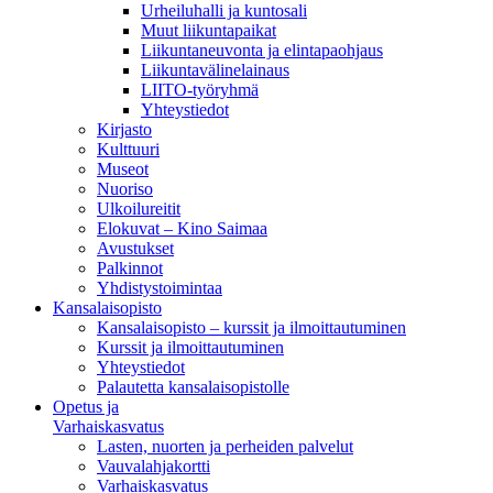
Urheiluhalli ja kuntosali
Muut liikuntapaikat
Liikuntaneuvonta ja elintapaohjaus
Liikuntavälinelainaus
LIITO-työryhmä
Yhteystiedot
Kirjasto
Kulttuuri
Museot
Nuoriso
Ulkoilureitit
Elokuvat – Kino Saimaa
Avustukset
Palkinnot
Yhdistystoimintaa
Kansalaisopisto
Kansalaisopisto – kurssit ja ilmoittautuminen
Kurssit ja ilmoittautuminen
Yhteystiedot
Palautetta kansalaisopistolle
Opetus ja
Varhaiskasvatus
Lasten, nuorten ja perheiden palvelut
Vauvalahjakortti
Varhaiskasvatus