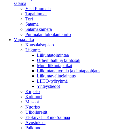
satama
Visit Puumala
Tapahtumat
Tori
Satama
Satamakamera
Puumalan tukkilauttainfo
Vapaa-aika
Kansalaisopisto
Liikunta
Liikuntatoimintaa
Urheiluhalli ja kuntosali
Muut liikuntapaikat
Liikuntaneuvonta ja elintapaohjaus
Liikuntavälinelainaus
LIITO-työryhmä
Yhteystiedot
Kirjasto
Kulttuuri
Museot
Nuoriso
Ulkoilureitit
Elokuvat – Kino Saimaa
Avustukset
Palkinnot