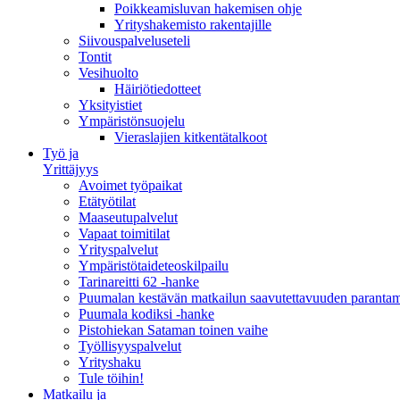
Poikkeamisluvan hakemisen ohje
Yrityshakemisto rakentajille
Siivouspalveluseteli
Tontit
Vesihuolto
Häiriötiedotteet
Yksityistiet
Ympäristönsuojelu
Vieraslajien kitkentätalkoot
Työ ja
Yrittäjyys
Avoimet työpaikat
Etätyötilat
Maaseutupalvelut
Vapaat toimitilat
Yrityspalvelut
Ympäristötaideteoskilpailu
Tarinareitti 62 -hanke
Puumalan kestävän matkailun saavutettavuuden paranta
Puumala kodiksi -hanke
Pistohiekan Sataman toinen vaihe
Työllisyyspalvelut
Yrityshaku
Tule töihin!
Matkailu ja