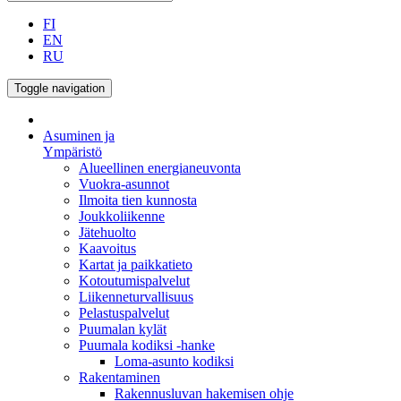
FI
EN
RU
Toggle navigation
Asuminen ja
Ympäristö
Alueellinen energianeuvonta
Vuokra-asunnot
Ilmoita tien kunnosta
Joukkoliikenne
Jätehuolto
Kaavoitus
Kartat ja paikkatieto
Kotoutumispalvelut
Liikenneturvallisuus
Pelastuspalvelut
Puumalan kylät
Puumala kodiksi -hanke
Loma-asunto kodiksi
Rakentaminen
Rakennusluvan hakemisen ohje