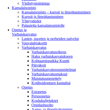
Yhdistystoimintaa
Kansalaisopisto
Kansalaisopisto – kurssit ja ilmoittautuminen
Kurssit ja ilmoittautuminen
Yhteystiedot
Palautetta kansalaisopistolle
Opetus ja
Varhaiskasvatus
Lasten, nuorten ja perheiden palvelut
Vauvalahjakortti
Varhaiskasvatus
Varhaiskasvatusoikeus
Haku varhaiskasvatukseen
Kohtaamispaikka Kuutti
Päiväkoti
Varhaiskasvatussuunnitelmat
Varhaiskasvatusmaksut
Muistutusmenettely
Kotihoidontuen kuntalisä
Opetus
Esiopetus
Perusopetus
Koulukuljetukset
Oppilashuolto
Aamu- ja iltapäivätoiminta