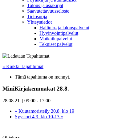
Talous ja asiakirjat
Saavutettavuusseloste
Tietosuoja
Yhteystiedot
Hallinto- ja talouspalvelut
Hyvinvointipalvelut
Matkailupalvelut
Tekniset palvelut
« Kaikki Tapahtumat
Tämä tapahtuma on mennyt.
MiniKirjakemmakat 28.8.
28.08.21. | 09:00
-
17:00
.
«
Kuutamoristeily 20.8. klo 19
Syystori 4.9. klo 10-13
»
Ohjelma: