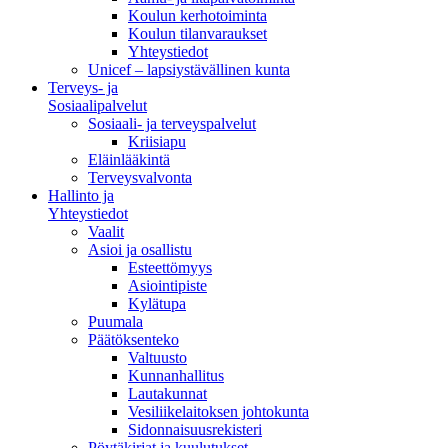
Koulun kerhotoiminta
Koulun tilanvaraukset
Yhteystiedot
Unicef – lapsiystävällinen kunta
Terveys- ja
Sosiaalipalvelut
Sosiaali- ja terveyspalvelut
Kriisiapu
Eläinlääkintä
Terveysvalvonta
Hallinto ja
Yhteystiedot
Vaalit
Asioi ja osallistu
Esteettömyys
Asiointipiste
Kylätupa
Puumala
Päätöksenteko
Valtuusto
Kunnanhallitus
Lautakunnat
Vesiliikelaitoksen johtokunta
Sidonnaisuusrekisteri
Pöytäkirjat ja kuulutukset