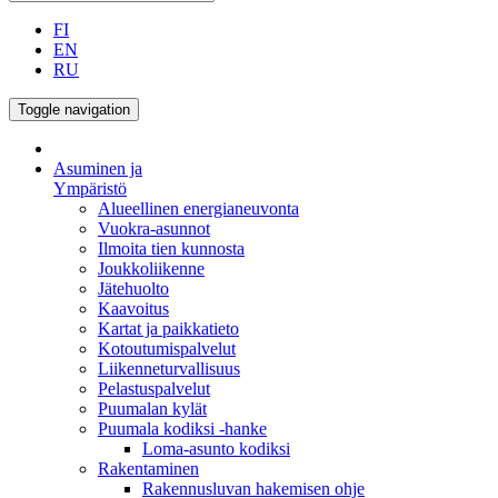
FI
EN
RU
Toggle navigation
Asuminen ja
Ympäristö
Alueellinen energianeuvonta
Vuokra-asunnot
Ilmoita tien kunnosta
Joukkoliikenne
Jätehuolto
Kaavoitus
Kartat ja paikkatieto
Kotoutumispalvelut
Liikenneturvallisuus
Pelastuspalvelut
Puumalan kylät
Puumala kodiksi -hanke
Loma-asunto kodiksi
Rakentaminen
Rakennusluvan hakemisen ohje