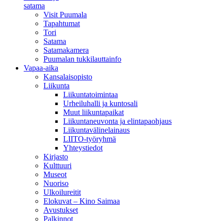
satama
Visit Puumala
Tapahtumat
Tori
Satama
Satamakamera
Puumalan tukkilauttainfo
Vapaa-aika
Kansalaisopisto
Liikunta
Liikuntatoimintaa
Urheiluhalli ja kuntosali
Muut liikuntapaikat
Liikuntaneuvonta ja elintapaohjaus
Liikuntavälinelainaus
LIITO-työryhmä
Yhteystiedot
Kirjasto
Kulttuuri
Museot
Nuoriso
Ulkoilureitit
Elokuvat – Kino Saimaa
Avustukset
Palkinnot