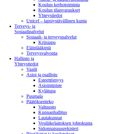
Koulun kerhotoiminta
Koulun tilanvaraukset
Yhteystiedot
Unicef – lapsiystävällinen kunta
Terveys- ja
Sosiaalipalvelut
Sosiaali- ja terveyspalvelut
Kriisiapu
Eläinlääkintä
Terveysvalvonta
Hallinto ja
Yhteystiedot
Vaalit
Asioi ja osallistu
Esteettömyys
Asiointipiste
Kylätupa
Puumala
Päätöksenteko
Valtuusto
Kunnanhallitus
Lautakunnat
Vesiliikelaitoksen johtokunta
Sidonnaisuusrekisteri
Pöytäkirjat ja kuulutukset