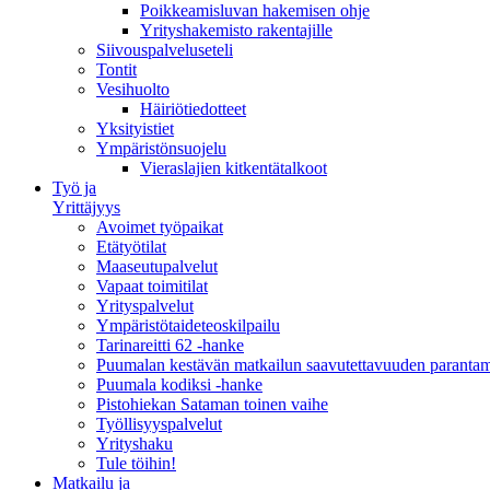
Poikkeamisluvan hakemisen ohje
Yrityshakemisto rakentajille
Siivouspalveluseteli
Tontit
Vesihuolto
Häiriötiedotteet
Yksityistiet
Ympäristönsuojelu
Vieraslajien kitkentätalkoot
Työ ja
Yrittäjyys
Avoimet työpaikat
Etätyötilat
Maaseutupalvelut
Vapaat toimitilat
Yrityspalvelut
Ympäristötaideteoskilpailu
Tarinareitti 62 -hanke
Puumalan kestävän matkailun saavutettavuuden paranta
Puumala kodiksi -hanke
Pistohiekan Sataman toinen vaihe
Työllisyyspalvelut
Yrityshaku
Tule töihin!
Matkailu ja