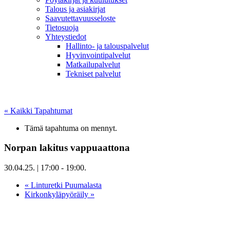
Talous ja asiakirjat
Saavutettavuusseloste
Tietosuoja
Yhteystiedot
Hallinto- ja talouspalvelut
Hyvinvointipalvelut
Matkailupalvelut
Tekniset palvelut
« Kaikki Tapahtumat
Tämä tapahtuma on mennyt.
Norpan lakitus vappuaattona
30.04.25. | 17:00
-
19:00
.
«
Linturetki Puumalasta
Kirkonkyläpyöräily
»