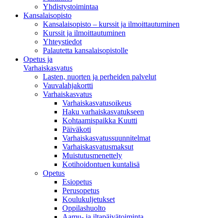
Yhdistystoimintaa
Kansalaisopisto
Kansalaisopisto – kurssit ja ilmoittautuminen
Kurssit ja ilmoittautuminen
Yhteystiedot
Palautetta kansalaisopistolle
Opetus ja
Varhaiskasvatus
Lasten, nuorten ja perheiden palvelut
Vauvalahjakortti
Varhaiskasvatus
Varhaiskasvatusoikeus
Haku varhaiskasvatukseen
Kohtaamispaikka Kuutti
Päiväkoti
Varhaiskasvatussuunnitelmat
Varhaiskasvatusmaksut
Muistutusmenettely
Kotihoidontuen kuntalisä
Opetus
Esiopetus
Perusopetus
Koulukuljetukset
Oppilashuolto
Aamu- ja iltapäivätoiminta