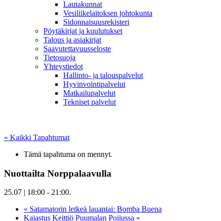
Lautakunnat
Vesiliikelaitoksen johtokunta
Sidonnaisuusrekisteri
Pöytäkirjat ja kuulutukset
Talous ja asiakirjat
Saavutettavuusseloste
Tietosuoja
Yhteystiedot
Hallinto- ja talouspalvelut
Hyvinvointipalvelut
Matkailupalvelut
Tekniset palvelut
« Kaikki Tapahtumat
Tämä tapahtuma on mennyt.
Nuottailta Norppalaavulla
25.07 | 18:00
-
21:00
.
«
Satamatorin letkeä lauantai: Bomba Buena
Kajastus Keittiö Puumalan Poijussa
»