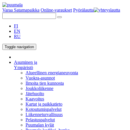
Varaa Satamapaikka
Online-varaukset
Pyörälautta
FI
EN
RU
Toggle navigation
Asuminen ja
Ympäristö
Alueellinen energianeuvonta
Vuokra-asunnot
Ilmoita tien kunnosta
Joukkoliikenne
Jätehuolto
Kaavoitus
Kartat ja paikkatieto
Kotoutumispalvelut
Liikenneturvallisuus
Pelastuspalvelut
Puumalan kylät