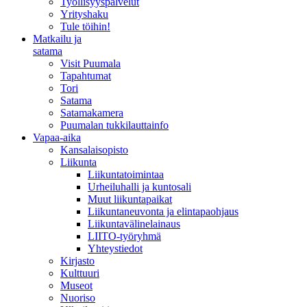
Työllisyyspalvelut
Yrityshaku
Tule töihin!
Matkailu ja
satama
Visit Puumala
Tapahtumat
Tori
Satama
Satamakamera
Puumalan tukkilauttainfo
Vapaa-aika
Kansalaisopisto
Liikunta
Liikuntatoimintaa
Urheiluhalli ja kuntosali
Muut liikuntapaikat
Liikuntaneuvonta ja elintapaohjaus
Liikuntavälinelainaus
LIITO-työryhmä
Yhteystiedot
Kirjasto
Kulttuuri
Museot
Nuoriso