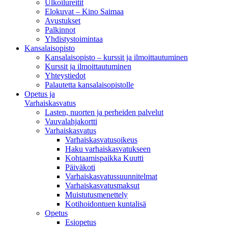
Ulkoilureitit
Elokuvat – Kino Saimaa
Avustukset
Palkinnot
Yhdistystoimintaa
Kansalaisopisto
Kansalaisopisto – kurssit ja ilmoittautuminen
Kurssit ja ilmoittautuminen
Yhteystiedot
Palautetta kansalaisopistolle
Opetus ja
Varhaiskasvatus
Lasten, nuorten ja perheiden palvelut
Vauvalahjakortti
Varhaiskasvatus
Varhaiskasvatusoikeus
Haku varhaiskasvatukseen
Kohtaamispaikka Kuutti
Päiväkoti
Varhaiskasvatussuunnitelmat
Varhaiskasvatusmaksut
Muistutusmenettely
Kotihoidontuen kuntalisä
Opetus
Esiopetus