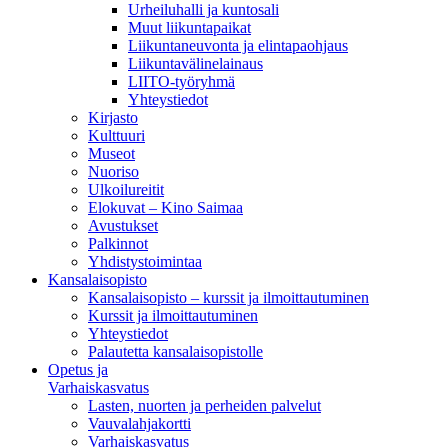
Urheiluhalli ja kuntosali
Muut liikuntapaikat
Liikuntaneuvonta ja elintapaohjaus
Liikuntavälinelainaus
LIITO-työryhmä
Yhteystiedot
Kirjasto
Kulttuuri
Museot
Nuoriso
Ulkoilureitit
Elokuvat – Kino Saimaa
Avustukset
Palkinnot
Yhdistystoimintaa
Kansalaisopisto
Kansalaisopisto – kurssit ja ilmoittautuminen
Kurssit ja ilmoittautuminen
Yhteystiedot
Palautetta kansalaisopistolle
Opetus ja
Varhaiskasvatus
Lasten, nuorten ja perheiden palvelut
Vauvalahjakortti
Varhaiskasvatus