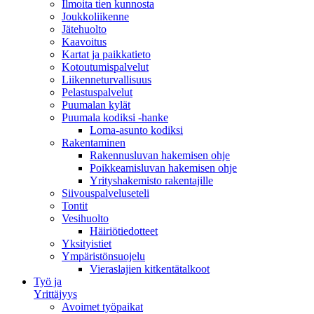
Ilmoita tien kunnosta
Joukkoliikenne
Jätehuolto
Kaavoitus
Kartat ja paikkatieto
Kotoutumispalvelut
Liikenneturvallisuus
Pelastuspalvelut
Puumalan kylät
Puumala kodiksi -hanke
Loma-asunto kodiksi
Rakentaminen
Rakennusluvan hakemisen ohje
Poikkeamisluvan hakemisen ohje
Yrityshakemisto rakentajille
Siivouspalveluseteli
Tontit
Vesihuolto
Häiriötiedotteet
Yksityistiet
Ympäristönsuojelu
Vieraslajien kitkentätalkoot
Työ ja
Yrittäjyys
Avoimet työpaikat