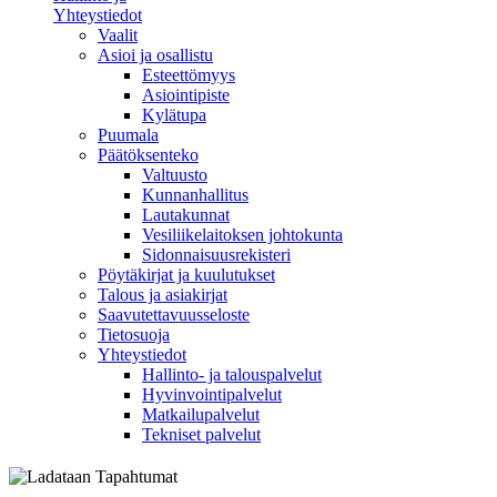
Yhteystiedot
Vaalit
Asioi ja osallistu
Esteettömyys
Asiointipiste
Kylätupa
Puumala
Päätöksenteko
Valtuusto
Kunnanhallitus
Lautakunnat
Vesiliikelaitoksen johtokunta
Sidonnaisuusrekisteri
Pöytäkirjat ja kuulutukset
Talous ja asiakirjat
Saavutettavuusseloste
Tietosuoja
Yhteystiedot
Hallinto- ja talouspalvelut
Hyvinvointipalvelut
Matkailupalvelut
Tekniset palvelut