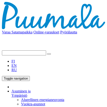
Varaa Satamapaikka
Online-varaukset
Pyörälautta
FI
EN
RU
Toggle navigation
Asuminen ja
Ympäristö
Alueellinen energianeuvonta
Vuokra-asunnot