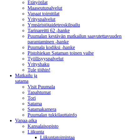
Etätyötilat
Maaseutupalvelut
Vapaat toimitilat
Yrityspalvelut
Ympäristötaideteoskilpailu
Tarinareitti 62 -hanke
Puumalan kestävän matkailun saavutettavuuden
parantaminen -hanke
Puumala kodiksi -hanke
Pistohiekan Sataman toinen vaihe
Työllisyyspalvelut
Yrityshaku
Tule töihin!
Matkailu ja
satama
Visit Puumala
Tapahtumat
Tori
Satama
Satamakamera
Puumalan tukkilauttainfo
Vapaa-aika
Kansalaisopisto
Liikunta
Liikuntatoimintaa