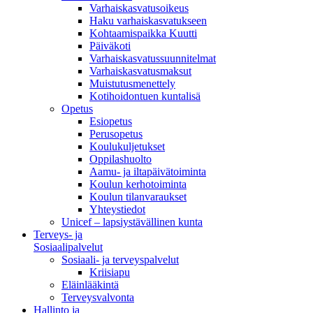
Varhaiskasvatusoikeus
Haku varhaiskasvatukseen
Kohtaamispaikka Kuutti
Päiväkoti
Varhaiskasvatussuunnitelmat
Varhaiskasvatusmaksut
Muistutusmenettely
Kotihoidontuen kuntalisä
Opetus
Esiopetus
Perusopetus
Koulukuljetukset
Oppilashuolto
Aamu- ja iltapäivätoiminta
Koulun kerhotoiminta
Koulun tilanvaraukset
Yhteystiedot
Unicef – lapsiystävällinen kunta
Terveys- ja
Sosiaalipalvelut
Sosiaali- ja terveyspalvelut
Kriisiapu
Eläinlääkintä
Terveysvalvonta
Hallinto ja